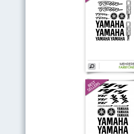
MEHRER
FARBTÖN