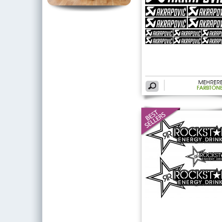
MEHRER
FARBTÖN