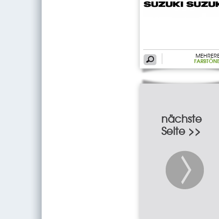
MEHRER
FARBTÖN
nächste
Seite >>