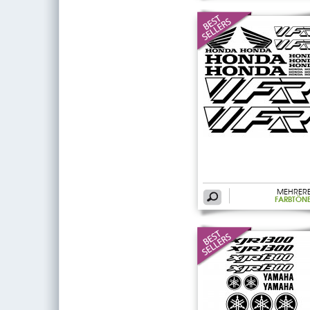
MEHRER
FARBTÖN