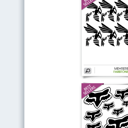
MEHRER
FARBTÖN