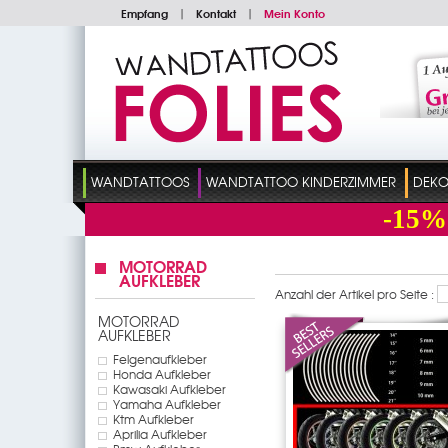
Empfang
|
Kontakt
|
Mein Konto
WANDTATTOOS
WANDTATTOO KINDERZIMMER
DEKO
-15%
MOTORRAD
AUFKLEBER
Anzahl der Artikel pro Seite :
MOTORRAD
AUFKLEBER
Felgenaufkleber
Honda Aufkleber
Kawasaki Aufkleber
Yamaha Aufkleber
Ktm Aufkleber
Aprilia Aufkleber