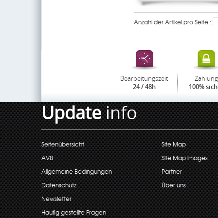
Anzahl der Artikel pro Seite :
Bearbeitungszeit
Zahlung
24 / 48h
100% sich
Update
info
Seitenübersicht
Site Map
AVB
Site Map images
Allgemeine Bedingungen
Partner
Datenschutz
Über uns
Newsletter
Häufig gestellte Fragen