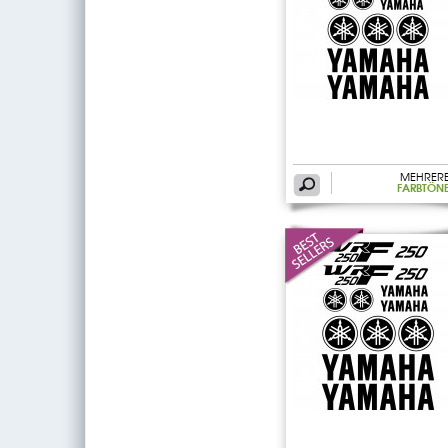
MEHRER
FARBTÖN