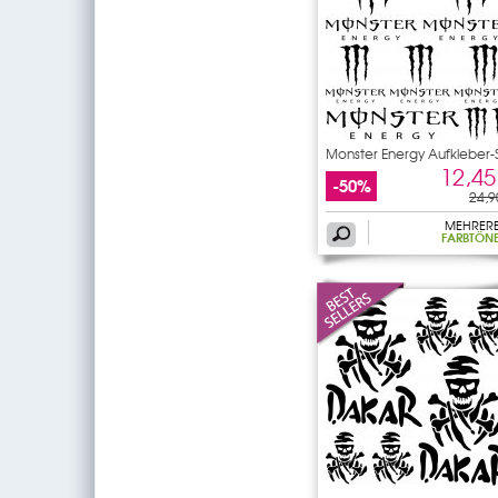
Monster Energy Aufkleber-
12,45
-50%
24,9
MEHRER
FARBTÖN