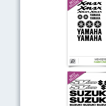
MEHRER
FARBTÖN