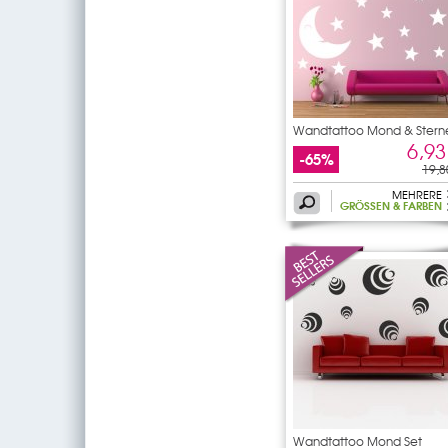
Wandtattoo Mond & Stern
Set
6,93
-65%
19,8
MEHRERE
GRÖSSEN & FARBEN
Wandtattoo Mond Set