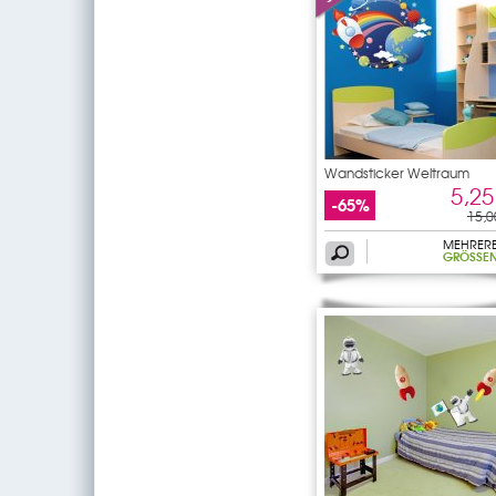
Wandsticker Weltraum
5,25
-65%
15,0
MEHRER
GRÖSSEN