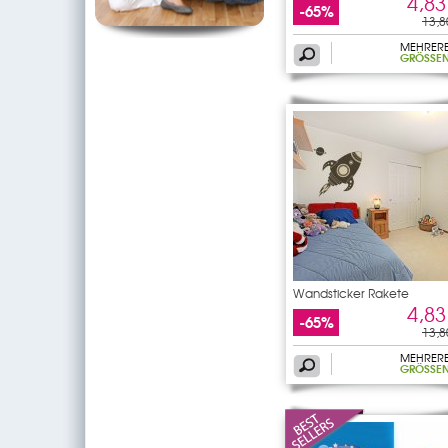
4,83
-65%
13,8
MEHRER
GRÖSSEN
Wandsticker Rakete
4,83
-65%
13,8
MEHRER
GRÖSSEN