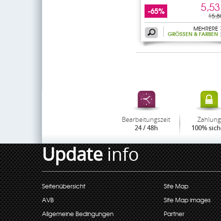
5,53
-65%
15,8
MEHRERE
GRÖSSEN & FARBEN
Bearbeitungszeit
Zahlung
24 / 48h
100% sich
Update
info
Seitenübersicht
Site Map
AVB
Site Map images
Allgemeine Bedingungen
Partner