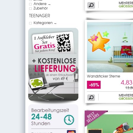
MEHRER
Andere →
GRÖSSEN
Zubehör
TEENAGER
Kategorien →
Wandsticker Sterne
4,83
-65%
13,8
MEHRER
GRÖSSEN