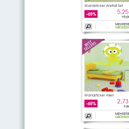
Wandsticker Weltall Set
5,25
-65%
15,0
MEHRER
GRÖSSEN
Wandsticker Alien
2,73
-65%
7,8
MEHRER
GRÖSSEN