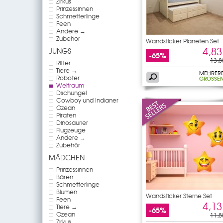
Zirkus
Prinzessinnen
Schmetterlinge
Feen
Andere →
Zubehör
Wandsticker Planeten Set
4,83
JUNGS
-65%
13,8
Ritter
Tiere →
MEHRER
Roboter
GRÖSSEN
Weltraum
Dschungel
Cowboy und Indianer
Ozean
Piraten
Dinosaurier
Flugzeuge
Andere →
Zubehör
MÄDCHEN
Prinzessinnen
Bären
Schmetterlinge
Blumen
Wandsticker Sterne Set
Feen
4,13
Tiere →
-65%
Ozean
11,8
Zirkus