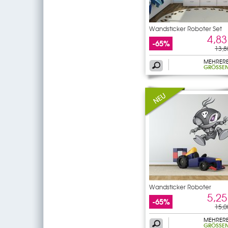
Wandsticker Roboter Set
4,83
-65%
13,8
MEHRER
GRÖSSEN
Wandsticker Roboter
5,25
-65%
15,0
MEHRER
GRÖSSEN