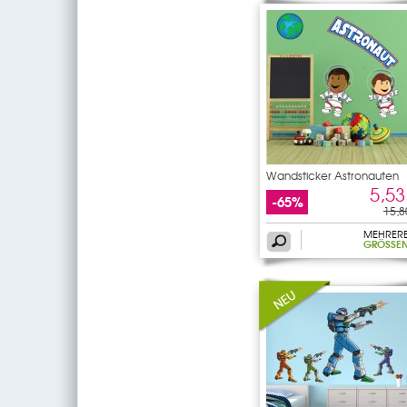
Wandsticker Astronauten
5,53
-65%
15,8
MEHRER
GRÖSSEN