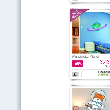
Wandsticker Planet
3,43
-65%
9,8
MEHRER
GRÖSSEN