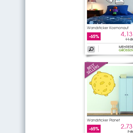
Wandsticker Kosmonaut
4,13
-65%
11,8
MEHRER
GRÖSSEN
Wandsticker Planet
2,73
-65%
7,8