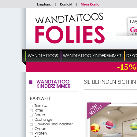
Empfang
|
Kontakt
|
Mein Konto
WANDTATTOOS
WANDTATTOO KINDERZIMMER
DEKO
-15%
WANDTATTOO
SIE BEFINDEN SICH I
KINDERZIMMER
BABYWELT
Tiere →
Ritter
Bären
Dschungel
Cowboy und Indianer
Ozean
Piraten