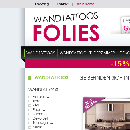
Empfang
|
Kontakt
|
Mein Konto
WANDTATTOOS
WANDTATTOO KINDERZIMMER
DEKO
-15%
WANDTATTOOS
SIE BEFINDEN SICH I
WANDTATTOOS
Florales →
Tiere
Zen →
Feen →
Küche →
Deko Set
Teenager →
Musik →