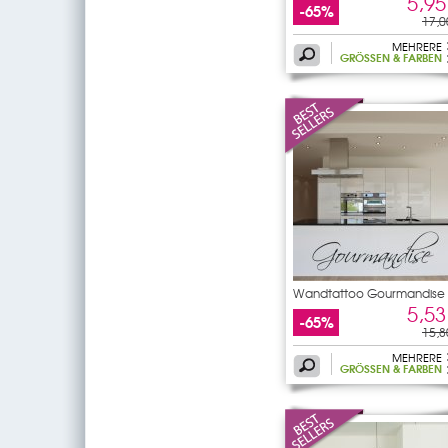
5,95
-65%
17,0
MEHRERE
GRÖSSEN & FARBEN
Wandtattoo Gourmandise
5,53
-65%
15,8
MEHRERE
GRÖSSEN & FARBEN