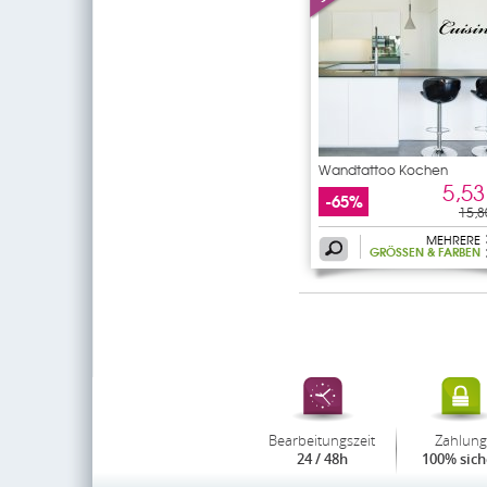
Wandtattoo Kochen
5,53
-65%
15,8
MEHRERE
GRÖSSEN & FARBEN
Bearbeitungszeit
Zahlung
24 / 48h
100% sich