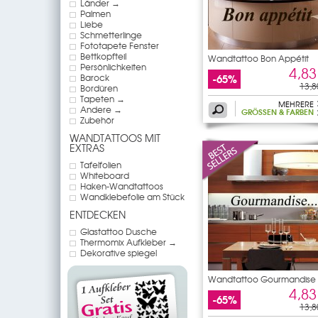
Länder →
Palmen
Liebe
Schmetterlinge
Fototapete Fenster
Bettkopfteil
Wandtattoo Bon Appétit
Persönlichkeiten
4,83
-65%
Barock
13,8
Bordüren
Tapeten →
MEHRERE
Andere →
GRÖSSEN & FARBEN
Zubehör
WANDTATTOOS MIT
EXTRAS
Tafelfolien
Whiteboard
Haken-Wandtattoos
Wandklebefolie am Stück
ENTDECKEN
Glastattoo Dusche
Thermomix Aufkleber →
Dekorative spiegel
Wandtattoo Gourmandise
4,83
-65%
13,8