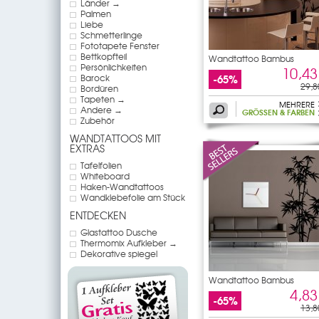
Länder →
Palmen
Liebe
Schmetterlinge
Fototapete Fenster
Bettkopfteil
Wandtattoo Bambus
Persönlichkeiten
10,43
-65%
Barock
29,8
Bordüren
Tapeten →
MEHRERE
Andere →
GRÖSSEN & FARBEN
Zubehör
WANDTATTOOS MIT
EXTRAS
Tafelfolien
Whiteboard
Haken-Wandtattoos
Wandklebefolie am Stück
ENTDECKEN
Glastattoo Dusche
Thermomix Aufkleber →
Dekorative spiegel
Wandtattoo Bambus
4,83
-65%
13,8