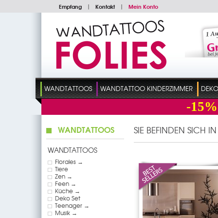
Empfang
|
Kontakt
|
Mein Konto
WANDTATTOOS
WANDTATTOO KINDERZIMMER
DEKO
-15%
WANDTATTOOS
SIE BEFINDEN SICH I
WANDTATTOOS
Florales →
Tiere
Zen →
Feen →
Küche →
Deko Set
Teenager →
Musik →