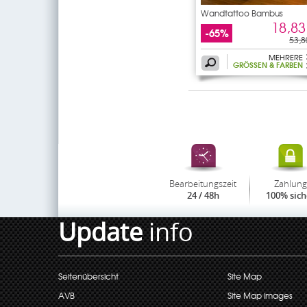
Wandtattoo Bambus
18,83
-65%
53,8
MEHRERE
GRÖSSEN & FARBEN
Bearbeitungszeit
Zahlung
24 / 48h
100% sich
Update
info
Seitenübersicht
Site Map
AVB
Site Map images