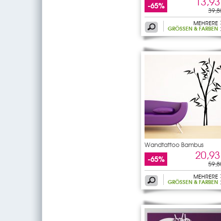
13,93
-65%
39,8
MEHRERE
GRÖSSEN & FARBEN
Wandtattoo Bambus
20,93
-65%
59,8
MEHRERE
GRÖSSEN & FARBEN