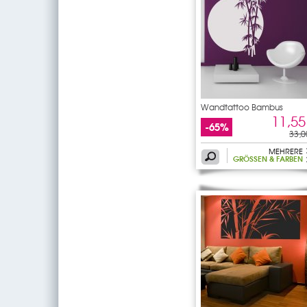
Wandtattoo Bambus
11,55
-65%
33,0
MEHRERE
GRÖSSEN & FARBEN