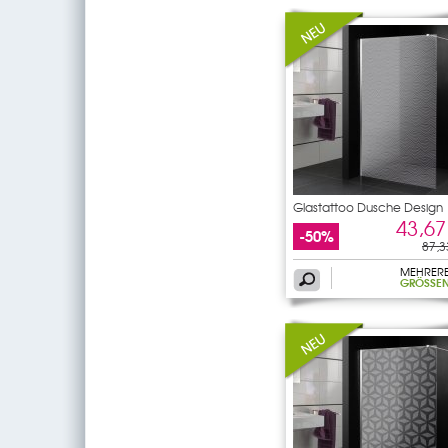
Glastattoo Dusche Design
43,67
-50%
87,3
MEHRER
GRÖSSEN