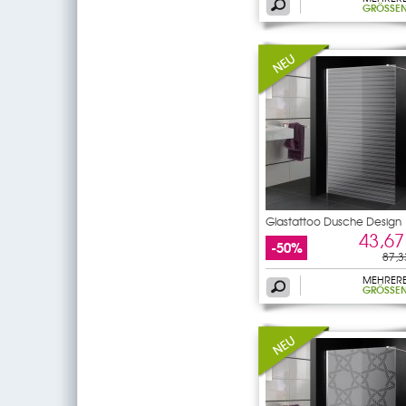
GRÖSSEN
Glastattoo Dusche Design
43,67
-50%
87,3
MEHRER
GRÖSSEN