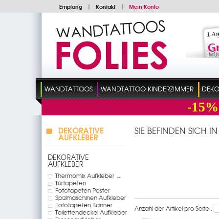
Empfang
|
Kontakt
|
Mein Konto
WANDTATTOOS
WANDTATTOO KINDERZIMMER
DEKO
-15%
DEKORATIVE
SIE BEFINDEN SICH I
AUFKLEBER
DEKORATIVE
AUFKLEBER
Thermomix Aufkleber →
Türtapeten
Fototapeten Poster
Spülmaschinen Aufkleber
Fototapeten Banner
Anzahl der Artikel pro Seite :
Toilettendeckel Aufkleber