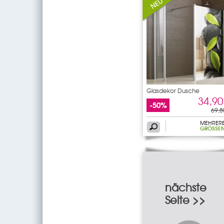
Glasdekor Dusche
Kieselsteine
34,90
-50%
69,8
MEHRER
GRÖSSEN
nächste
Seite >>