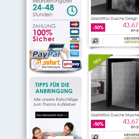
Glastattoo Dusche Design
43,67
-50%
87,3
MEHRER
GRÖSSEN
Glastattoo Dusche Musche
43,67
-50%
87,3
MEHRER
GRÖSSEN