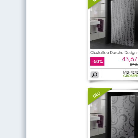
Glastattoo Dusche Design
43,67
-50%
87,3
MEHRER
GRÖSSEN