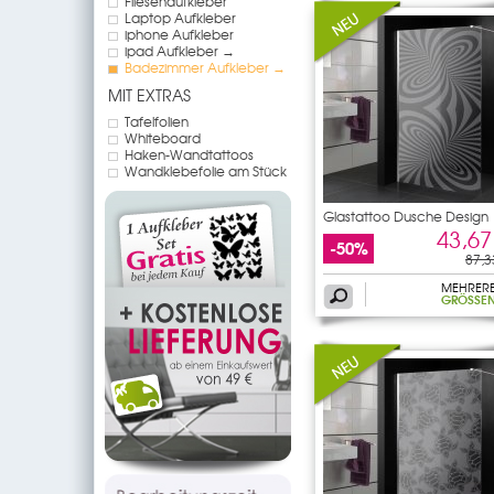
Fliesenaufkleber
Laptop Aufkleber
iphone Aufkleber
ipad Aufkleber →
Badezimmer Aufkleber →
MIT EXTRAS
Tafelfolien
Whiteboard
Haken-Wandtattoos
Wandklebefolie am Stück
Glastattoo Dusche Design
43,67
-50%
87,3
MEHRER
GRÖSSEN