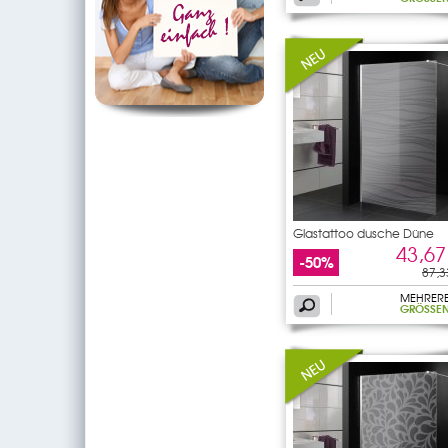
Glastattoo dusche Düne
43,67
-50%
87,3
MEHRER
GRÖSSEN