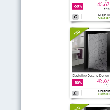
43,67
-50%
87,3
MEHRER
GRÖSSEN
Glastattoo Dusche Design
43,67
-50%
87,3
MEHRER
GRÖSSEN