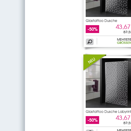
Glastattoo Dusche
43,67
-50%
87,3
MEHRER
GRÖSSEN
Glastattoo Dusche Labyrin
43,67
-50%
87,3
MEHRER