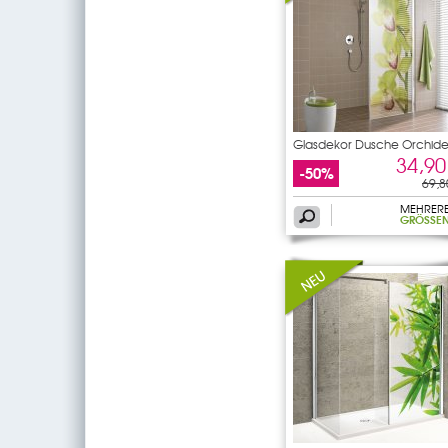
Glasdekor Dusche Orchid
34,90
-50%
69,8
MEHRER
GRÖSSEN