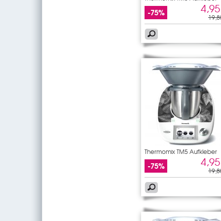
4,95
-75%
19,8
Thermomix TM5 Aufkleber
Laub
4,95
-75%
19,8