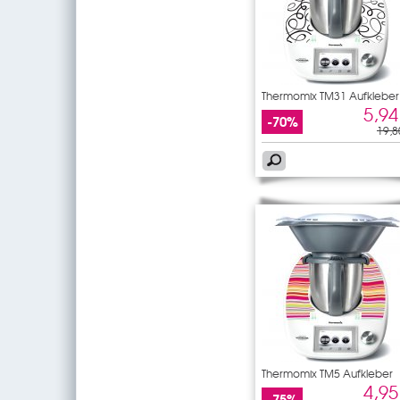
Thermomix TM31 Aufkleber
5,94
-70%
19,8
Thermomix TM5 Aufkleber
4,95
-75%