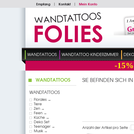
Empfang
|
Kontakt
|
Mein Konto
WANDTATTOOS
WANDTATTOO KINDERZIMMER
DEKO
-15%
WANDTATTOOS
SIE BEFINDEN SICH I
WANDTATTOOS
Florales →
Tiere
Zen →
Feen →
Küche →
Deko Set
Teenager →
Anzahl der Artikel pro Seite :
Musik →