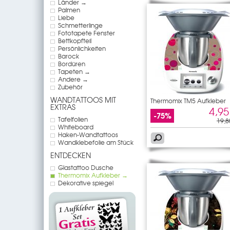
Länder →
Palmen
Liebe
Schmetterlinge
Fototapete Fenster
Bettkopfteil
Persönlichkeiten
Barock
Bordüren
Tapeten →
Andere →
Zubehör
WANDTATTOOS MIT
Thermomix TM5 Aufkleber
EXTRAS
Design
4,95
-75%
Tafelfolien
19,8
Whiteboard
Haken-Wandtattoos
Wandklebefolie am Stück
ENTDECKEN
Glastattoo Dusche
Thermomix Aufkleber →
Dekorative spiegel