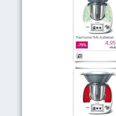
Thermomix TM5 Aufkleber
Laub
4,95
-75%
19,8