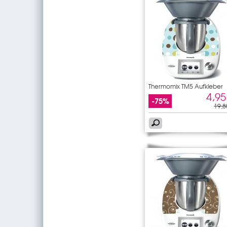
Thermomix TM5 Aufkleber
blau
4,95
-75%
19,8