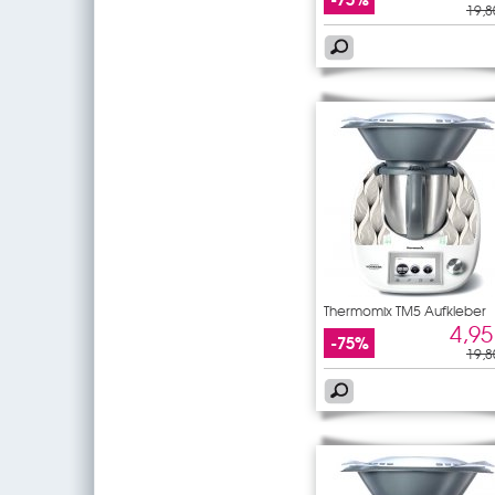
19,8
Thermomix TM5 Aufkleber
Textur
4,95
-75%
19,8