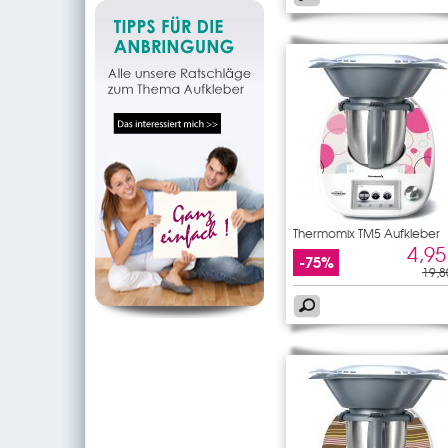
Thermomix TM5 Aufkleber
rund
4,95
-75%
19,8