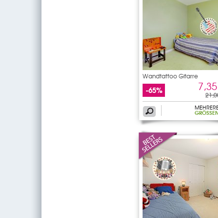
Wandtattoo Gitarre
7,35
-65%
21,0
MEHRER
GRÖSSEN