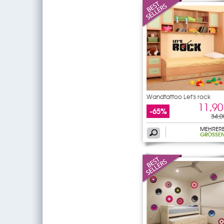
Wandtattoo Let's rock
11,90
-65%
34,0
MEHRER
GRÖSSEN