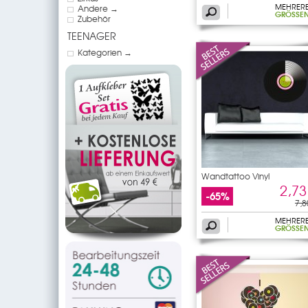
MEHRER
Andere →
GRÖSSEN
Zubehör
TEENAGER
Kategorien →
Wandtattoo Vinyl
2,73
-65%
7,8
MEHRER
GRÖSSEN