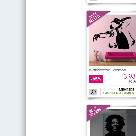
Wandtattoo Jackson
13,93
-65%
39,8
MEHRERE
GRÖSSEN & FARBEN