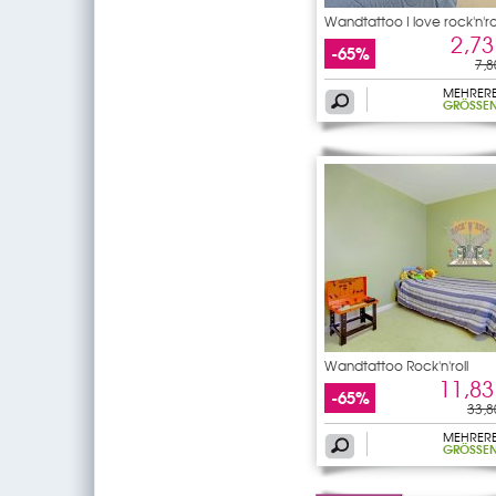
Wandtattoo I love rock'n'ro
2,73
-65%
7,8
MEHRER
GRÖSSEN
Wandtattoo Rock'n'roll
11,83
-65%
33,8
MEHRER
GRÖSSEN