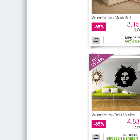
Wandtattoo Musik Set
3,15
-65%
9,0
MEHRER
GRÖSSEN
Wandtattoo Bob Marley
4,83
-65%
13,8
MEHRERE
GRÖSSEN & FARBEN