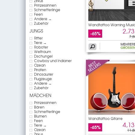
Zirkus
Prinzessinnen
Schmetterlinge
Feen
Andere →
Zubehör
Wandtattoo Warning Musi
2,73
JUNGS
-65%
7,8
Ritter
Tiere →
MEHRER
Roboter
GRÖSSEN
Weltraum
Dschungel
Cowboy und Indianer
Ozean
Piraten
Dinosaurier
Flugzeuge
Andere →
Zubehör
MÄDCHEN
Prinzessinnen
Bären
Schmetterlinge
Blumen
Wandtattoo Gitarre
Feen
4,13
Tiere →
-65%
Ozean
11,8
Zirkus