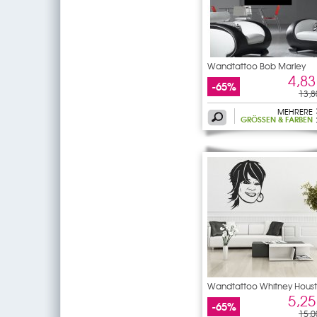
Wandtattoo Bob Marley
4,83
-65%
13,8
MEHRERE
GRÖSSEN & FARBEN
Wandtattoo Whitney Hous
5,25
-65%
15,0