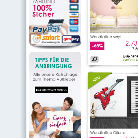
Wandtattoo vinyl
2,73
-65%
7,8
MEHRER
GRÖSSEN
Wandtattoo Gitarre