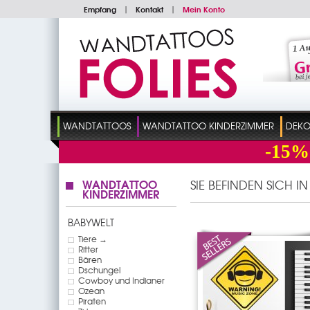
Empfang
|
Kontakt
|
Mein Konto
WANDTATTOOS
WANDTATTOO KINDERZIMMER
DEKO
-15%
WANDTATTOO
SIE BEFINDEN SICH I
KINDERZIMMER
BABYWELT
Tiere →
Ritter
Bären
Dschungel
Cowboy und Indianer
Ozean
Piraten