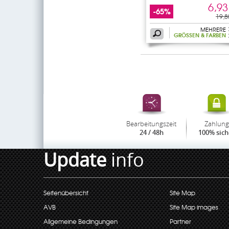
6,93
-65%
19,8
MEHRERE
GRÖSSEN & FARBEN
Bearbeitungszeit
Zahlung
24 / 48h
100% sich
Update
info
Seitenübersicht
Site Map
AVB
Site Map images
Allgemeine Bedingungen
Partner