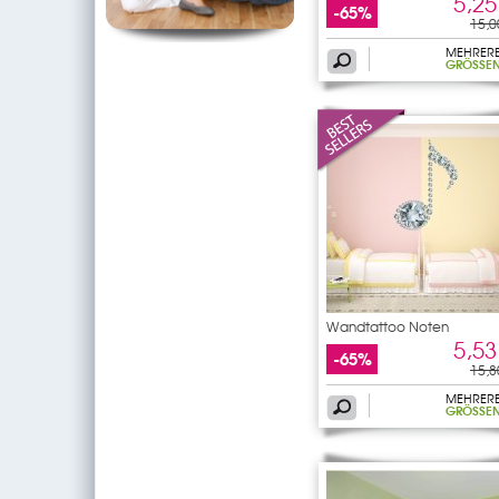
5,25
-65%
15,0
MEHRER
GRÖSSEN
Wandtattoo Noten
5,53
-65%
15,8
MEHRER
GRÖSSEN