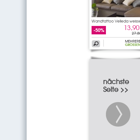
Wandtattoo Velleda weiss
13,90
-50%
27,8
MEHRER
GRÖSSEN
nächste
Seite >>