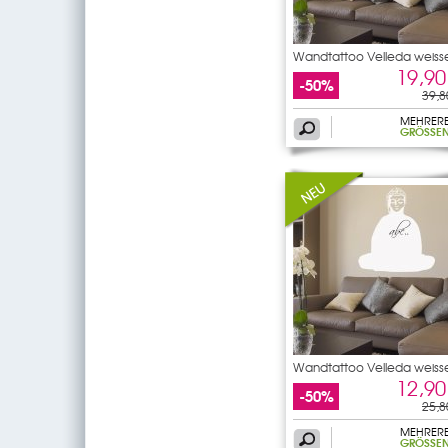
Wandtattoo Velleda weiss
19,90
-50%
39,8
MEHRER
GRÖSSEN
Wandtattoo Velleda weiss
12,90
-50%
25,8
MEHRER
GRÖSSEN