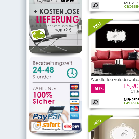
MEHRER
GRÖSSEN
Wandtattoo Velleda weiss
15,90
-50%
31,8
MEHRER
GRÖSSEN