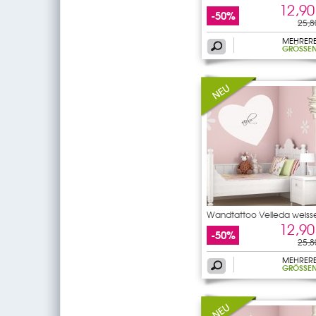
12,90
-50%
25,8
MEHRER
GRÖSSEN
Wandtattoo Velleda weiss
12,90
-50%
25,8
MEHRER
GRÖSSEN