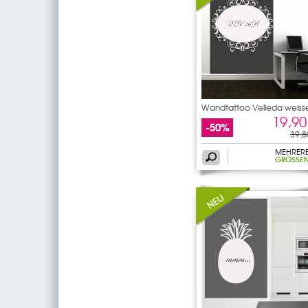
Wandtattoo Velleda weiss
19,90
-50%
39,8
MEHRER
GRÖSSEN