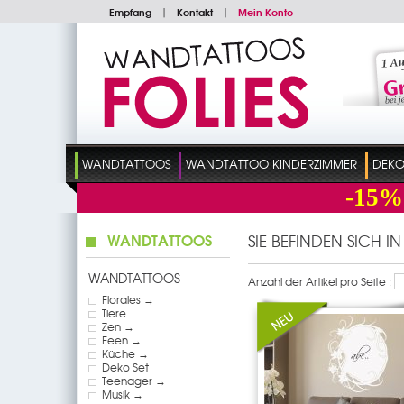
Empfang
|
Kontakt
|
Mein Konto
WANDTATTOOS
WANDTATTOO KINDERZIMMER
DEKO
-15%
WANDTATTOOS
SIE BEFINDEN SICH I
WANDTATTOOS
Anzahl der Artikel pro Seite :
Florales →
Tiere
Zen →
Feen →
Küche →
Deko Set
Teenager →
Musik →