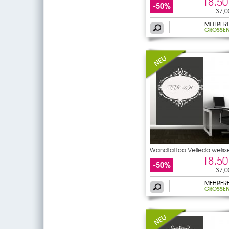
18,50
-50%
37,0
MEHRER
GRÖSSEN
Wandtattoo Velleda weiss
18,50
-50%
37,0
MEHRER
GRÖSSEN