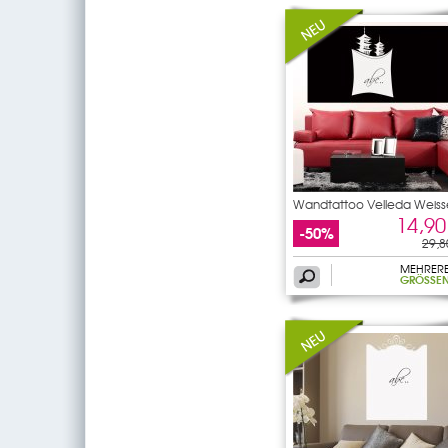
Wandtattoo Velleda Weiss
14,90
-50%
29,8
MEHRER
GRÖSSEN