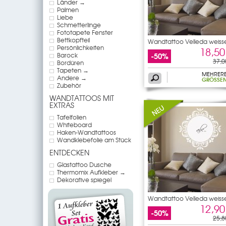
Länder →
Palmen
Liebe
Schmetterlinge
Fototapete Fenster
Bettkopfteil
Wandtattoo Velleda weiss
Persönlichkeiten
18,50
-50%
Barock
37,0
Bordüren
Tapeten →
MEHRER
Andere →
GRÖSSEN
Zubehör
WANDTATTOOS MIT
EXTRAS
Tafelfolien
Whiteboard
Haken-Wandtattoos
Wandklebefolie am Stück
ENTDECKEN
Glastattoo Dusche
Thermomix Aufkleber →
Dekorative spiegel
Wandtattoo Velleda weiss
12,90
-50%
25,8