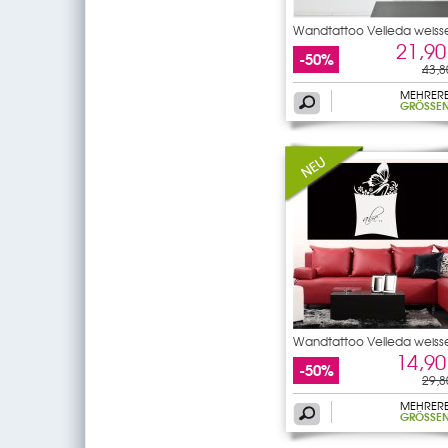
Wandtattoo Velleda weiss
21,90
-50%
43,8
MEHRER
GRÖSSEN
Wandtattoo Velleda weiss
14,90
-50%
29,8
MEHRER
GRÖSSEN