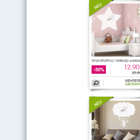
Wandtattoo Velleda weiss
12,90
-50%
25,8
MEHRER
GRÖSSEN