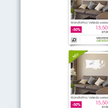
Wandtattoo Velleda weiss
13,50
-50%
27,0
MEHRER
GRÖSSEN
Wandtattoo Velleda weiss
15,50
-50%
31,0