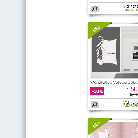
MEHRER
GRÖSSEN
Wandtattoo Velleda weiss
13,50
-50%
27,0
MEHRER
GRÖSSEN