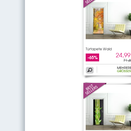
Türtapete Wald
24,99
-65%
71,4
MEHRER
GRÖSSEN