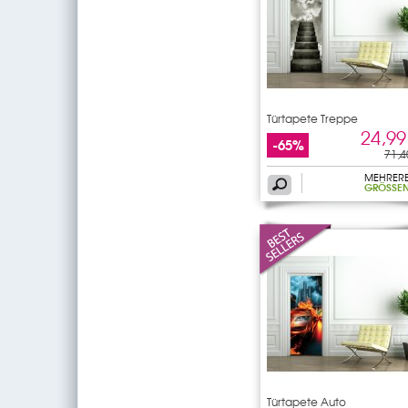
Türtapete Treppe
24,99
-65%
71,4
MEHRER
GRÖSSEN
Türtapete Auto