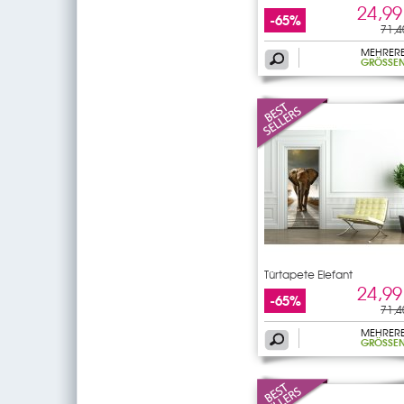
24,99
-65%
71,4
MEHRER
GRÖSSEN
Türtapete Elefant
24,99
-65%
71,4
MEHRER
GRÖSSEN