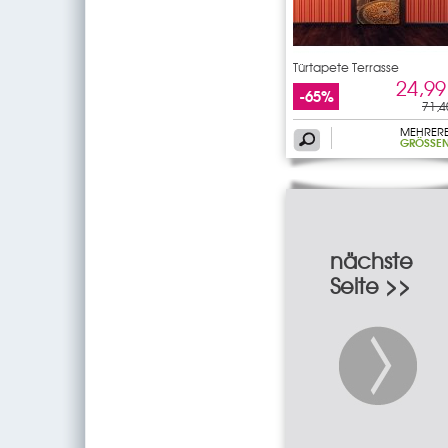
Türtapete Terrasse
24,99
-65%
71,4
MEHRER
GRÖSSEN
nächste
Seite >>