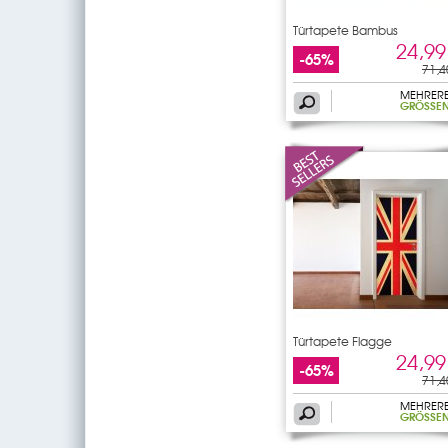
Türtapete Bambus
24,99
-65%
71,4
MEHRER
GRÖSSEN
Türtapete Flagge
24,99
-65%
71,4
MEHRER
GRÖSSEN