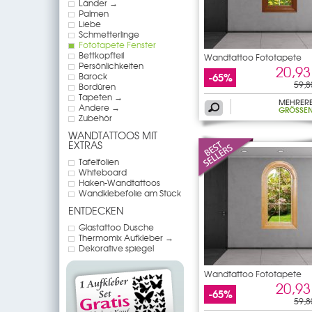
Länder →
Palmen
Liebe
Schmetterlinge
Fototapete Fenster
Bettkopfteil
Wandtattoo Fototapete
Persönlichkeiten
Fenster
20,93
-65%
Barock
59,8
Bordüren
Tapeten →
MEHRER
Andere →
GRÖSSEN
Zubehör
WANDTATTOOS MIT
EXTRAS
Tafelfolien
Whiteboard
Haken-Wandtattoos
Wandklebefolie am Stück
ENTDECKEN
Glastattoo Dusche
Thermomix Aufkleber →
Dekorative spiegel
Wandtattoo Fototapete
Fenster
20,93
-65%
59,8