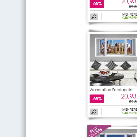
20,93
-65%
59,8
MEHRER
GRÖSSEN
Wandtattoo Fototapete
Fenster
20,93
-65%
59,8
MEHRER
GRÖSSEN