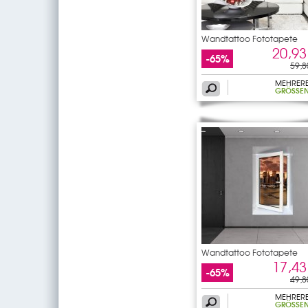
Wandtattoo Fototapete
Fenster
20,93
-65%
59,8
MEHRER
GRÖSSEN
Wandtattoo Fototapete
Fenster
17,43
-65%
49,8
MEHRER
GRÖSSEN