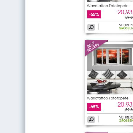
Wandtattoo Fototapete
Fenster
20,93
-65%
59,8
MEHRER
GRÖSSEN
Wandtattoo Fototapete
Fenster
20,93
-65%
59,8
MEHRER
GRÖSSEN