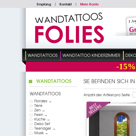
Empfang
|
Kontakt
|
Mein Konto
WANDTATTOOS
WANDTATTOO KINDERZIMMER
DEKO
-15%
WANDTATTOOS
SIE BEFINDEN SICH I
WANDTATTOOS
Anzahl der Artikel pro Seite :
Florales →
Tiere
Zen →
Feen →
Küche →
Deko Set
Teenager →
Musik →