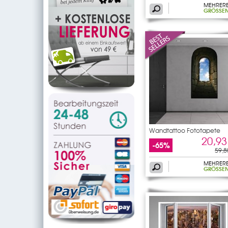
MEHRER
GRÖSSEN
Wandtattoo Fototapete
Fenster
20,93
-65%
59,8
MEHRER
GRÖSSEN