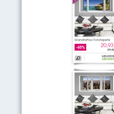
Wandtattoo Fototapete
Fenster
20,93
-65%
59,8
MEHRER
GRÖSSEN