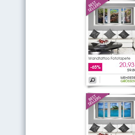
Wandtattoo Fototapete
Fenster
20,93
-65%
59,8
MEHRER
GRÖSSEN