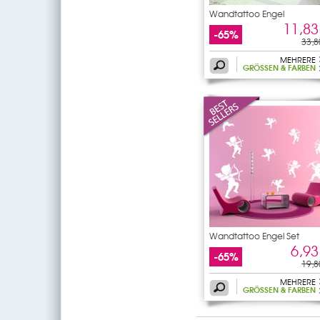
Wandtattoo Engel
11,83
-65%
33,8
MEHRERE
GRÖSSEN & FARBEN
Wandtattoo Engel Set
6,93
-65%
19,8
MEHRERE
GRÖSSEN & FARBEN