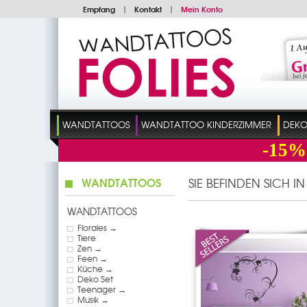
Empfang
|
Kontakt
|
Mein Konto
WANDTATTOOS
WANDTATTOO KINDERZIMMER
DEKO
-15%
WANDTATTOOS
SIE BEFINDEN SICH I
WANDTATTOOS
Florales →
Tiere
Zen →
Feen →
Küche →
Deko Set
Teenager →
Musik →