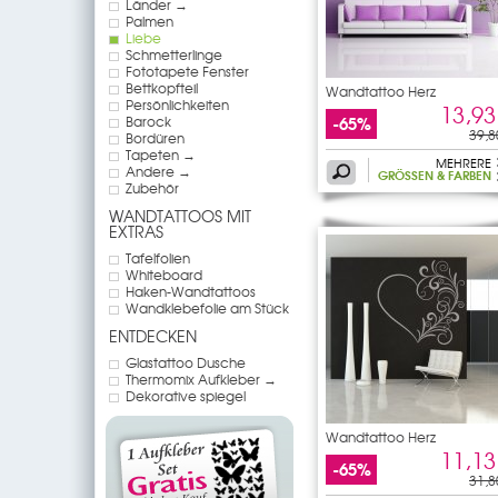
Länder →
Palmen
Liebe
Schmetterlinge
Fototapete Fenster
Bettkopfteil
Wandtattoo Herz
Persönlichkeiten
13,93
-65%
Barock
39,8
Bordüren
Tapeten →
MEHRERE
Andere →
GRÖSSEN & FARBEN
Zubehör
WANDTATTOOS MIT
EXTRAS
Tafelfolien
Whiteboard
Haken-Wandtattoos
Wandklebefolie am Stück
ENTDECKEN
Glastattoo Dusche
Thermomix Aufkleber →
Dekorative spiegel
Wandtattoo Herz
11,13
-65%
31,8