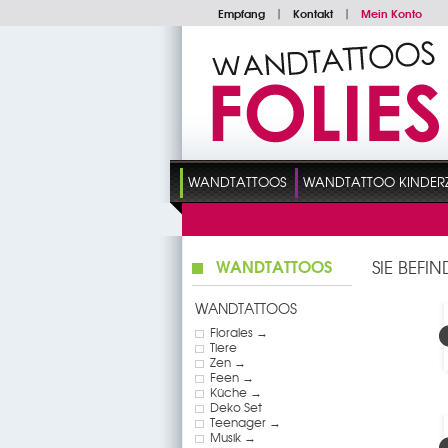
Empfang
|
Kontakt
|
Mein Konto
WANDTATTOOS
WANDTATTOO KINDER
WANDTATTOOS
SIE BEFI
WANDTATTOOS
Florales →
Tiere
Zen →
Feen →
Küche →
Deko Set
Teenager →
Musik →