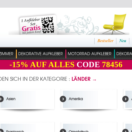
Bestseller
Neu
ZIMMER
DEKORATIVE AUFKLEBER
MOTORRAD AUFKLEBER
DEKORAT
-15%
AUF ALLES
CODE
78456
LÄNDER →
NDEN SICH IN DER KATEGORIE :
Asien
Amerika
Frankreich
Orientalisch