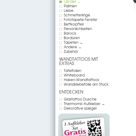
Länder →
Palmen
Liebe
Schmetterlinge
Fototapete Fenster
Bettkopfteil
Persönlichkeiten
Barock
Bordüren
Tapeten →
Andere →
Zubehör
WANDTATTOOS MIT
EXTRAS
Tafelfolien
Whiteboard
Haken-Wandtattoos
Wandklebefolie am Stück
ENTDECKEN
Glastattoo Dusche
Thermomix Aufkleber →
Dekorative spiegel