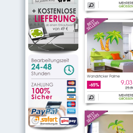
MEHRER
GRÖSSEN
Wandsticker Palme
9,03
-65%
25,8
MEHRER
GRÖSSEN