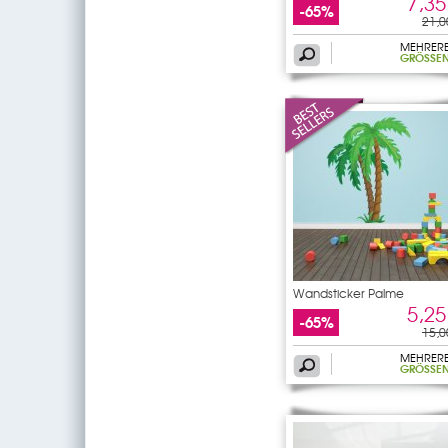
7,35
-65%
21,0
MEHRER
GRÖSSEN
Wandsticker Palme
5,25
-65%
15,0
MEHRER
GRÖSSEN