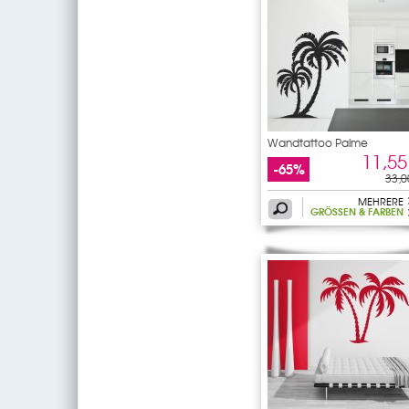
Wandtattoo Palme
11,55
-65%
33,0
MEHRERE
GRÖSSEN & FARBEN