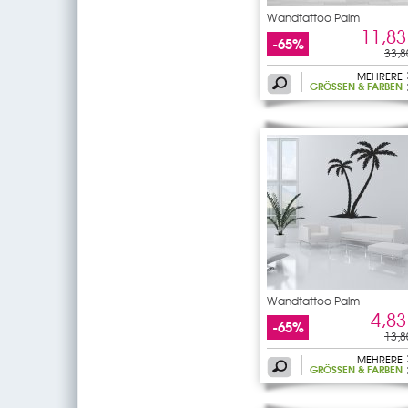
Wandtattoo Palm
11,83
-65%
33,8
MEHRERE
GRÖSSEN & FARBEN
Wandtattoo Palm
4,83
-65%
13,8
MEHRERE
GRÖSSEN & FARBEN