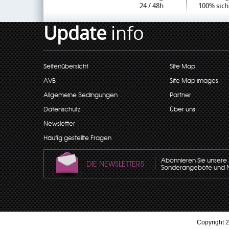
24 / 48h
100% sich
Update
info
Seitenübersicht
Site Map
AVB
Site Map images
Allgemeine Bedingungen
Partner
Datenschutz
Über uns
Newsletter
Häufig gestellte Fragen
Abonnieren Sie unsere N
DIE NEWSLETTERS
Sonderangebote und Neu
Copyright 2