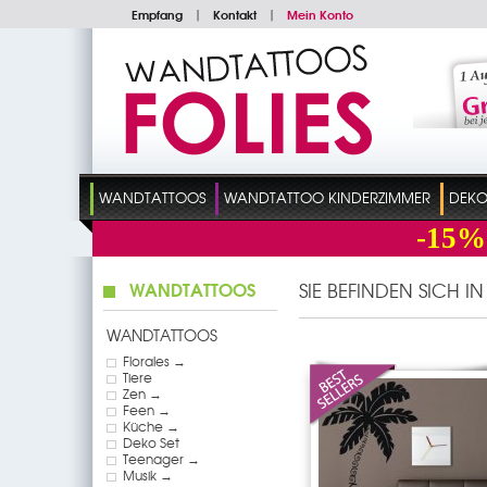
Empfang
|
Kontakt
|
Mein Konto
WANDTATTOOS
WANDTATTOO KINDERZIMMER
DEKO
-15%
WANDTATTOOS
SIE BEFINDEN SICH I
WANDTATTOOS
Florales →
Tiere
Zen →
Feen →
Küche →
Deko Set
Teenager →
Musik →