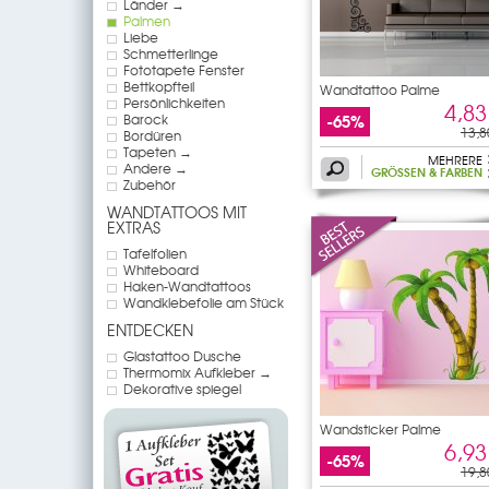
Länder →
Palmen
Liebe
Schmetterlinge
Fototapete Fenster
Bettkopfteil
Wandtattoo Palme
Persönlichkeiten
4,83
-65%
Barock
13,8
Bordüren
Tapeten →
MEHRERE
Andere →
GRÖSSEN & FARBEN
Zubehör
WANDTATTOOS MIT
EXTRAS
Tafelfolien
Whiteboard
Haken-Wandtattoos
Wandklebefolie am Stück
ENTDECKEN
Glastattoo Dusche
Thermomix Aufkleber →
Dekorative spiegel
Wandsticker Palme
6,93
-65%
19,8