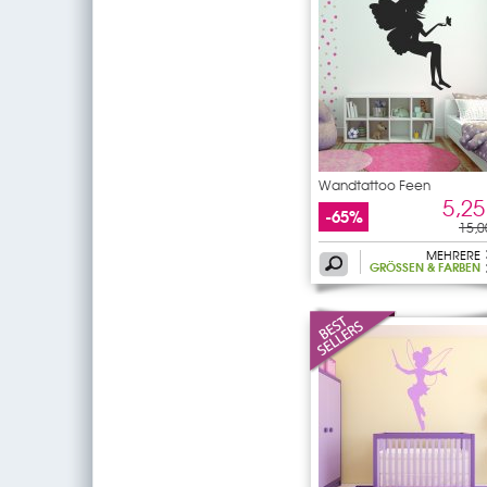
Wandtattoo Feen
5,25
-65%
15,0
MEHRERE
GRÖSSEN & FARBEN