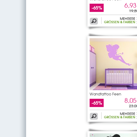
6,93
-65%
19,8
MEHRERE
GRÖSSEN & FARBEN
Wandtattoo Feen
8,05
-65%
23,0
MEHRERE
GRÖSSEN & FARBEN