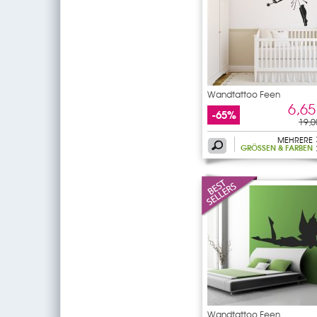
Wandtattoo Feen
6,65
-65%
19,0
MEHRERE
GRÖSSEN & FARBEN
Wandtattoo Feen