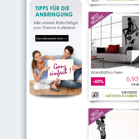
Wandtattoo Feen
6,93
-65%
19,8
MEHRERE
GRÖSSEN & FARBEN