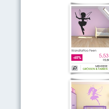
Wandtattoo Feen
5,53
-65%
15,8
MEHRERE
GRÖSSEN & FARBEN