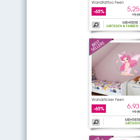
Wandtattoo Feen
5,25
-65%
15,0
MEHRERE
GRÖSSEN & FARBEN
Wandsticker Feen
6,93
-65%
19,8
MEHRER
GRÖSSEN