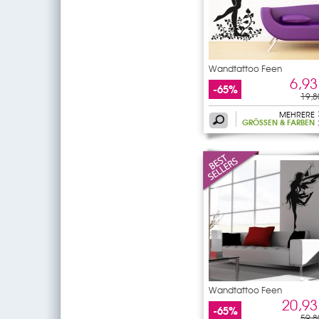
Wandtattoo Feen
6,93
-65%
19,8
MEHRERE
GRÖSSEN & FARBEN
Wandtattoo Feen
20,93
-65%
59,8