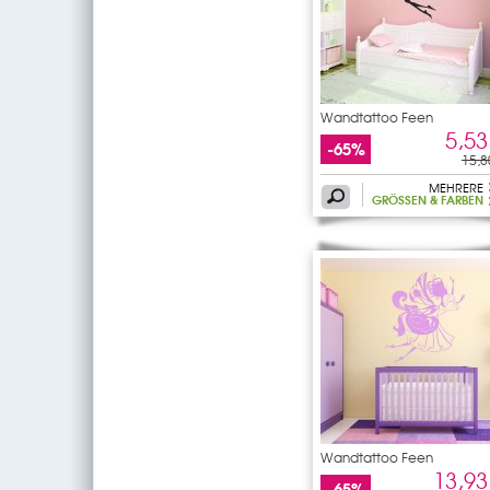
Wandtattoo Feen
5,53
-65%
15,8
MEHRERE
GRÖSSEN & FARBEN
Wandtattoo Feen
13,93
-65%