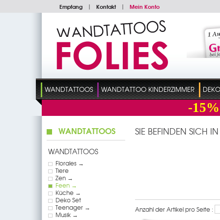
Empfang
|
Kontakt
|
Mein Konto
WANDTATTOOS
WANDTATTOO KINDERZIMMER
DEKO
-15%
WANDTATTOOS
SIE BEFINDEN SICH I
WANDTATTOOS
Florales →
Tiere
Zen →
Feen →
Küche →
Deko Set
Teenager →
Anzahl der Artikel pro Seite :
Musik →