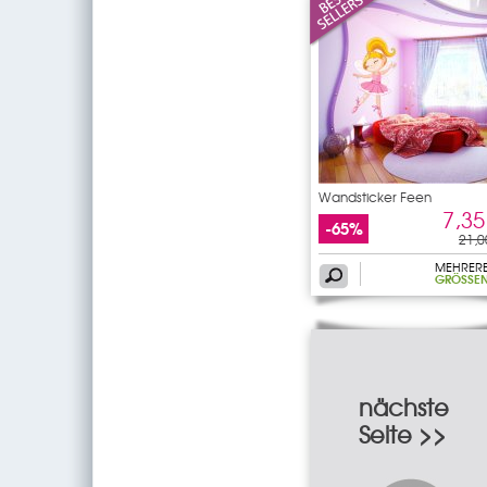
Wandsticker Feen
7,35
-65%
21,0
MEHRER
GRÖSSEN
nächste
Seite >>