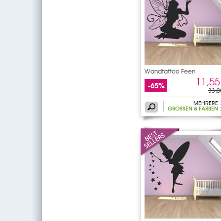
Wandtattoo Feen
11,55
-65%
33,0
MEHRERE
GRÖSSEN & FARBEN