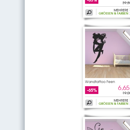
39,8
MEHRERE
GRÖSSEN & FARBEN
Wandtattoo Feen
6,65
-65%
19,0
MEHRERE
GRÖSSEN & FARBEN