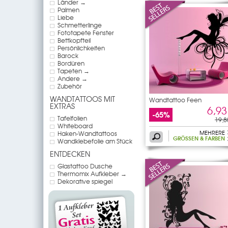
Länder →
Palmen
Liebe
Schmetterlinge
Fototapete Fenster
Bettkopfteil
Persönlichkeiten
Barock
Bordüren
Tapeten →
Andere →
Zubehör
WANDTATTOOS MIT
Wandtattoo Feen
EXTRAS
6,93
-65%
Tafelfolien
19,8
Whiteboard
MEHRERE
Haken-Wandtattoos
GRÖSSEN & FARBEN
Wandklebefolie am Stück
ENTDECKEN
Glastattoo Dusche
Thermomix Aufkleber →
Dekorative spiegel