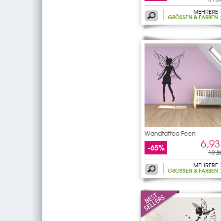
MEHRERE
GRÖSSEN & FARBEN
Wandtattoo Feen
6,93
-65%
19,8
MEHRERE
GRÖSSEN & FARBEN