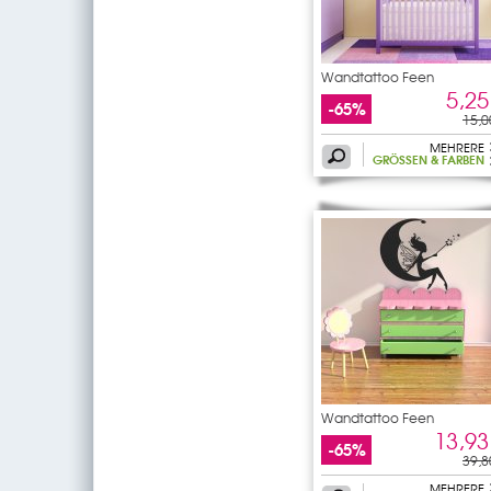
Wandtattoo Feen
5,25
-65%
15,0
MEHRERE
GRÖSSEN & FARBEN
Wandtattoo Feen
13,93
-65%
39,8
MEHRERE