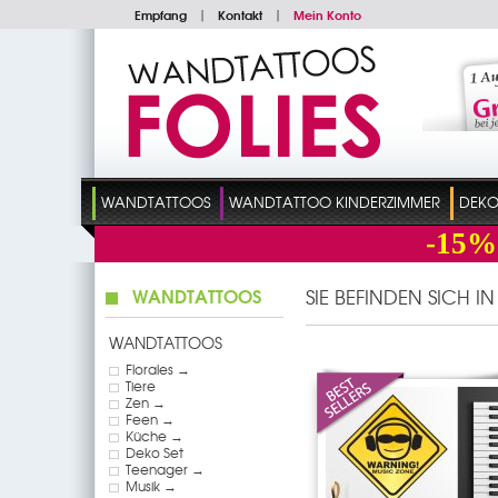
Empfang
|
Kontakt
|
Mein Konto
WANDTATTOOS
WANDTATTOO KINDERZIMMER
DEKO
-15%
WANDTATTOOS
SIE BEFINDEN SICH I
WANDTATTOOS
Florales →
Tiere
Zen →
Feen →
Küche →
Deko Set
Teenager →
Musik →