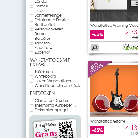
Länder →
Palmen
Liebe
Schmetterlinge
Fototapete Fenster
Bettkopfteil
Wandtattoo Warning Musi
Persönlichkeiten
2,73
-65%
Barock
7,8
Bordüren
Tapeten →
MEHRER
Andere →
GRÖSSEN
Zubehör
WANDTATTOOS MIT
EXTRAS
Tafelfolien
Whiteboard
Haken-Wandtattoos
Wandklebefolie am Stück
ENTDECKEN
Glastattoo Dusche
Thermomix Aufkleber →
Dekorative spiegel
Wandtattoo Gitarre
4,13
-65%
11,8