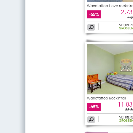
Wandtattoo I love rock'n'ro
2,73
-65%
7,8
MEHRER
GRÖSSEN
Wandtattoo Rock'n'roll
11,83
-65%
33,8
MEHRER
GRÖSSEN