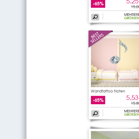
5,25
-65%
15,0
MEHRER
GRÖSSEN
Wandtattoo Noten
5,53
-65%
15,8
MEHRER
GRÖSSEN