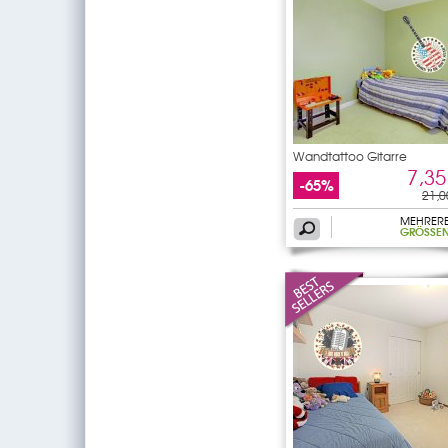
Wandtattoo Gitarre
7,35
-65%
21,0
MEHRER
GRÖSSEN