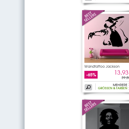
Wandtattoo Jackson
13,93
-65%
39,8
MEHRERE
GRÖSSEN & FARBEN