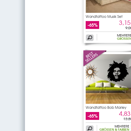
Wandtattoo Musik Set
3,15
-65%
9,0
MEHRER
GRÖSSEN
Wandtattoo Bob Marley
4,83
-65%
13,8
MEHRERE
GRÖSSEN & FARBEN