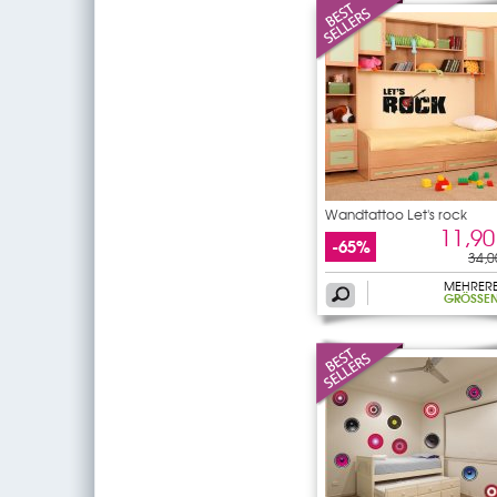
Wandtattoo Let's rock
11,90
-65%
34,0
MEHRER
GRÖSSEN