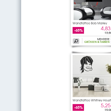
Wandtattoo Bob Marley
4,83
-65%
13,8
MEHRERE
GRÖSSEN & FARBEN
Wandtattoo Whitney Hous
5,25
-65%
15,0