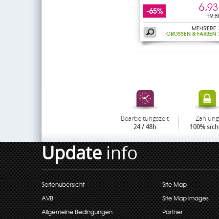
6,93
-65%
19,8
MEHRERE
GRÖSSEN & FARBEN
Bearbeitungszeit
Zahlung
24 / 48h
100% sich
Update
info
Seitenübersicht
Site Map
AVB
Site Map images
Allgemeine Bedingungen
Partner