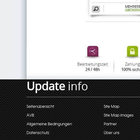
MEHRER
GRÖSSEN
Bearbeitungszeit
Zahlung
24 / 48h
100% sich
Update
info
Seitenübersicht
Site Map
AVB
Site Map images
Allgemeine Bedingungen
Partner
Datenschutz
Über uns