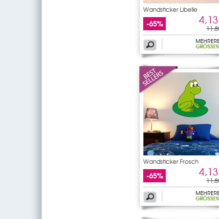
Wandsticker Libelle
4,13
-65%
11,8
MEHRER
GRÖSSEN
Wandsticker Frosch
4,13
-65%
11,8
MEHRER
GRÖSSEN