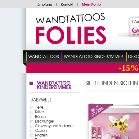
Empfang
|
Kontakt
|
Mein Konto
WANDTATTOOS
WANDTATTOO KINDERZIMMER
DEKO
-15%
WANDTATTOO
SIE BEFINDEN SICH I
KINDERZIMMER
BABYWELT
Tiere →
Ritter
Bären
Dschungel
Cowboy und Indianer
Ozean
Piraten