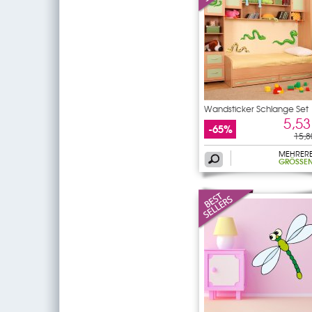
Wandsticker Schlange Set
5,53
-65%
15,8
MEHRER
GRÖSSEN