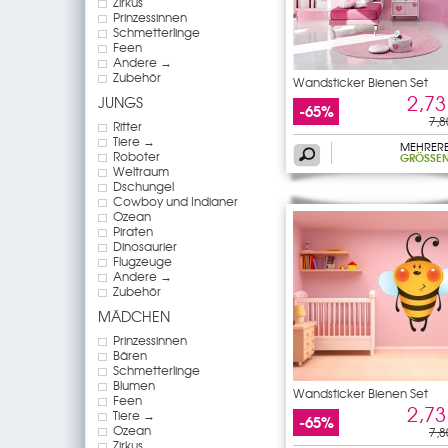
Zirkus
Prinzessinnen
Schmetterlinge
Feen
Andere →
Zubehör
Wandsticker Bienen Set
2,73
JUNGS
-65%
7,8
Ritter
Tiere →
MEHRER
Roboter
GRÖSSEN
Weltraum
Dschungel
Cowboy und Indianer
Ozean
Piraten
Dinosaurier
Flugzeuge
Andere →
Zubehör
MÄDCHEN
Prinzessinnen
Bären
Schmetterlinge
Blumen
Wandsticker Bienen Set
Feen
2,73
Tiere →
-65%
Ozean
7,8
Zirkus