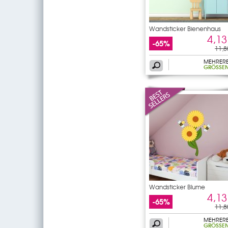
Wandsticker Bienenhaus
4,13
-65%
11,8
MEHRER
GRÖSSEN
Wandsticker Blume
4,13
-65%
11,8
MEHRER
GRÖSSEN