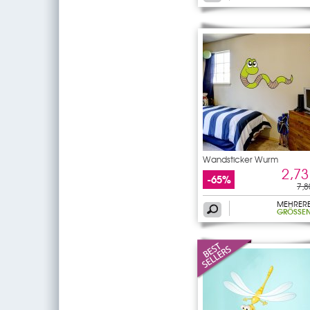
Wandsticker Wurm
2,73
-65%
7,8
MEHRER
GRÖSSEN