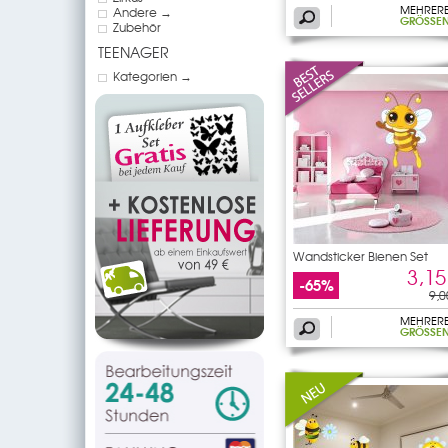
MEHRER
Andere →
GRÖSSEN
Zubehör
TEENAGER
Kategorien →
Wandsticker Bienen Set
3,15
-65%
9,0
MEHRER
GRÖSSEN