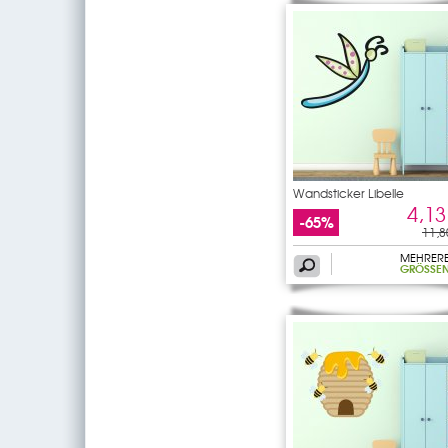
Wandsticker Libelle
4,13
-65%
11,8
MEHRER
GRÖSSEN