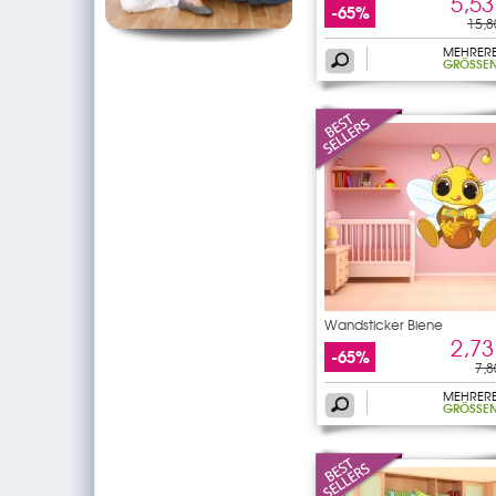
5,53
-65%
15,8
MEHRER
GRÖSSEN
Wandsticker Biene
2,73
-65%
7,8
MEHRER
GRÖSSEN