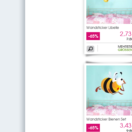
Wandsticker Libelle
2,73
-65%
7,8
MEHRER
GRÖSSEN
Wandsticker Bienen Set
3,43
-65%
9,8