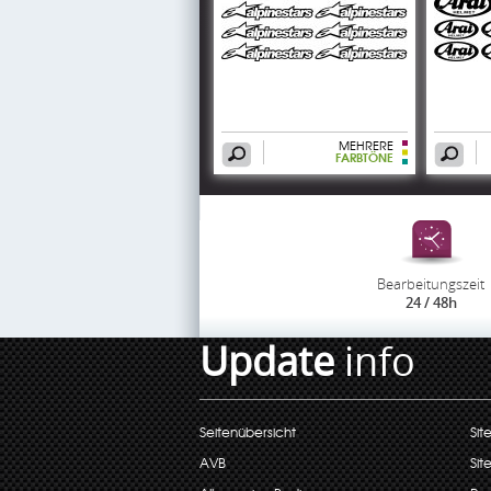
MEHRERE
FARBTÖNE
Bearbeitungszeit
24 / 48h
Update
info
Seitenübersicht
Sit
AVB
Sit