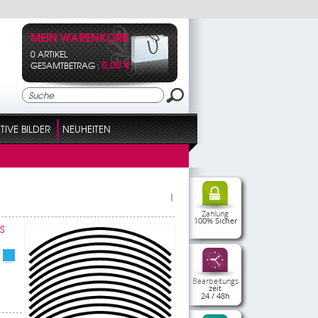
MEIN WARENKORB
0 ARTIKEL
0,00 €
GESAMTBETRAG :
IVE BILDER
NEUHEITEN
|
Zahlung
100% Sicher
S
Bearbeitungs
zeit
24 / 48h