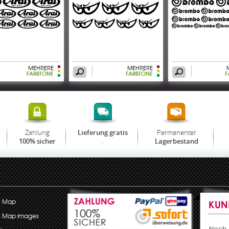
MEHRERE
MEHRERE
FARBTÖNE
FARBTÖNE
F
Zahlung
Permanenter
Lieferung gratis
.
100% sicher
Lagerbestand
e Map
e Map images