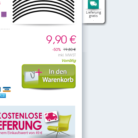
S
Lieferung
gratis
.
9,90 €
-50%
19,80 €
inkl. MWST
Vorrätig