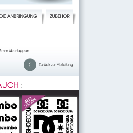
R DIE ANBRINGUNG
ZUBEHÖR
m 5mm überlappen
Zurück zur Abteilung
 AUCH
: