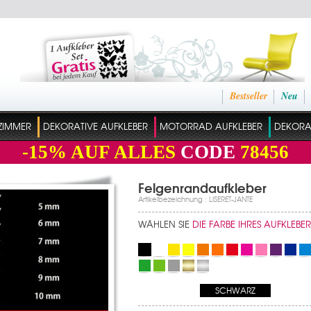
Bestseller
Neu
ZIMMER
DEKORATIVE AUFKLEBER
MOTORRAD AUFKLEBER
DEKORAT
-15%
AUF ALLES
CODE
78456
Felgenrandaufkleber
Artikelbezeichnung : LISERET-JANTE
WÄHLEN SIE
DIE FARBE IHRES AUFKLEBER
SCHWARZ