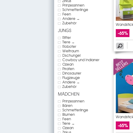
Zirkus
Prinzessinnen
Schmetterlinge
Feen
Andere →
Zubehör
Wandstic
JUNGS
-65%
Ritter
Tiere →
Roboter
Weltraum
Dschungel
Cowboy und Indianer
Ozean
Piraten
Dinosaurier
Flugzeuge
Andere →
Zubehör
MÄDCHEN
Prinzessinnen
Bären
Schmetterlinge
Blumen
Wandstick
Feen
Tiere →
-65%
Ozean
Zirkus