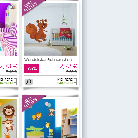
r
Wandsticker Eichhörnchen
2,73 €
2,73 €
-65%
7,80 €
7,80 €
EHRERE
MEHRERE
RÖSSEN
GRÖSSEN