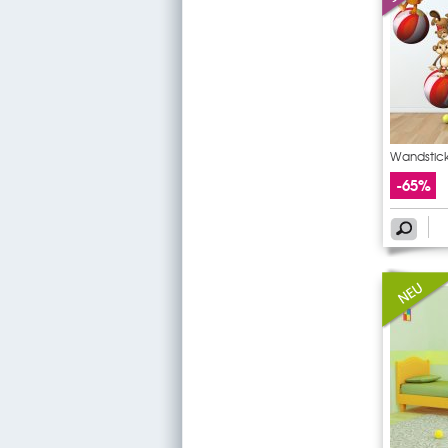
Wandsticke
-65%