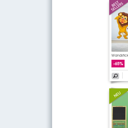
Wandstic
-65%