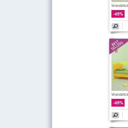
Wandstic
-65%
Wandstick
-65%