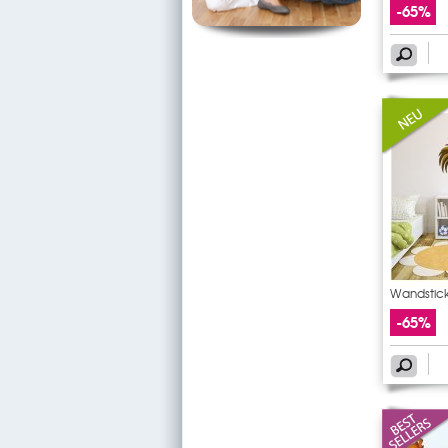
-65%
Wandstic
-65%