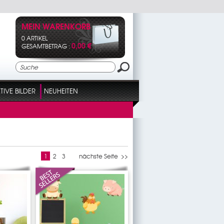
MEIN WARENKORB
0 ARTIKEL
0,00 €
GESAMTBETRAG :
IVE BILDER
NEUHEITEN
1
2
3
nächste Seite >>