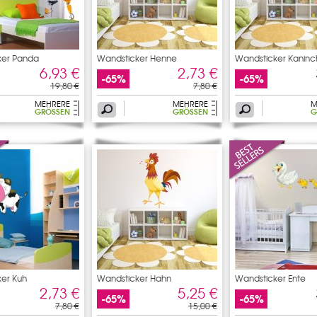
ker Panda
Wandsticker Henne
Wandsticker Kanin
6,93 €
2,73 €
-65%
-65%
19,80 €
7,80 €
MEHRERE
MEHRERE
M
GRÖSSEN
GRÖSSEN
G
er Kuh
Wandsticker Hahn
Wandsticker Ente
2,73 €
5,25 €
-65%
-65%
7,80 €
15,00 €