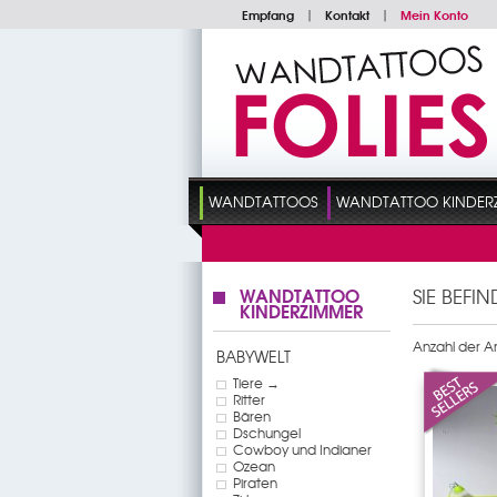
Empfang
|
Kontakt
|
Mein Konto
WANDTATTOOS
WANDTATTOO KINDER
WANDTATTOO
SIE BEFI
KINDERZIMMER
Anzahl der Art
BABYWELT
Tiere →
Ritter
Bären
Dschungel
Cowboy und Indianer
Ozean
Piraten