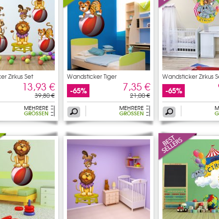
r Zirkus Set
Wandsticker Tiger
Wandsticker Zirkus S
13,93 €
7,35 €
-65%
-65%
39,80 €
21,00 €
MEHRERE
MEHRERE
M
GRÖSSEN
GRÖSSEN
G