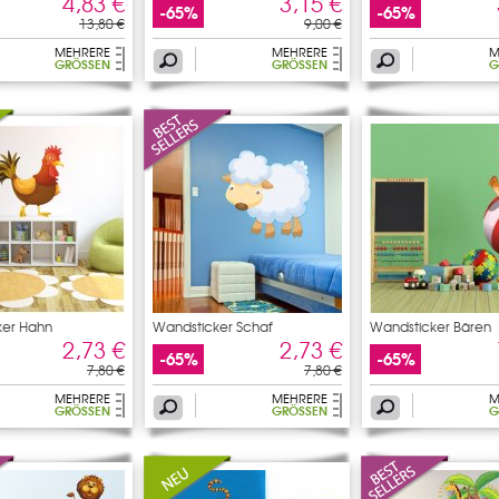
4,83 €
3,15 €
-65%
-65%
13,80 €
9,00 €
MEHRERE
MEHRERE
M
GRÖSSEN
GRÖSSEN
G
ker Hahn
Wandsticker Schaf
Wandsticker Bären
2,73 €
2,73 €
-65%
-65%
7,80 €
7,80 €
MEHRERE
MEHRERE
M
GRÖSSEN
GRÖSSEN
G