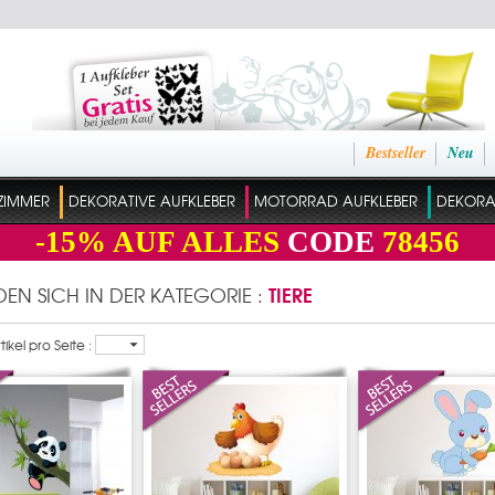
Bestseller
Neu
ZIMMER
DEKORATIVE AUFKLEBER
MOTORRAD AUFKLEBER
DEKORAT
-15%
AUF ALLES
CODE
78456
TIERE
NDEN SICH IN DER KATEGORIE :
ikel pro Seite :