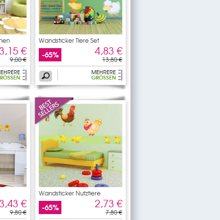
chen
Wandsticker Tiere Set
3,15 €
4,83 €
-65%
9,00 €
13,80 €
EHRERE
MEHRERE
RÖSSEN
GRÖSSEN
Wandsticker Nutztiere
3,43 €
2,73 €
-65%
9,80 €
7,80 €