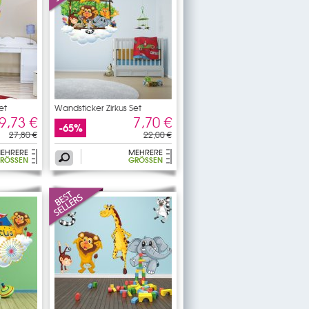
et
Wandsticker Zirkus Set
9,73 €
7,70 €
-65%
27,80 €
22,00 €
EHRERE
MEHRERE
RÖSSEN
GRÖSSEN