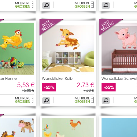
MEHRERE
MEHRERE
M
GRÖSSEN
GRÖSSEN
G
ker Henne
Wandsticker Kalb
Wandsticker Schwe
5,53 €
2,73 €
-65%
-65%
15,80 €
7,80 €
MEHRERE
MEHRERE
M
GRÖSSEN
GRÖSSEN
G