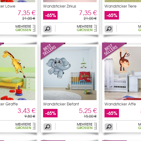
ker Löwe
Wandsticker Zirkus
Wandsticker Tiere
7,35 €
7,35 €
-65%
-65%
21,00 €
21,00 €
MEHRERE
MEHRERE
M
GRÖSSEN
GRÖSSEN
G
er Giraffe
Wandsticker Elefant
Wandsticker Affe
3,43 €
5,25 €
-65%
-65%
9,80 €
15,00 €
MEHRERE
MEHRERE
M
GRÖSSEN
GRÖSSEN
G