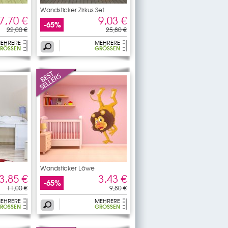
Wandsticker Zirkus Set
7,70 €
9,03 €
-65%
22,00 €
25,80 €
EHRERE
MEHRERE
RÖSSEN
GRÖSSEN
Wandsticker Löwe
3,85 €
3,43 €
-65%
11,00 €
9,80 €
EHRERE
MEHRERE
RÖSSEN
GRÖSSEN