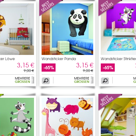
ker Löwe
Wandsticker Panda
Wandsticker Stinktie
3,15 €
3,15 €
-65%
-65%
9,00 €
9,00 €
MEHRERE
MEHRERE
M
GRÖSSEN
GRÖSSEN
G