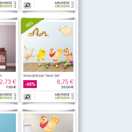
EHRERE
MEHRERE
RÖSSEN
GRÖSSEN
in
Wandsticker Tiere Set
2,73 €
8,75 €
-65%
7,80 €
25,00 €
EHRERE
MEHRERE
RÖSSEN
GRÖSSEN