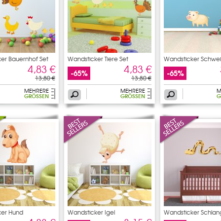
er Bauernhof Set
Wandsticker Tiere Set
Wandsticker Schwe
4,83 €
4,83 €
-65%
-65%
13,80 €
13,80 €
MEHRERE
MEHRERE
M
GRÖSSEN
GRÖSSEN
G
ker Hund
Wandsticker Igel
Wandsticker Schla