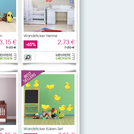
in
Wandsticker Henne
3,15 €
2,73 €
-65%
9,00 €
7,80 €
EHRERE
MEHRERE
RÖSSEN
GRÖSSEN
nge
Wandsticker Küken Set