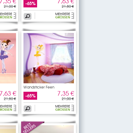
7,35 €
7,63 €
-65%
21,00 €
21,80 €
EHRERE
MEHRERE
RÖSSEN
GRÖSSEN
Wandsticker Feen
7,63 €
7,35 €
-65%
21,80 €
21,00 €
EHRERE
MEHRERE
RÖSSEN
GRÖSSEN