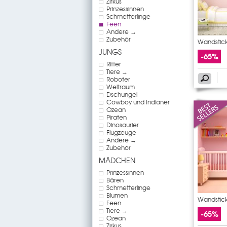
Zirkus
Prinzessinnen
Schmetterlinge
Feen
Andere →
Zubehör
Wandstick
JUNGS
-65%
Ritter
Tiere →
Roboter
Weltraum
Dschungel
Cowboy und Indianer
Ozean
Piraten
Dinosaurier
Flugzeuge
Andere →
Zubehör
MÄDCHEN
Prinzessinnen
Bären
Schmetterlinge
Blumen
Wandstick
Feen
Tiere →
-65%
Ozean
Zirkus