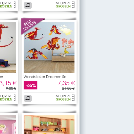
EHRERE
MEHRERE
RÖSSEN
GRÖSSEN
en
Wandsticker Drachen Set
3,15 €
7,35 €
-65%
9,00 €
21,00 €
EHRERE
MEHRERE
RÖSSEN
GRÖSSEN