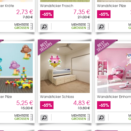
er Kröte
Wandsticker Frosch
Wandsticker Pilze
2,73 €
7,35 €
-65%
-65%
7,80 €
21,00 €
MEHRERE
MEHRERE
M
GRÖSSEN
GRÖSSEN
G
er Pilze
Wandsticker Schloss
Wandsticker Einhorn
5,25 €
4,83 €
-65%
-65%
15,00 €
13,80 €
MEHRERE
MEHRERE
M
GRÖSSEN
GRÖSSEN
G