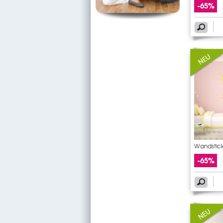
-65%
Wandstic
-65%