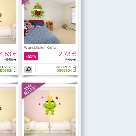
Wandsticker Kröte
4,83 €
2,73 €
-65%
13,80 €
7,80 €
EHRERE
MEHRERE
RÖSSEN
GRÖSSEN