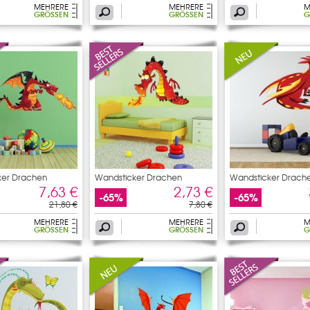
MEHRERE
MEHRERE
M
GRÖSSEN
GRÖSSEN
G
ker Drachen
Wandsticker Drachen
Wandsticker Drach
7,63 €
2,73 €
-65%
-65%
21,80 €
7,80 €
MEHRERE
MEHRERE
M
GRÖSSEN
GRÖSSEN
G