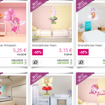
r Prinzessin
Wandsticker Feen
Wandsticker Feen
5,25 €
3,15 €
-65%
-65%
15,00 €
9,00 €
MEHRERE
MEHRERE
M
GRÖSSEN
GRÖSSEN
G