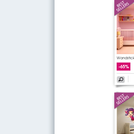
Wandsticke
-65%