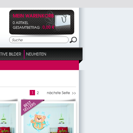
MEIN WARENKORB
0 ARTIKEL
0,00 €
GESAMTBETRAG :
IVE BILDER
NEUHEITEN
1
2
nächste Seite >>