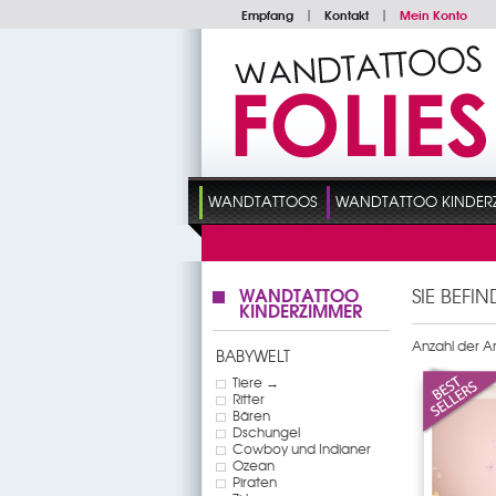
Empfang
|
Kontakt
|
Mein Konto
WANDTATTOOS
WANDTATTOO KINDER
WANDTATTOO
SIE BEFI
KINDERZIMMER
Anzahl der Art
BABYWELT
Tiere →
Ritter
Bären
Dschungel
Cowboy und Indianer
Ozean
Piraten