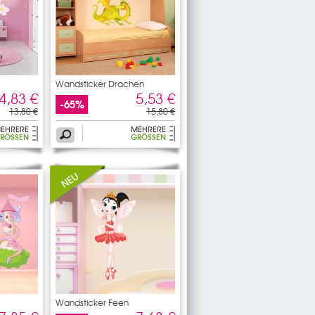
Wandsticker Drachen
4,83 €
5,53 €
-65%
13,80 €
15,80 €
EHRERE
MEHRERE
RÖSSEN
GRÖSSEN
Wandsticker Feen