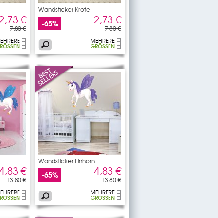
Wandsticker Kröte
2,73 €
2,73 €
-65%
7,80 €
7,80 €
EHRERE
MEHRERE
RÖSSEN
GRÖSSEN
Wandsticker Einhorn
4,83 €
4,83 €
-65%
13,80 €
13,80 €
EHRERE
MEHRERE
RÖSSEN
GRÖSSEN