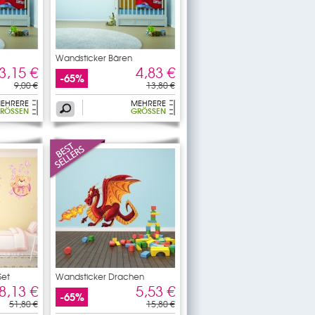
Wandsticker Bären
3,15 €
4,83 €
-65%
9,00 €
13,80 €
EHRERE
MEHRERE
RÖSSEN
GRÖSSEN
Set
Wandsticker Drachen
8,13 €
5,53 €
-65%
51,80 €
15,80 €