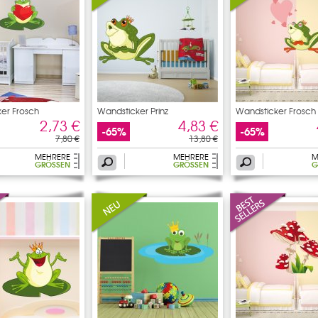
er Frosch
Wandsticker Prinz
Wandsticker Frosch
2,73 €
4,83 €
-65%
-65%
7,80 €
13,80 €
MEHRERE
MEHRERE
M
GRÖSSEN
GRÖSSEN
G