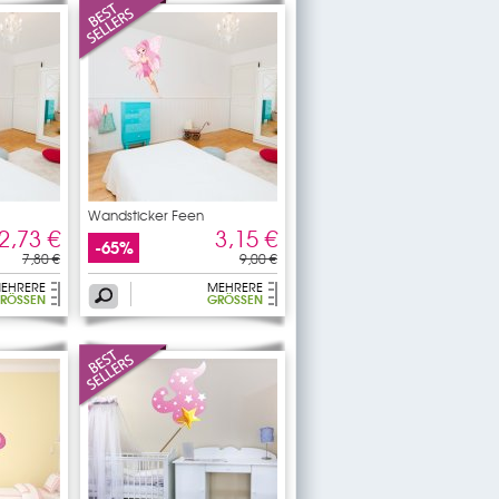
Wandsticker Feen
2,73 €
3,15 €
-65%
7,80 €
9,00 €
EHRERE
MEHRERE
RÖSSEN
GRÖSSEN