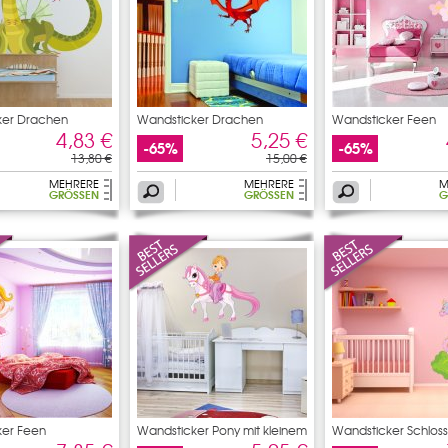
ker Drachen
Wandsticker Drachen
Wandsticker Feen
4,83 €
5,25 €
-65%
-65%
13,80 €
15,00 €
MEHRERE
MEHRERE
M
GRÖSSEN
GRÖSSEN
G
ker Feen
Wandsticker Pony mit kleinem
Wandsticker Schloss