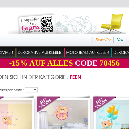
Bestseller
Neu
ZIMMER
DEKORATIVE AUFKLEBER
MOTORRAD AUFKLEBER
DEKORAT
-15%
AUF ALLES
CODE
78456
FEEN
NDEN SICH IN DER KATEGORIE :
ikel pro Seite :