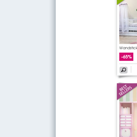
Wandstick
-65%