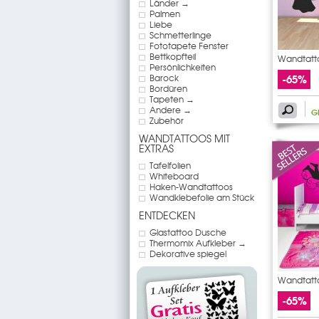
Länder →
Palmen
Liebe
Schmetterlinge
Fototapete Fenster
Bettkopfteil
Wandtatt
Persönlichkeiten
-65%
Barock
Bordüren
Tapeten →
Andere →
G
Zubehör
WANDTATTOOS MIT
EXTRAS
Tafelfolien
Whiteboard
Haken-Wandtattoos
Wandklebefolie am Stück
ENTDECKEN
Glastattoo Dusche
Thermomix Aufkleber →
Dekorative spiegel
Wandtatt
-65%