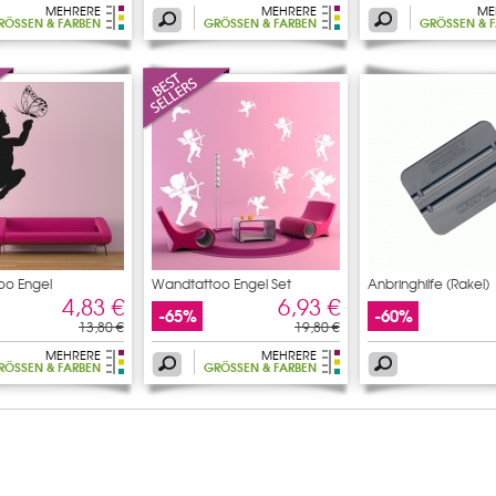
MEHRERE
MEHRERE
ME
RÖSSEN & FARBEN
GRÖSSEN & FARBEN
GRÖSSEN & F
oo Engel
Wandtattoo Engel Set
Anbringhilfe (Rakel)
ling
4,83 €
6,93 €
-65%
-60%
13,80 €
19,80 €
MEHRERE
MEHRERE
RÖSSEN & FARBEN
GRÖSSEN & FARBEN