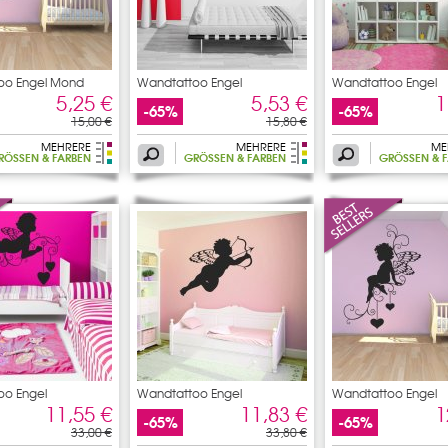
oo Engel Mond
Wandtattoo Engel
Wandtattoo Engel
5,25 €
5,53 €
1
-65%
-65%
15,00 €
15,80 €
MEHRERE
MEHRERE
ME
RÖSSEN & FARBEN
GRÖSSEN & FARBEN
GRÖSSEN & F
oo Engel
Wandtattoo Engel
Wandtattoo Engel
11,55 €
11,83 €
1
-65%
-65%
33,00 €
33,80 €