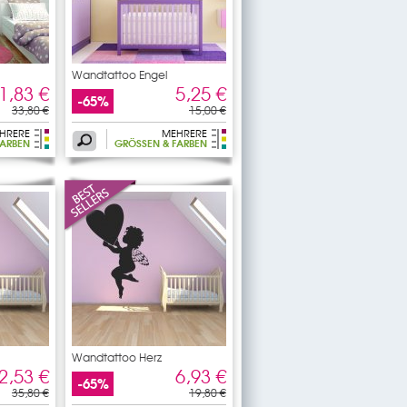
Wandtattoo Engel
1,83 €
5,25 €
-65%
33,80 €
15,00 €
HRERE
MEHRERE
ARBEN
GRÖSSEN & FARBEN
Wandtattoo Herz
2,53 €
6,93 €
-65%
35,80 €
19,80 €