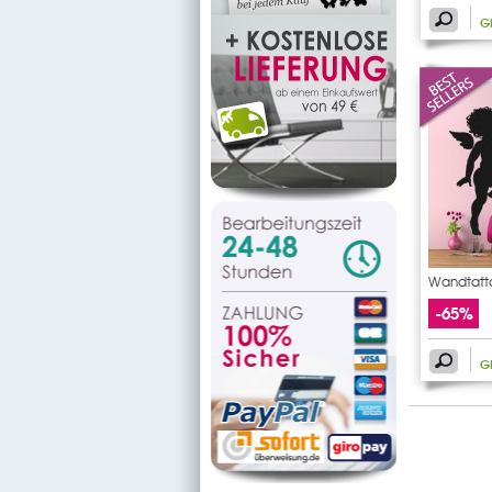
G
Wandtatt
Schmetter
-65%
G