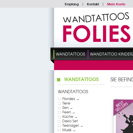
Empfang
|
Kontakt
|
Mein Konto
WANDTATTOOS
WANDTATTOO KINDER
WANDTATTOOS
SIE BEFI
WANDTATTOOS
Florales →
Tiere
Zen →
Feen →
Küche →
Deko Set
Teenager →
Musik →