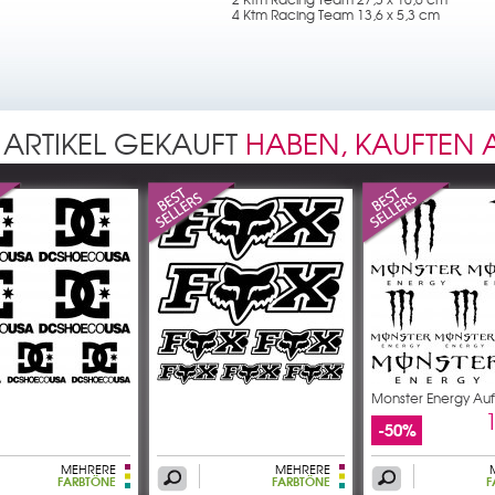
4 Ktm Racing Team 13,6 x 5,3 cm
 ARTIKEL GEKAUFT
HABEN, KAUFTEN
Monster Energy Auf
-50%
MEHRERE
MEHRERE
FARBTÖNE
FARBTÖNE
F