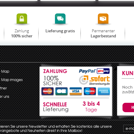
Zahlung
Permanenter
Lieferung gratis
.
100% sicher
Lagerbestand
e Map
e Map images
tner
r uns
eren Sie unsere Newsletter und erhalten Sie kostenlos alle unsere
angebote und Neuheiten direkt in Ihre Mailbox!