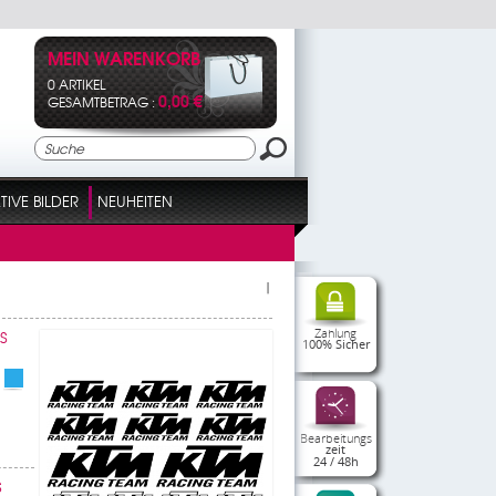
MEIN WARENKORB
0 ARTIKEL
0,00 €
GESAMTBETRAG :
IVE BILDER
NEUHEITEN
|
Zahlung
S
100% Sicher
Bearbeitungs
zeit
24 / 48h
S