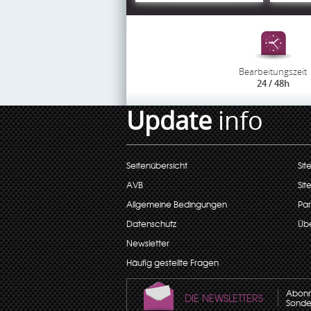
Bearbeitungszeit
24 / 48h
Update
info
Seitenübersicht
Sit
AVB
Sit
Allgemeine Bedingungen
Par
Datenschutz
Übe
Newsletter
Häufig gestellte Fragen
Abonni
DIE NEWSLETTERS
Sonder