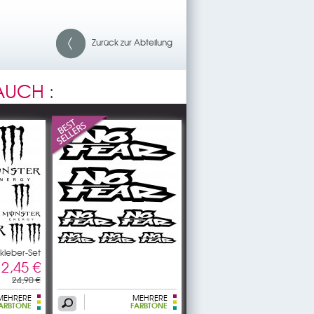
Zurück zur Abteilung
 AUCH
:
kleber-Set
12,45 €
24,90 €
MEHRERE
MEHRERE
ARBTÖNE
FARBTÖNE