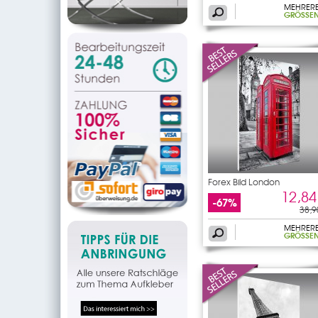
MEHRER
GRÖSSEN
Forex Bild London
12,84
-67%
38,9
MEHRER
GRÖSSEN