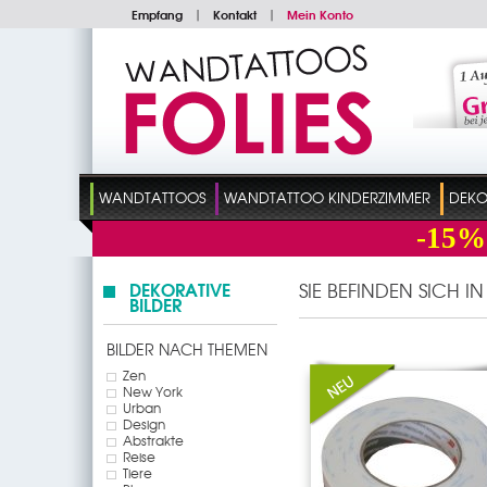
Empfang
|
Kontakt
|
Mein Konto
WANDTATTOOS
WANDTATTOO KINDERZIMMER
DEKO
-15%
DEKORATIVE
SIE BEFINDEN SICH I
BILDER
BILDER NACH THEMEN
Zen
New York
Urban
Design
Abstrakte
Reise
Tiere