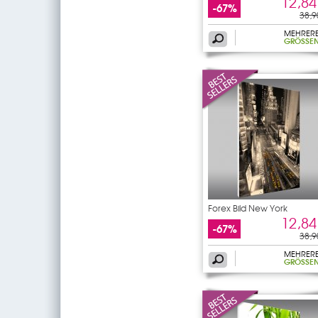
12,84
-67%
38,9
MEHRER
GRÖSSEN
Forex Bild New York
12,84
-67%
38,9
MEHRER
GRÖSSEN