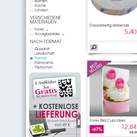
Blumen
Küche
London
VERSCHIEDENE
MATERIALIEN
Doppelseitig klebende
Forex →
5,40
Acrylglasbilder →
NACH FORMAT
Quadrat
Landschaft
Porträt
Panorama
Triptychon
Forex Bild Cupcakes
12,84
-67%
38,9