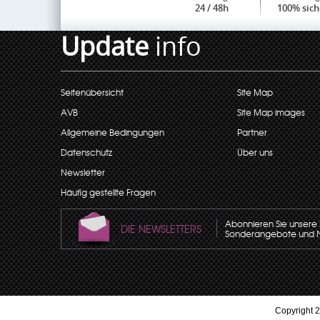
24 / 48h
100% sich
Update
info
Seitenübersicht
Site Map
AVB
Site Map images
Allgemeine Bedingungen
Partner
Datenschutz
Über uns
Newsletter
Häufig gestellte Fragen
Abonnieren Sie unsere N
DIE NEWSLETTERS
Sonderangebote und Neu
Copyright 2