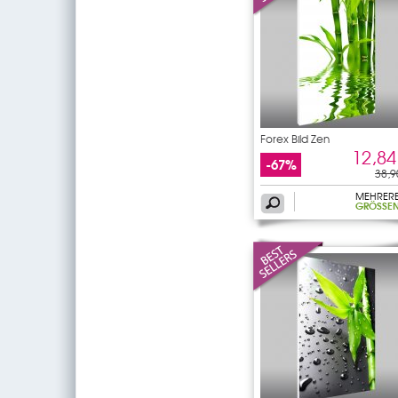
Forex Bild Zen
12,84
-67%
38,9
MEHRER
GRÖSSEN