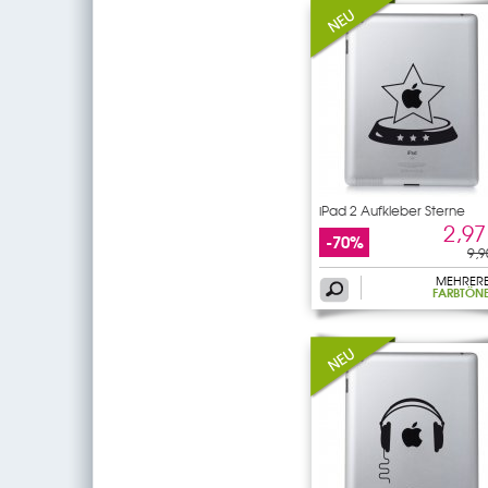
iPad 2 Aufkleber Sterne
2,97
-70%
9,9
MEHRER
FARBTÖN