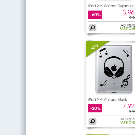
iPad 2 Aufkleber Flugsaurie
3,96
-60%
9,9
MEHRER
FARBTÖN
iPad 2 Aufkleber Musik
7,92
-20%
9,9
MEHRER
FARBTÖN