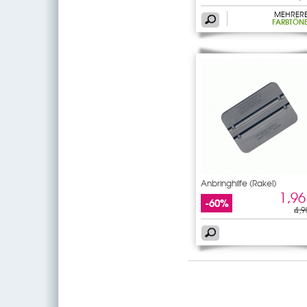
MEHRER
FARBTÖN
Anbringhilfe (Rakel)
1,96
-60%
4,9