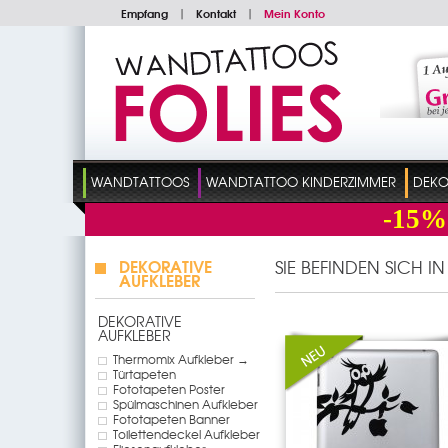
Empfang
|
Kontakt
|
Mein Konto
WANDTATTOOS
WANDTATTOO KINDERZIMMER
DEKO
-15%
DEKORATIVE
SIE BEFINDEN SICH I
AUFKLEBER
DEKORATIVE
AUFKLEBER
Thermomix Aufkleber →
Türtapeten
Fototapeten Poster
Spülmaschinen Aufkleber
Fototapeten Banner
Toilettendeckel Aufkleber