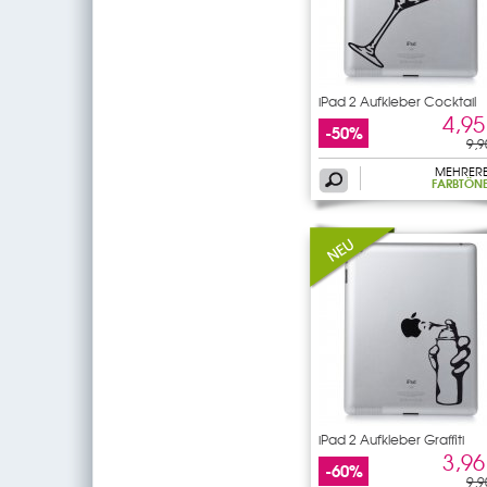
iPad 2 Aufkleber Cocktail
4,95
-50%
9,9
MEHRER
FARBTÖN
iPad 2 Aufkleber Graffiti
3,96
-60%
9,9