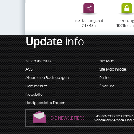
Bearbeitungszeit
Zahlung
24 / 48h
100% sich
Update
info
Seitenübersicht
Site Map
AVB
Site Map images
Allgemeine Bedingungen
Partner
Datenschutz
Über uns
Newsletter
Häufig gestellte Fragen
Abonnieren Sie unsere N
DIE NEWSLETTERS
Sonderangebote und Neu