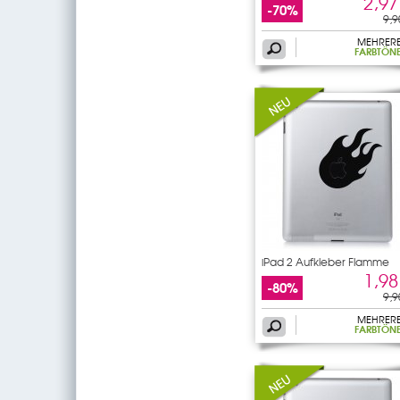
2,97
-70%
9,9
MEHRER
FARBTÖN
iPad 2 Aufkleber Flamme
1,98
-80%
9,9
MEHRER
FARBTÖN