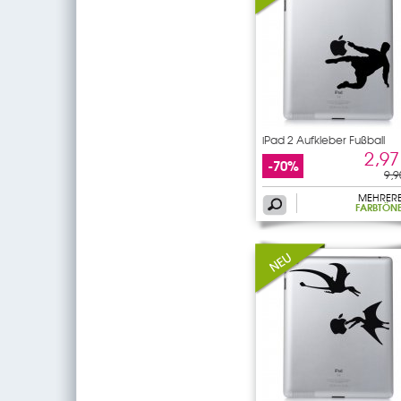
iPad 2 Aufkleber Fußball
2,97
-70%
9,9
MEHRER
FARBTÖN