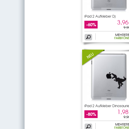
iPad 2 Aufkleber Dj
3,96
-60%
9,9
MEHRER
FARBTÖN
iPad 2 Aufkleber Dinosauri
1,98
-80%
9,9
MEHRER
FARBTÖN