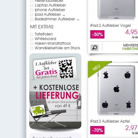
Fliesenaufkleber
Laptop Aufkleber
iphone Aufkleber
ipad Aufkleber →
Badezimmer Aufkleber →
iPad 2 Aufkleber Vogel
MIT EXTRAS
4,95
-50%
Tafelfolien
9,9
Whiteboard
Haken-Wandtattoos
MEHRER
Wandklebefolie am Stück
FARBTÖN
iPad 2 Aufkleber Apfel
2,97
-70%
9,9