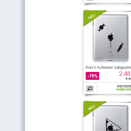
iPad 2 Aufkleber Süßigkeit
2,48
-75%
9,9
MEHRER
FARBTÖN