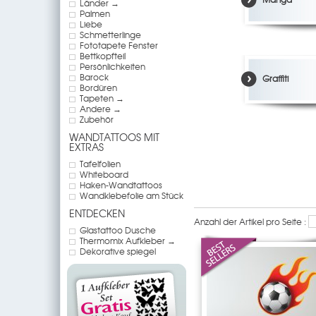
Länder →
Palmen
Liebe
Schmetterlinge
Fototapete Fenster
Bettkopfteil
Persönlichkeiten
Barock
Graffiti
Bordüren
Tapeten →
Andere →
Zubehör
WANDTATTOOS MIT
EXTRAS
Tafelfolien
Whiteboard
Haken-Wandtattoos
Wandklebefolie am Stück
ENTDECKEN
Anzahl der Artikel pro Seite :
Glastattoo Dusche
Thermomix Aufkleber →
Dekorative spiegel