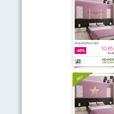
Wandtattoo Film
10,85
-65%
31,0
MEHRER
GRÖSSEN