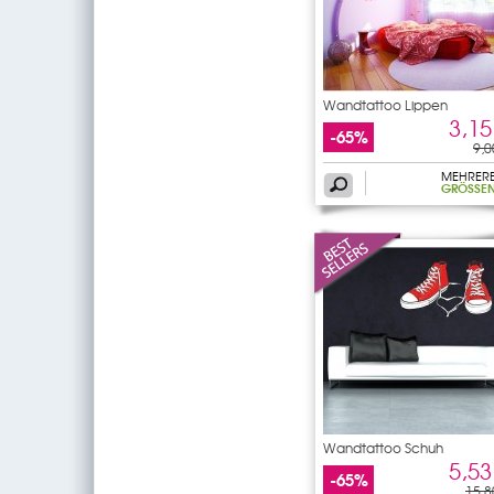
Wandtattoo Lippen
3,15
-65%
9,0
MEHRER
GRÖSSEN
Wandtattoo Schuh
5,53
-65%
15,8