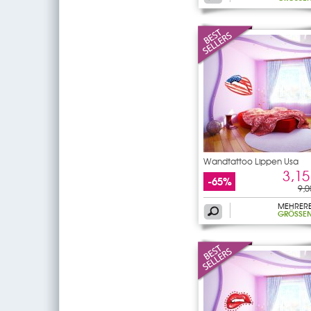
Wandtattoo Lippen Usa
3,15
-65%
9,0
MEHRER
GRÖSSEN