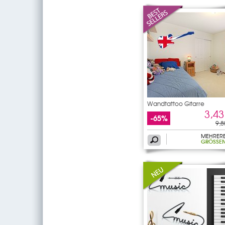
Wandtattoo Gitarre
3,43
-65%
9,8
MEHRER
GRÖSSEN