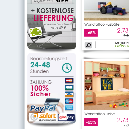
Wandtattoo Fußbälle
2,73
-65%
7,8
MEHRER
GRÖSSEN
Wandtattoo Liebe
2,73
-65%
7,8