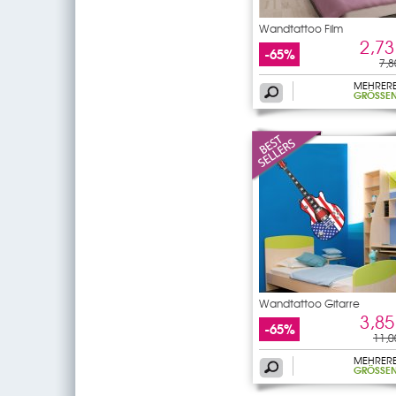
Wandtattoo Film
2,73
-65%
7,8
MEHRER
GRÖSSEN
Wandtattoo Gitarre
3,85
-65%
11,0
MEHRER
GRÖSSEN