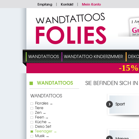
Empfang
|
Kontakt
|
Mein Konto
WANDTATTOOS
WANDTATTOO KINDERZIMMER
DEKO
-15%
WANDTATTOOS
SIE BEFINDEN SICH I
WANDTATTOOS
Florales →
Sport
Tiere
Zen →
Feen →
Küche →
Deko Set
Teenager →
Musik →
Manga