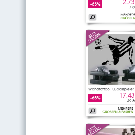
2,73
-65%
7,8
MEHRER
GRÖSSEN
Wandtattoo Fußballspieler
17,43
-65%
49,8
MEHRERE
GRÖSSEN & FARBEN