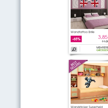
Wandtattoo Brille
3,85
-65%
11,0
MEHRER
GRÖSSEN
Wandsticker Superheld