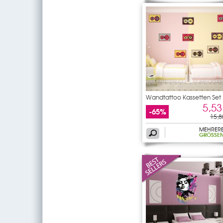
Wandtattoo Kassetten Set
5,53
-65%
15,8
MEHRER
GRÖSSEN