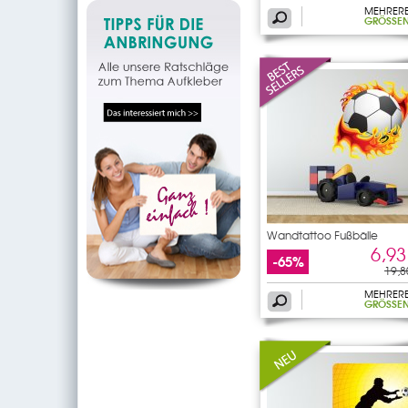
MEHRER
GRÖSSEN
Wandtattoo Fußbälle
6,93
-65%
19,8
MEHRER
GRÖSSEN