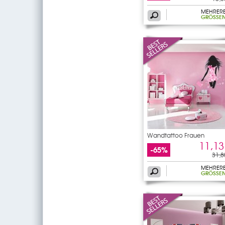
MEHRER
GRÖSSEN
Wandtattoo Frauen
11,13
-65%
31,8
MEHRER
GRÖSSEN