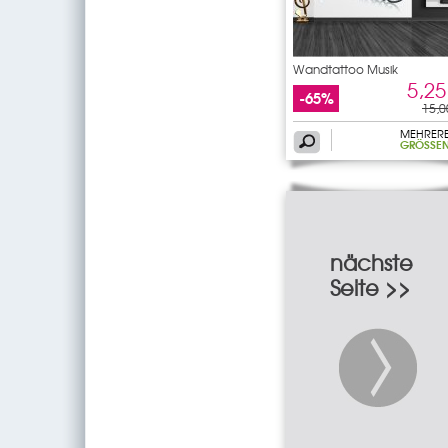
Wandtattoo Musik
5,25
-65%
15,0
MEHRER
GRÖSSEN
nächste
Seite >>