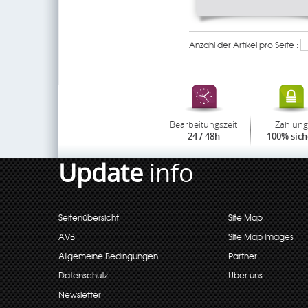
Anzahl der Artikel pro Seite :
Bearbeitungszeit
Zahlung
24 / 48h
100% sich
Update
info
Seitenübersicht
Site Map
AVB
Site Map images
Allgemeine Bedingungen
Partner
Datenschutz
Über uns
Newsletter