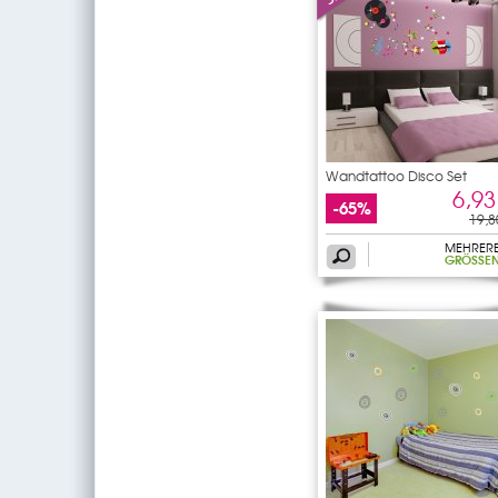
Wandtattoo Disco Set
6,93
-65%
19,8
MEHRER
GRÖSSEN