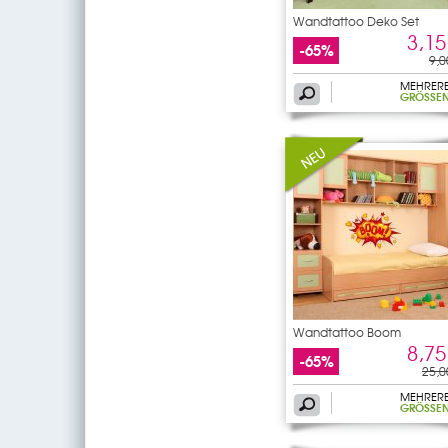
Wandtattoo Deko Set
3,15
-65%
9,0
MEHRER
GRÖSSEN
Wandtattoo Boom
8,75
-65%
25,0
MEHRER
GRÖSSEN