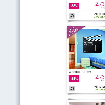
2,73
-65%
7,8
MEHRER
GRÖSSEN
Wandtattoo Film
2,73
-65%
7,8
MEHRER
GRÖSSEN