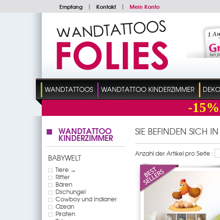
Empfang
|
Kontakt
|
Mein Konto
WANDTATTOOS
WANDTATTOO KINDERZIMMER
DEKO
-15%
WANDTATTOO
SIE BEFINDEN SICH I
KINDERZIMMER
Anzahl der Artikel pro Seite :
BABYWELT
Tiere →
Ritter
Bären
Dschungel
Cowboy und Indianer
Ozean
Piraten