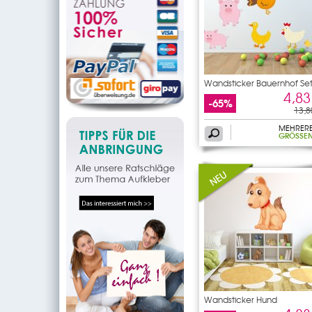
Wandsticker Bauernhof Se
4,83
-65%
13,8
MEHRER
GRÖSSEN
Wandsticker Hund