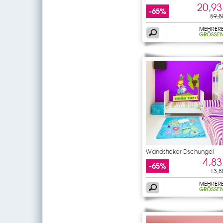
20,93
-65%
59,8
MEHRER
GRÖSSEN
Wandsticker Dschungel
4,83
-65%
13,8
MEHRER
GRÖSSEN