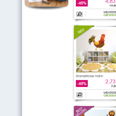
4,83
-65%
13,8
MEHRER
GRÖSSEN
Wandsticker Hahn
2,73
-65%
7,8
MEHRER
GRÖSSEN