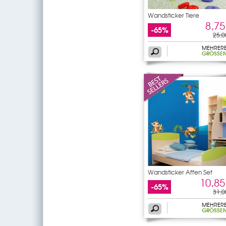
Wandsticker Tiere
8,75
-65%
25,0
MEHRER
GRÖSSEN
Wandsticker Affen Set
10,85
-65%
31,0
MEHRER
GRÖSSEN