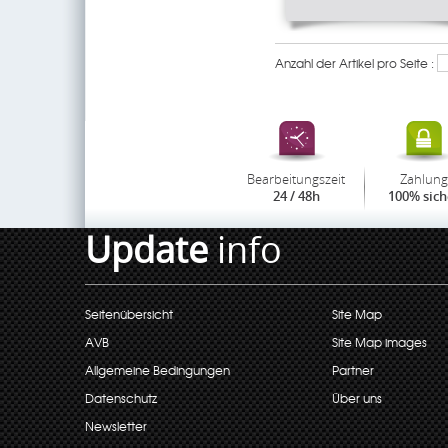
Anzahl der Artikel pro Seite :
Bearbeitungszeit
Zahlung
24 / 48h
100% sich
Update
info
Seitenübersicht
Site Map
AVB
Site Map images
Allgemeine Bedingungen
Partner
Datenschutz
Über uns
Newsletter