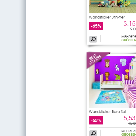
Wandsticker Stinktier
3,15
-65%
9,0
MEHRER
GRÖSSEN
Wandsticker Tiere Set
5,53
-65%
15,8
MEHRER
GRÖSSEN