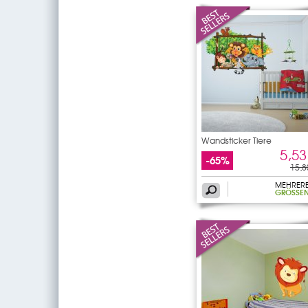
Wandsticker Tiere
5,53
-65%
15,8
MEHRER
GRÖSSEN