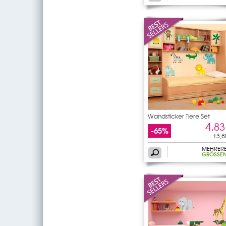
Wandsticker Tiere Set
4,83
-65%
13,8
MEHRER
GRÖSSEN