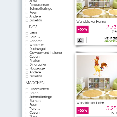
Zirkus
Prinzessinnen
Schmetterlinge
Feen
Andere →
Zubehör
Wandsticker Henne
2,73
JUNGS
-65%
7,8
Ritter
Tiere →
MEHRER
Roboter
GRÖSSEN
Weltraum
Dschungel
Cowboy und Indianer
Ozean
Piraten
Dinosaurier
Flugzeuge
Andere →
Zubehör
MÄDCHEN
Prinzessinnen
Bären
Schmetterlinge
Blumen
Wandsticker Hahn
Feen
5,25
Tiere →
-65%
Ozean
15,0
Zirkus