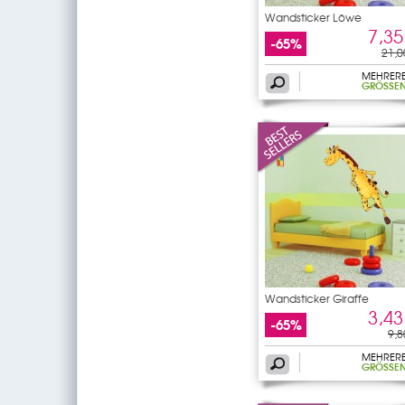
Wandsticker Löwe
7,35
-65%
21,0
MEHRER
GRÖSSEN
Wandsticker Giraffe
3,43
-65%
9,8
MEHRER
GRÖSSEN