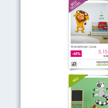
Wandsticker Löwe
3,15
-65%
9,0
MEHRER
GRÖSSEN