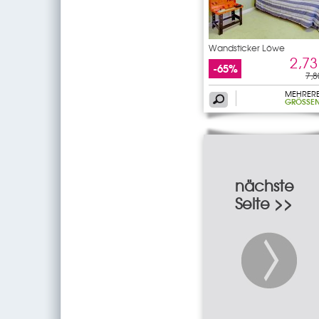
Wandsticker Löwe
2,73
-65%
7,8
MEHRER
GRÖSSEN
nächste
Seite >>