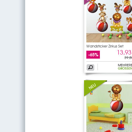
Wandsticker Zirkus Set
13,93
-65%
39,8
MEHRER
GRÖSSEN