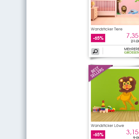
Wandsticker Tiere
7,35
-65%
21,0
MEHRER
GRÖSSEN
Wandsticker Löwe
3,15
-65%
9,0