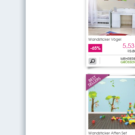
Wandsticker Vögel
5,53
-65%
15,8
MEHRER
GRÖSSEN
Wandsticker Affen Set