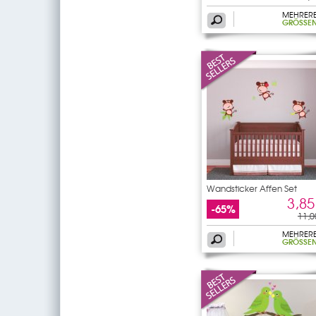
MEHRER
GRÖSSEN
Wandsticker Affen Set
3,85
-65%
11,0
MEHRER
GRÖSSEN