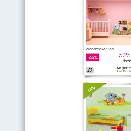
Wandsticker Zoo
5,25
-65%
15,0
MEHRER
GRÖSSEN