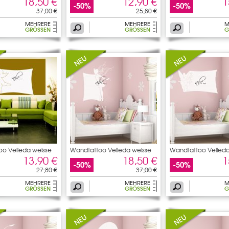
18,50 €
12,90 €
1
-50%
-50%
37,00 €
25,80 €
MEHRERE
MEHRERE
M
GRÖSSEN
GRÖSSEN
G
o Velleda weisse
Wandtattoo Velleda weisse
Wandtattoo Velleda
13,90 €
18,50 €
1
-50%
-50%
27,80 €
37,00 €
MEHRERE
MEHRERE
M
GRÖSSEN
GRÖSSEN
G