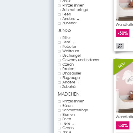
Zirkus
Prinzessinnen
Schmetterlinge
Feen
Andere →
Zubehör
Wandtatto
JUNGS
-50%
Ritter
Tiere →
Roboter
Weltraum
Dschungel
Cowboy und Indianer
Ozean
Piraten
Dinosaurier
Flugzeuge
Andere →
Zubehör
MÄDCHEN
Prinzessinnen
Bären
Schmetterlinge
Blumen
Wandtatto
Feen
Tiere →
-50%
Ozean
Zirkus