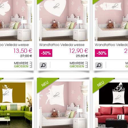
o Velleda weisse
Wandtattoo Velleda weisse
Wandtattoo Velleda
13,50 €
12,90 €
2
-50%
-50%
27,00 €
25,80 €
MEHRERE
MEHRERE
M
GRÖSSEN
GRÖSSEN
G