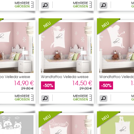
MEHRERE
MEHRERE
M
GRÖSSEN
GRÖSSEN
G
o Velleda weisse
Wandtattoo Velleda weisse
Wandtattoo Velleda
14,90 €
14,50 €
1
-50%
-50%
29,80 €
29,00 €
MEHRERE
MEHRERE
M
GRÖSSEN
GRÖSSEN
G