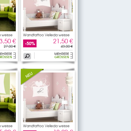
 weisse
Wandtattoo Velleda weisse
3,50 €
21,50 €
-50%
27,00 €
43,00 €
EHRERE
MEHRERE
RÖSSEN
GRÖSSEN
 weisse
Wandtattoo Velleda weisse