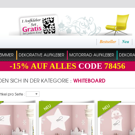
Bestseller
Neu
ZIMMER
DEKORATIVE AUFKLEBER
MOTORRAD AUFKLEBER
DEKORAT
-15%
AUF ALLES
CODE
78456
WHITEBOARD
NDEN SICH IN DER KATEGORIE :
ikel pro Seite :