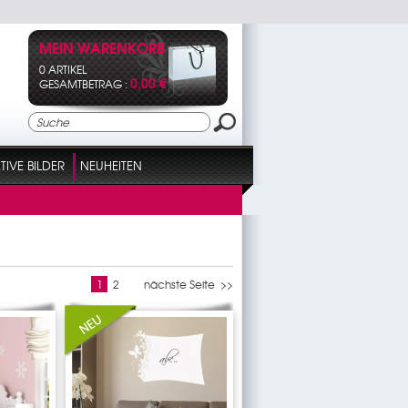
MEIN WARENKORB
0 ARTIKEL
0,00 €
GESAMTBETRAG :
IVE BILDER
NEUHEITEN
1
2
nächste Seite >>