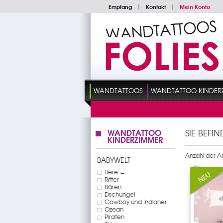
Empfang
|
Kontakt
|
Mein Konto
WANDTATTOOS
WANDTATTOO KINDER
WANDTATTOO
SIE BEFI
KINDERZIMMER
Anzahl der Art
BABYWELT
Tiere →
Ritter
Bären
Dschungel
Cowboy und Indianer
Ozean
Piraten