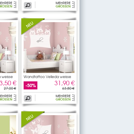
EHRERE
MEHRERE
RÖSSEN
GRÖSSEN
 weisse
Wandtattoo Velleda weisse
3,50 €
31,90 €
-50%
27,00 €
63,80 €
EHRERE
MEHRERE
RÖSSEN
GRÖSSEN