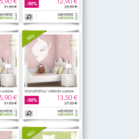
5,90 €
12,90 €
-50%
31,80 €
25,80 €
EHRERE
MEHRERE
RÖSSEN
GRÖSSEN
 weisse
Wandtattoo Velleda weisse
5,90 €
13,50 €
-50%
31,80 €
27,00 €
EHRERE
MEHRERE
RÖSSEN
GRÖSSEN