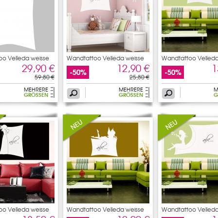
o Velleda weisse
Wandtattoo Velleda weisse
Wandtattoo Velleda
29,90 €
12,90 €
1
-50%
-50%
59,80 €
25,80 €
MEHRERE
MEHRERE
M
GRÖSSEN
GRÖSSEN
G
o Velleda weisse
Wandtattoo Velleda weisse
Wandtattoo Velleda