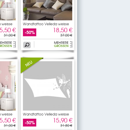
 weisse
Wandtattoo Velleda weisse
5,50 €
18,50 €
-50%
31,00 €
37,00 €
EHRERE
MEHRERE
RÖSSEN
GRÖSSEN
 weisse
Wandtattoo Velleda weisse
5,50 €
15,90 €
-50%
31,00 €
31,80 €