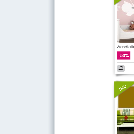
Wandtatto
-50%