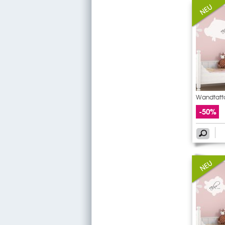
Wandtatto
-50%