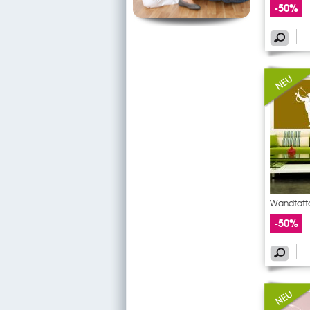
-50%
Wandtatto
-50%