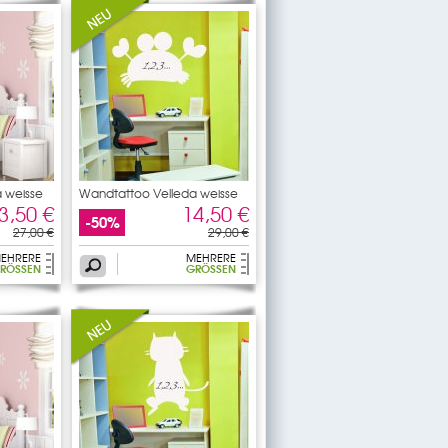
 weisse
Wandtattoo Velleda weisse
3,50 €
14,50 €
-50%
27,00 €
29,00 €
EHRERE
MEHRERE
RÖSSEN
GRÖSSEN