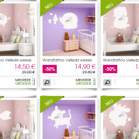
o Velleda weisse
Wandtattoo Velleda weisse
Wandtattoo Velleda
14,50 €
14,90 €
1
-50%
-50%
29,00 €
29,80 €
MEHRERE
MEHRERE
M
GRÖSSEN
GRÖSSEN
G