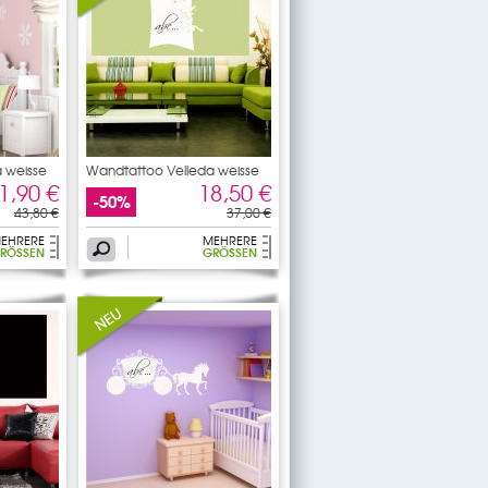
 weisse
Wandtattoo Velleda weisse
1,90 €
18,50 €
-50%
43,80 €
37,00 €
EHRERE
MEHRERE
RÖSSEN
GRÖSSEN