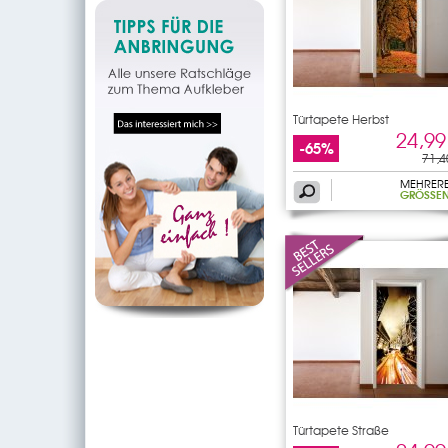
Türtapete Herbst
24,99
-65%
71,4
MEHRER
GRÖSSEN
Türtapete Straße