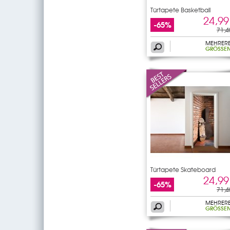
Türtapete Basketball
24,99
-65%
71,4
MEHRER
GRÖSSEN
Türtapete Skateboard
24,99
-65%
71,4
MEHRER
GRÖSSEN