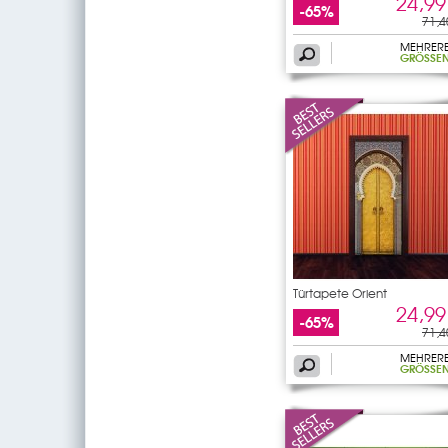
24,99
-65%
71,4
MEHRER
GRÖSSEN
Türtapete Orient
24,99
-65%
71,4
MEHRER
GRÖSSEN