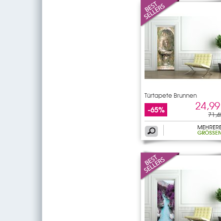
Türtapete Brunnen
24,99
-65%
71,4
MEHRER
GRÖSSEN