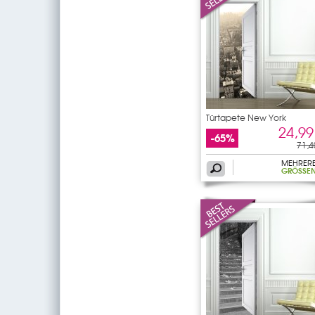
Türtapete New York
24,99
-65%
71,4
MEHRER
GRÖSSEN