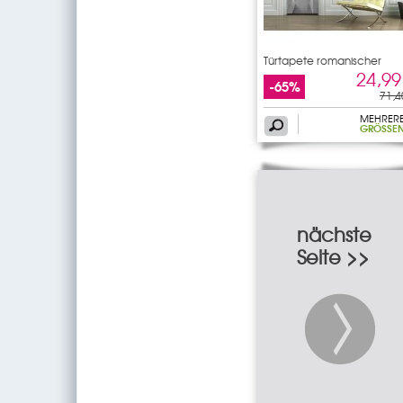
Türtapete romanischer
Bogen
24,99
-65%
71,4
MEHRER
GRÖSSEN
nächste
Seite >>