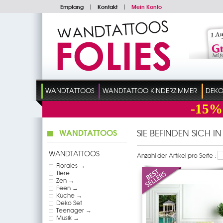
Empfang
|
Kontakt
|
Mein Konto
WANDTATTOOS
WANDTATTOO KINDERZIMMER
DEKO
-15%
WANDTATTOOS
SIE BEFINDEN SICH I
WANDTATTOOS
Anzahl der Artikel pro Seite :
Florales →
Tiere
Zen →
Feen →
Küche →
Deko Set
Teenager →
Musik →