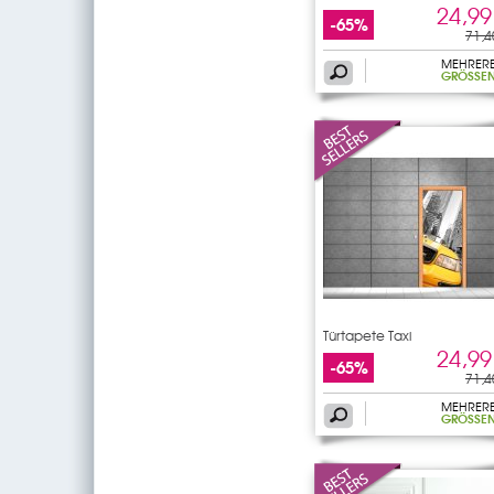
24,99
-65%
71,4
MEHRER
GRÖSSEN
Türtapete Taxi
24,99
-65%
71,4
MEHRER
GRÖSSEN