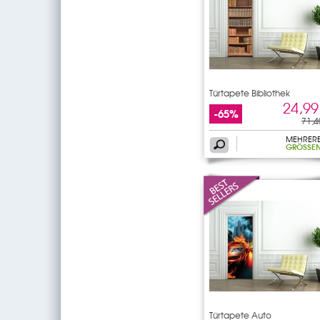
Türtapete Bibliothek
24,99
-65%
71,4
MEHRER
GRÖSSEN
Türtapete Auto