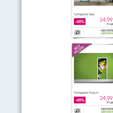
Türtapete See
24,99
-65%
71,4
MEHRER
GRÖSSEN
Türtapete Frosch
24,99
-65%
71,4
MEHRER
GRÖSSEN