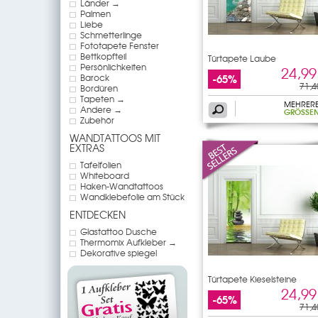
Länder →
Palmen
Liebe
Schmetterlinge
Fototapete Fenster
Bettkopfteil
Türtapete Laube
Persönlichkeiten
24,99
-65%
Barock
71,4
Bordüren
Tapeten →
MEHRER
Andere →
GRÖSSEN
Zubehör
WANDTATTOOS MIT
EXTRAS
Tafelfolien
Whiteboard
Haken-Wandtattoos
Wandklebefolie am Stück
ENTDECKEN
Glastattoo Dusche
Thermomix Aufkleber →
Dekorative spiegel
Türtapete Kieselsteine
24,99
-65%
71,4