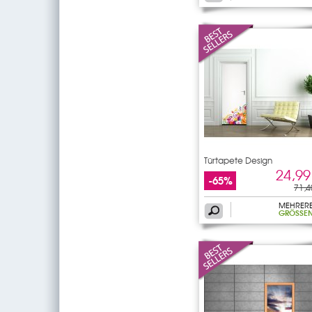
Türtapete Design
24,99
-65%
71,4
MEHRER
GRÖSSEN