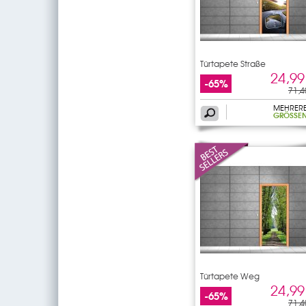
Türtapete Straße
24,99
-65%
71,4
MEHRER
GRÖSSEN
Türtapete Weg
24,99
-65%
71,4