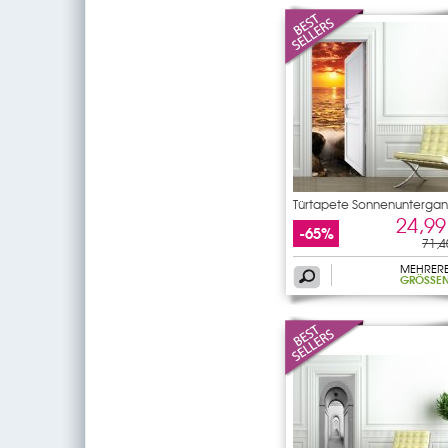
Türtapete Sonnenunterga
24,99
-65%
71,4
MEHRER
GRÖSSEN