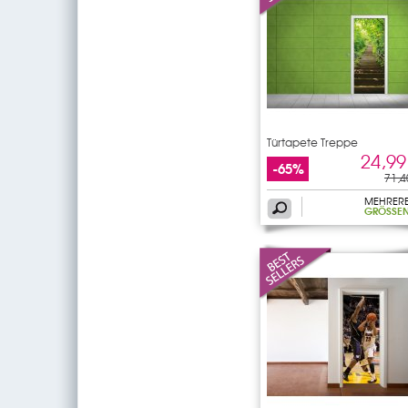
Türtapete Treppe
24,99
-65%
71,4
MEHRER
GRÖSSEN