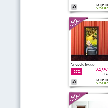
MEHRER
GRÖSSEN
Türtapete Treppe
24,99
-65%
71,4
MEHRER
GRÖSSEN