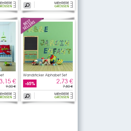
EHRERE
MEHRERE
RÖSSEN
GRÖSSEN
bet
Wandsticker Alphabet Set
3,15 €
2,73 €
-65%
9,00 €
7,80 €
EHRERE
MEHRERE
RÖSSEN
GRÖSSEN