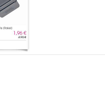
fe (Rakel)
1,96 €
4,90 €