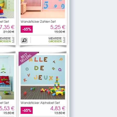
et Set
Wandsticker Zahlen Set
7,35 €
5,25 €
-65%
21,00 €
15,00 €
EHRERE
MEHRERE
RÖSSEN
GRÖSSEN
et Set
Wandsticker Alphabet Set
5,53 €
4,83 €
-65%
15,80 €
13,80 €