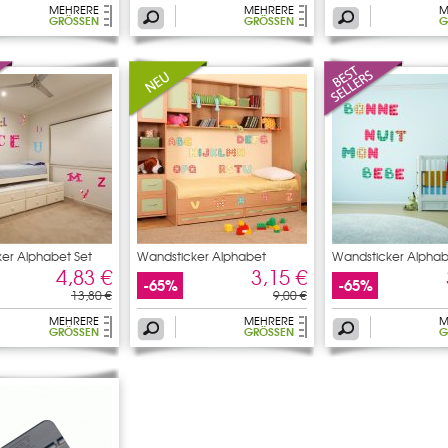
MEHRERE
MEHRERE
M
GRÖSSEN
GRÖSSEN
G
er Alphabet Set
Wandsticker Alphabet
Wandsticker Alpha
4,83 €
3,15 €
-65%
-65%
13,80 €
9,00 €
MEHRERE
MEHRERE
M
GRÖSSEN
GRÖSSEN
G