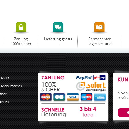
Zahlung
Permanenter
Lieferung gratis
.
100% sicher
Lagerbestand
e Map
e Map images
tner
r uns