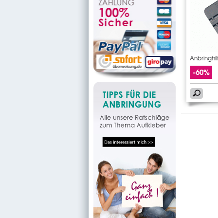
Anbringhil
-60%