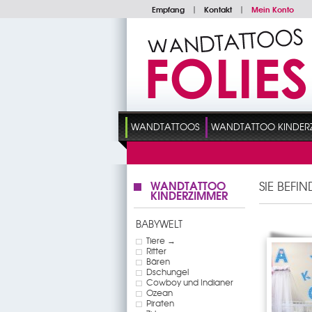
Empfang
|
Kontakt
|
Mein Konto
WANDTATTOOS
WANDTATTOO KINDER
WANDTATTOO
SIE BEFI
KINDERZIMMER
BABYWELT
Tiere →
Ritter
Bären
Dschungel
Cowboy und Indianer
Ozean
Piraten