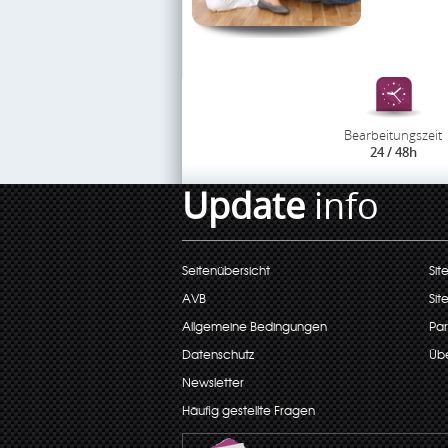
Bearbeitungszeit
24 / 48h
Update
info
Seitenübersicht
Sit
AVB
Sit
Allgemeine Bedingungen
Par
Datenschutz
Übe
Newsletter
Häufig gestellte Fragen