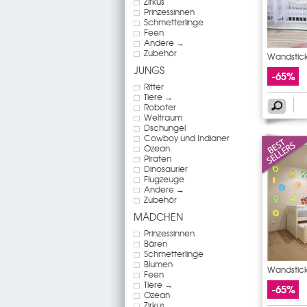
Zirkus
Prinzessinnen
Schmetterlinge
Feen
Andere →
Zubehör
Wandstick
JUNGS
-65%
Ritter
Tiere →
Roboter
Weltraum
Dschungel
Cowboy und Indianer
Ozean
Piraten
Dinosaurier
Flugzeuge
Andere →
Zubehör
MÄDCHEN
Prinzessinnen
Bären
Schmetterlinge
Blumen
Wandstick
Feen
Tiere →
-65%
Ozean
Zirkus