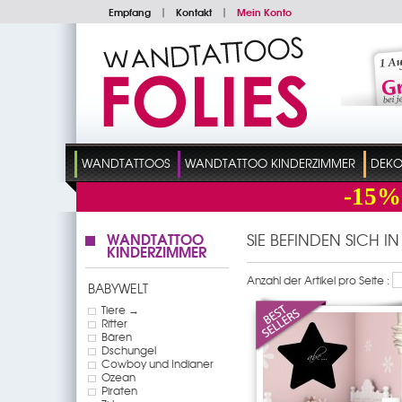
Empfang
|
Kontakt
|
Mein Konto
WANDTATTOOS
WANDTATTOO KINDERZIMMER
DEKO
-15%
WANDTATTOO
SIE BEFINDEN SICH I
KINDERZIMMER
Anzahl der Artikel pro Seite :
BABYWELT
Tiere →
Ritter
Bären
Dschungel
Cowboy und Indianer
Ozean
Piraten