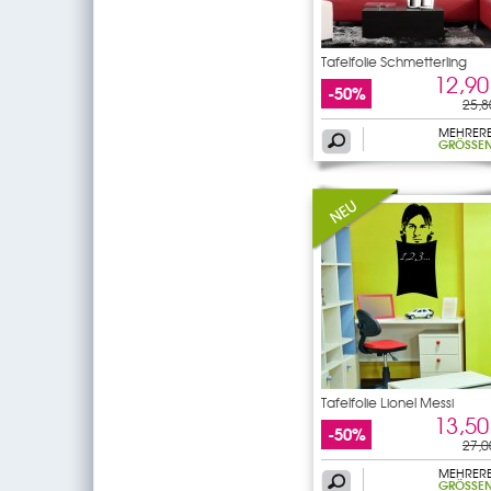
Tafelfolie Schmetterling
12,90
-50%
25,8
MEHRER
GRÖSSEN
Tafelfolie Lionel Messi
13,50
-50%
27,0
MEHRER
GRÖSSEN