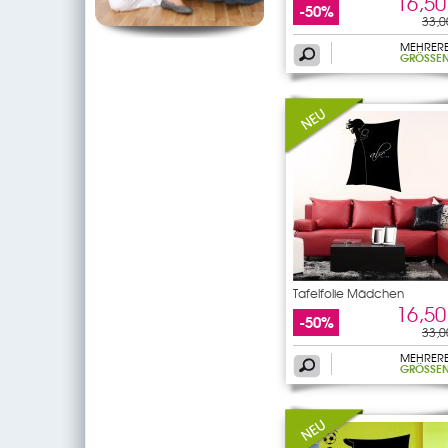
16,50
-50%
33,0
MEHRER
GRÖSSEN
Tafelfolie Mädchen
16,50
-50%
33,0
MEHRER
GRÖSSEN