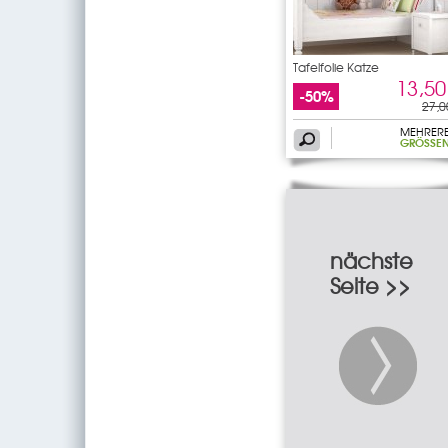
Tafelfolie Katze
13,50
-50%
27,0
MEHRER
GRÖSSEN
nächste
Seite >>