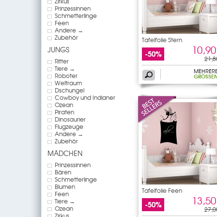
Zirkus
Prinzessinnen
Schmetterlinge
Feen
Andere →
Zubehör
Tafelfolie Stern
10,90
JUNGS
-50%
21,8
Ritter
Tiere →
MEHRER
Roboter
GRÖSSEN
Weltraum
Dschungel
Cowboy und Indianer
Ozean
Piraten
Dinosaurier
Flugzeuge
Andere →
Zubehör
MÄDCHEN
Prinzessinnen
Bären
Schmetterlinge
Blumen
Tafelfolie Feen
Feen
13,50
Tiere →
-50%
Ozean
27,0
Zirkus