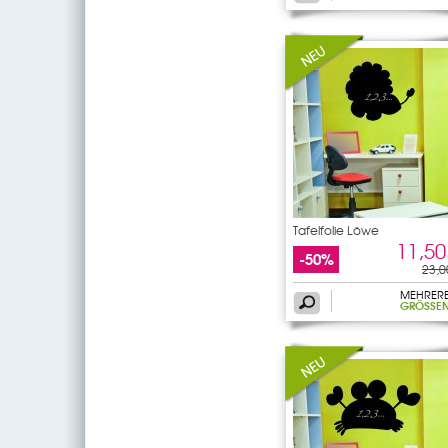
Tafelfolie Löwe
11,50
-50%
23,0
MEHRER
GRÖSSEN