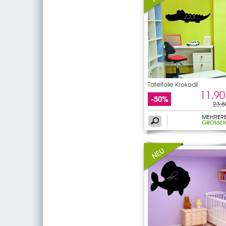
Tafelfolie Krokodil
11,90
-50%
23,8
MEHRER
GRÖSSEN