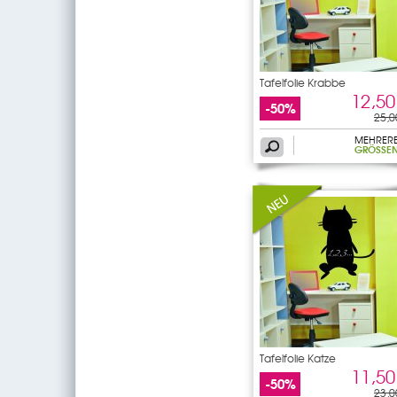
Tafelfolie Krabbe
12,50
-50%
25,0
MEHRER
GRÖSSEN
Tafelfolie Katze
11,50
-50%
23,0