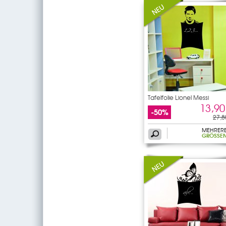
Tafelfolie Lionel Messi
13,90
-50%
27,8
MEHRER
GRÖSSEN