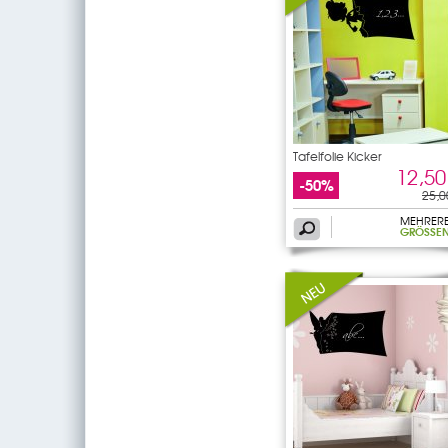
Tafelfolie Kicker
12,50
-50%
25,0
MEHRER
GRÖSSEN