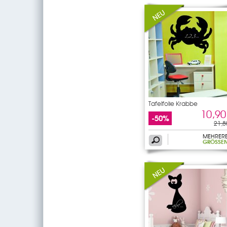
Tafelfolie Krabbe
10,90
-50%
21,8
MEHRER
GRÖSSEN