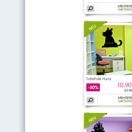
MEHRER
GRÖSSEN
Tafelfolie Hund
10,90
-50%
21,8
MEHRER
GRÖSSEN