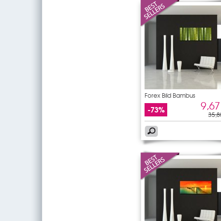
Forex Bild Bambus
9,67
-73%
35,8