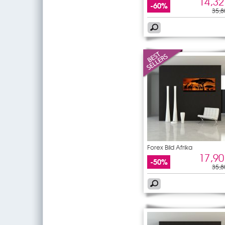
14,32
-60%
35,8
Forex Bild Afrika
17,90
-50%
35,8