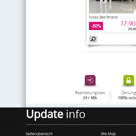
Forex Bild Strand
17,90
-50%
35,8
Bearbeitungszeit
Zahlung
24 / 48h
100% sich
Update
info
Seitenübersicht
Site Map