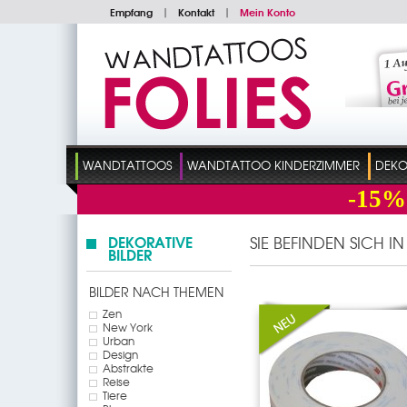
Empfang
|
Kontakt
|
Mein Konto
WANDTATTOOS
WANDTATTOO KINDERZIMMER
DEKO
-15%
DEKORATIVE
SIE BEFINDEN SICH I
BILDER
BILDER NACH THEMEN
Zen
New York
Urban
Design
Abstrakte
Reise
Tiere