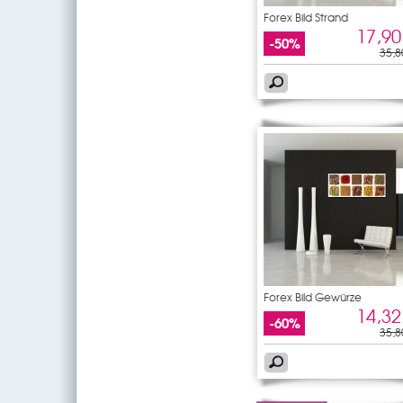
Forex Bild Strand
17,90
-50%
35,8
Forex Bild Gewürze
14,32
-60%
35,8