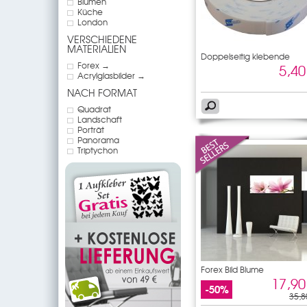
Blumen
Küche
London
VERSCHIEDENE
MATERIALIEN
Doppelseitig klebende
Forex →
5,40
Acrylglasbilder →
NACH FORMAT
Quadrat
Landschaft
Porträt
Panorama
Triptychon
Forex Bild Blume
17,90
-50%
35,8