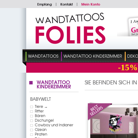
Empfang
|
Kontakt
|
Mein Konto
WANDTATTOOS
WANDTATTOO KINDERZIMMER
DEKO
-15%
WANDTATTOO
SIE BEFINDEN SICH I
KINDERZIMMER
BABYWELT
Tiere →
Ritter
Bären
Dschungel
Cowboy und Indianer
Ozean
Piraten