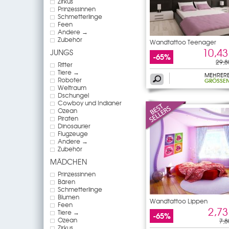
Zirkus
Prinzessinnen
Schmetterlinge
Feen
Andere →
Zubehör
Wandtattoo Teenager
10,43
JUNGS
-65%
29,8
Ritter
Tiere →
MEHRER
Roboter
GRÖSSEN
Weltraum
Dschungel
Cowboy und Indianer
Ozean
Piraten
Dinosaurier
Flugzeuge
Andere →
Zubehör
MÄDCHEN
Prinzessinnen
Bären
Schmetterlinge
Blumen
Wandtattoo Lippen
Feen
2,73
Tiere →
-65%
Ozean
7,8
Zirkus