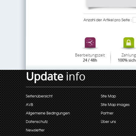
Anzahl der Artikel pro Seite :
Bearbeitungszeit
Zahlung
24 / 48h
100% sich
Update
info
Seitenübersicht
Site Map
AVB
Site Map images
Allgemeine Bedingungen
Partner
Datenschutz
Über uns
Newsletter