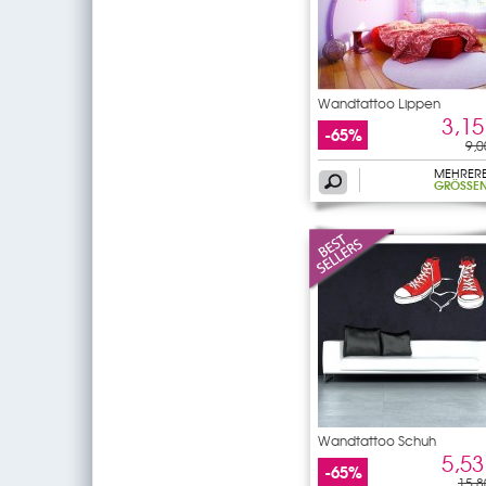
Wandtattoo Lippen
3,15
-65%
9,0
MEHRER
GRÖSSEN
Wandtattoo Schuh
5,53
-65%
15,8