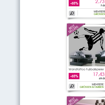
2,73
-65%
7,8
MEHRER
GRÖSSEN
Wandtattoo Fußballspieler
17,43
-65%
49,8
MEHRERE
GRÖSSEN & FARBEN