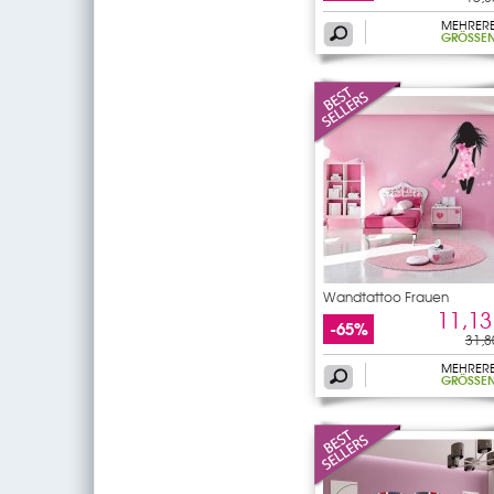
MEHRER
GRÖSSEN
Wandtattoo Frauen
11,13
-65%
31,8
MEHRER
GRÖSSEN