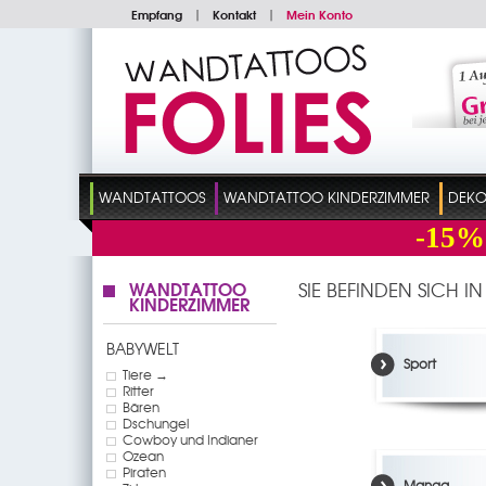
Empfang
|
Kontakt
|
Mein Konto
WANDTATTOOS
WANDTATTOO KINDERZIMMER
DEKO
-15%
WANDTATTOO
SIE BEFINDEN SICH I
KINDERZIMMER
BABYWELT
Sport
Tiere →
Ritter
Bären
Dschungel
Cowboy und Indianer
Ozean
Piraten
Manga