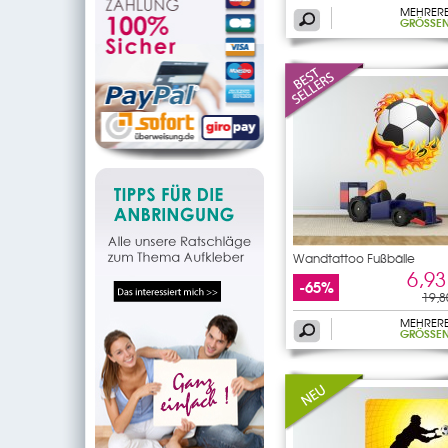
MEHRER
GRÖSSEN
Wandtattoo Fußbälle
6,93
-65%
19,8
MEHRER
GRÖSSEN