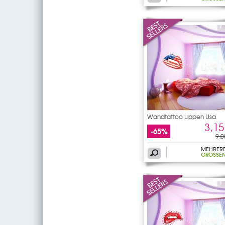
Wandtattoo Lippen Usa
3,15
-65%
9,0
MEHRER
GRÖSSEN