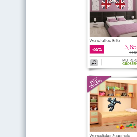
Wandtattoo Brille
3,85
-65%
11,0
MEHRER
GRÖSSEN
Wandsticker Superheld