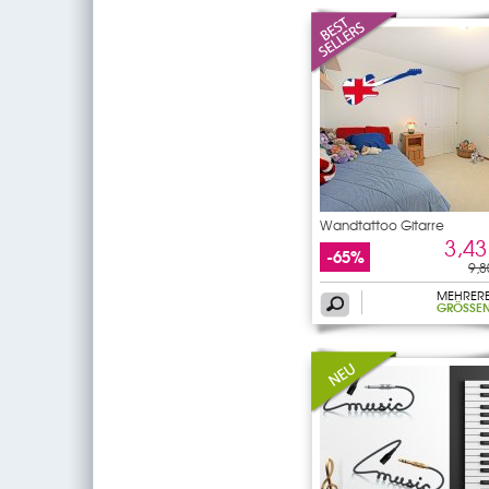
Wandtattoo Gitarre
3,43
-65%
9,8
MEHRER
GRÖSSEN