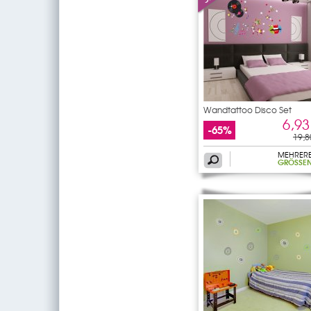
Wandtattoo Disco Set
6,93
-65%
19,8
MEHRER
GRÖSSEN