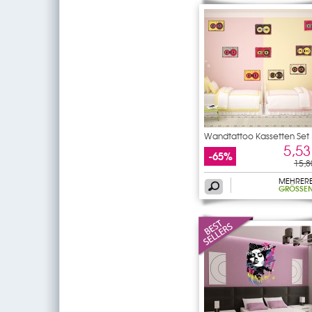
Wandtattoo Kassetten Set
5,53
-65%
15,8
MEHRER
GRÖSSEN