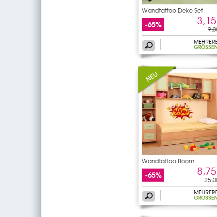
Wandtattoo Deko Set
3,15
-65%
9,0
MEHRER
GRÖSSEN
Wandtattoo Boom
8,75
-65%
25,0
MEHRER
GRÖSSEN