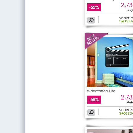
2,73
-65%
7,8
MEHRER
GRÖSSEN
Wandtattoo Film
2,73
-65%
7,8
MEHRER
GRÖSSEN