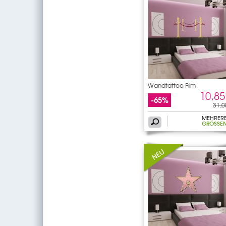
Wandtattoo Film
10,85
-65%
31,0
MEHRER
GRÖSSEN