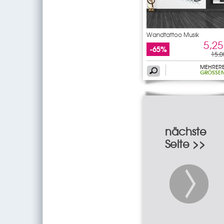
Wandtattoo Musik
5,25
-65%
15,0
MEHRER
GRÖSSEN
nächste
Seite >>