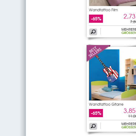
Wandtattoo Film
2,73
-65%
7,8
MEHRER
GRÖSSEN
Wandtattoo Gitarre
3,85
-65%
11,0
MEHRER
GRÖSSEN