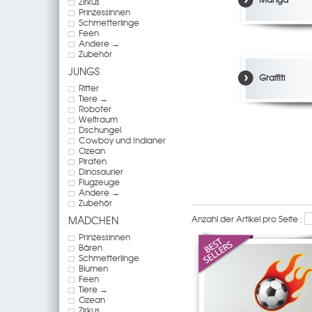
Zirkus
Prinzessinnen
Schmetterlinge
Feen
Andere →
Zubehör
JUNGS
Graffiti
Ritter
Tiere →
Roboter
Weltraum
Dschungel
Cowboy und Indianer
Ozean
Piraten
Dinosaurier
Flugzeuge
Andere →
Zubehör
Anzahl der Artikel pro Seite :
MÄDCHEN
Prinzessinnen
Bären
Schmetterlinge
Blumen
Feen
Tiere →
Ozean
Zirkus