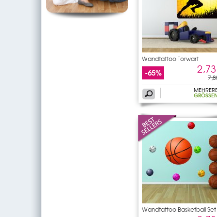
Wandtattoo Torwart
2,73
-65%
7,8
MEHRER
GRÖSSEN
Wandtattoo Basketball Set