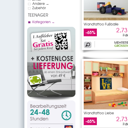
Andere →
Zubehör
TEENAGER
Kategorien →
Wandtattoo Fußbälle
2,73
-65%
7,8
MEHRER
GRÖSSEN
Wandtattoo Liebe
2,73
-65%
7,8