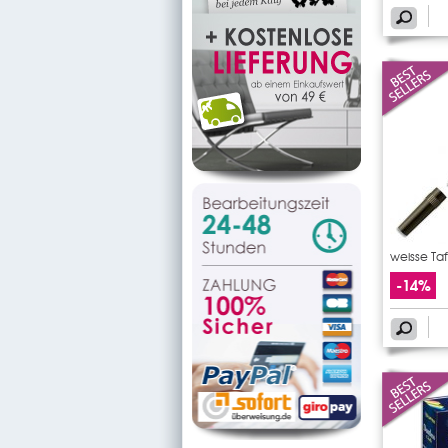
weisse Ta
-14%