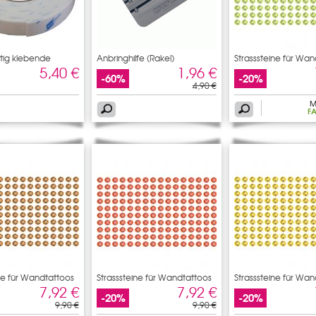
tig klebende
Anbringhilfe (Rakel)
Strasssteine für Wa
5,40 €
1,96 €
-60%
-20%
4,90 €
M
F
ine für Wandtattoos
Strasssteine für Wandtattoos
Strasssteine für Wa
7,92 €
7,92 €
-20%
-20%
9,90 €
9,90 €