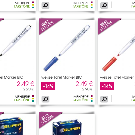
MEHRERE
MEHRERE
M
FARBTÖNE
FARBTÖNE
F
fel Marker BIC
weisse Tafel Marker BIC
weisse Tafel Marker
2,49 €
2,49 €
-14%
-14%
2,90 €
2,90 €
MEHRERE
MEHRERE
M
FARBTÖNE
FARBTÖNE
F