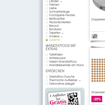
Länder →
Palmen
Liebe
Schmetterlinge
Fototapete Fenster
Bettkopfteil
Doppelsei
Persönlichkeiten
Barock
Bordüren
Tapeten →
Andere →
Zubehör
WANDTATTOOS MIT
EXTRAS
Tafelfolien
Whiteboard
Haken-Wandtattoos
Wandklebefolie am Stück
ENTDECKEN
Glastattoo Dusche
Thermomix Aufkleber →
Dekorative spiegel
Strassste
-20%