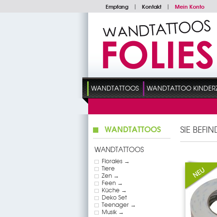
Empfang
|
Kontakt
|
Mein Konto
WANDTATTOOS
WANDTATTOO KINDER
WANDTATTOOS
SIE BEFI
WANDTATTOOS
Florales →
Tiere
Zen →
Feen →
Küche →
Deko Set
Teenager →
Musik →