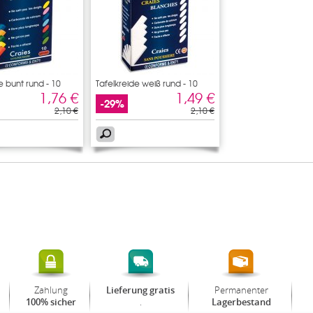
e bunt rund - 10
Tafelkreide weiß rund - 10
1,76 €
1,49 €
-29%
2,10 €
2,10 €
Zahlung
Permanenter
Lieferung gratis
.
100% sicher
Lagerbestand