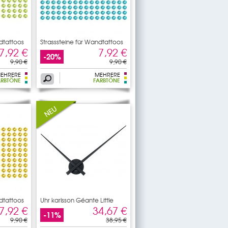
ndtattoos
Strasssteine für Wandtattoos
7,92 €
7,92 €
-20%
9,90 €
9,90 €
EHRERE
MEHRERE
ARBTÖNE
FARBTÖNE
ndtattoos
Uhr karlsson Géante Little
7,92 €
34,67 €
-11%
9,90 €
38,95 €