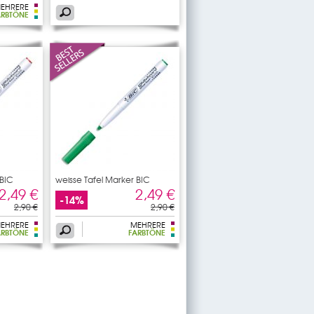
EHRERE
ARBTÖNE
 BIC
weisse Tafel Marker BIC
2,49 €
2,49 €
-14%
2,90 €
2,90 €
EHRERE
MEHRERE
ARBTÖNE
FARBTÖNE