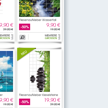
Fliesenaufkleber Wasserfall
9,90 €
9,90 €
-50%
39,80 €
19,80 €
EHRERE
MEHRERE
RÖSSEN
GRÖSSEN
er
Fliesenaufkleber Kieselsteine
9,90 €
19,90 €
-50%
19,80 €
39,80 €