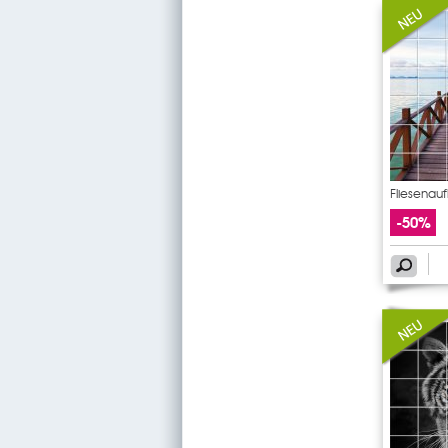
Fliesenau
-50%