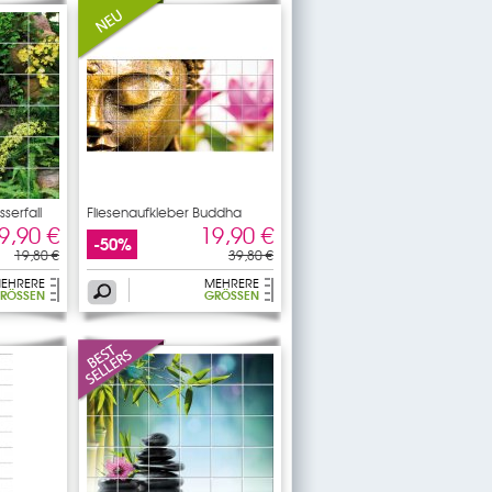
serfall
Fliesenaufkleber Buddha
9,90 €
19,90 €
-50%
19,80 €
39,80 €
EHRERE
MEHRERE
RÖSSEN
GRÖSSEN