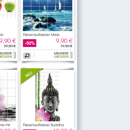
el
Fliesenaufkleber Meer
9,90 €
9,90 €
-50%
39,80 €
19,80 €
EHRERE
MEHRERE
RÖSSEN
GRÖSSEN
ume mit
Fliesenaufkleber Buddha