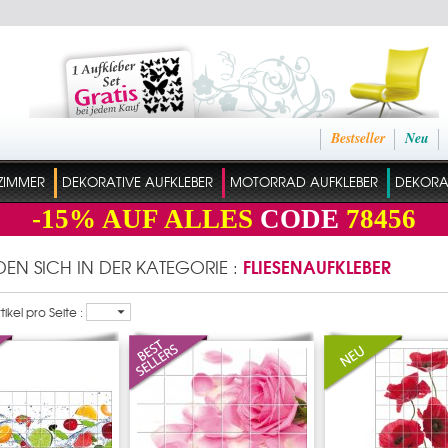
Bestseller
Neu
ZIMMER
DEKORATIVE AUFKLEBER
MOTORRAD AUFKLEBER
DEKORAT
-15%
AUF ALLES
CODE
78456
FLIESENAUFKLEBER
NDEN SICH IN DER KATEGORIE :
ikel pro Seite :