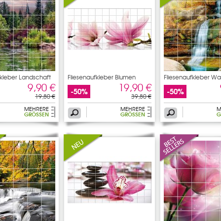
fkleber Landschaft
Fliesenaufkleber Blumen
Fliesenaufkleber Was
9,90 €
19,90 €
-50%
-50%
19,80 €
39,80 €
MEHRERE
MEHRERE
M
GRÖSSEN
GRÖSSEN
G