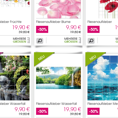
fkleber Früchte
Fliesenaufkleber Blume
Fliesenaufkleber
Mohnblumen
19,90 €
9,90 €
1
-50%
-50%
39,80 €
19,80 €
MEHRERE
MEHRERE
M
GRÖSSEN
GRÖSSEN
G
kleber Wasserfall
Fliesenaufkleber Wasserfall
Fliesenaufkleber Me
9,90 €
19,90 €
-50%
-50%
19,80 €
39,80 €