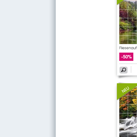
Fliesenau
-50%