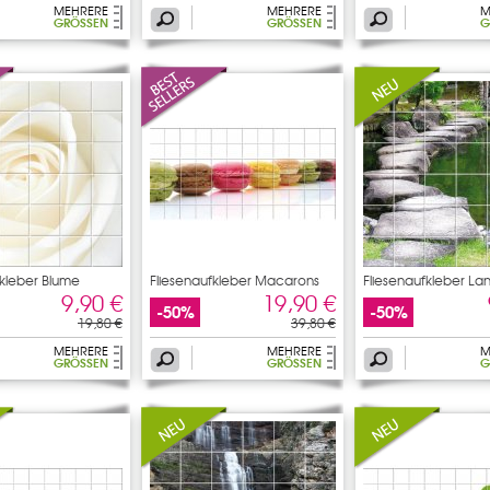
MEHRERE
MEHRERE
M
GRÖSSEN
GRÖSSEN
G
fkleber Blume
Fliesenaufkleber Macarons
Fliesenaufkleber La
9,90 €
19,90 €
-50%
-50%
19,80 €
39,80 €
MEHRERE
MEHRERE
M
GRÖSSEN
GRÖSSEN
G