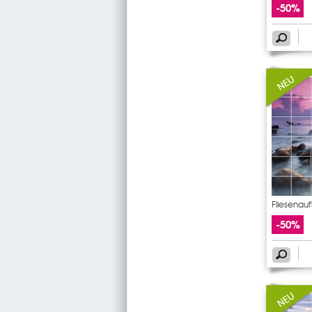
-50%
Fliesenau
-50%