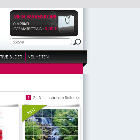
MEIN WARENKORB
0 ARTIKEL
0,00 €
GESAMTBETRAG :
IVE BILDER
NEUHEITEN
1
2
3
nächste Seite >>