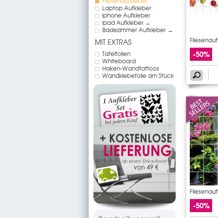
Fliesenaufkleber
Laptop Aufkleber
iphone Aufkleber
ipad Aufkleber →
Badezimmer Aufkleber →
Fliesenau
MIT EXTRAS
-50%
Tafelfolien
Whiteboard
Haken-Wandtattoos
Wandklebefolie am Stück
Fliesenauf
-50%