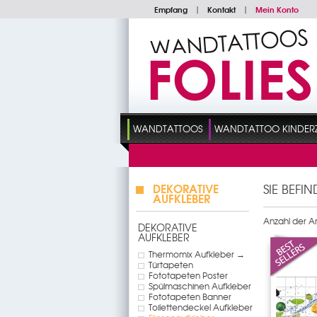
Empfang
|
Kontakt
|
Mein Konto
WANDTATTOOS
WANDTATTOO KINDER
DEKORATIVE
SIE BEFI
AUFKLEBER
Anzahl der Art
DEKORATIVE
AUFKLEBER
Thermomix Aufkleber →
Türtapeten
Fototapeten Poster
Spülmaschinen Aufkleber
Fototapeten Banner
Toilettendeckel Aufkleber