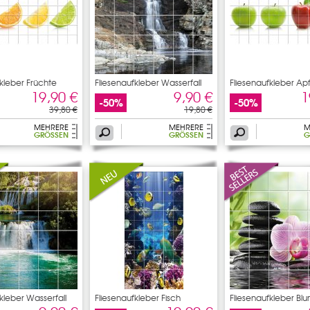
fkleber Früchte
Fliesenaufkleber Wasserfall
Fliesenaufkleber Apf
19,90 €
9,90 €
1
-50%
-50%
39,80 €
19,80 €
MEHRERE
MEHRERE
M
GRÖSSEN
GRÖSSEN
G
kleber Wasserfall
Fliesenaufkleber Fisch
Fliesenaufkleber Bl