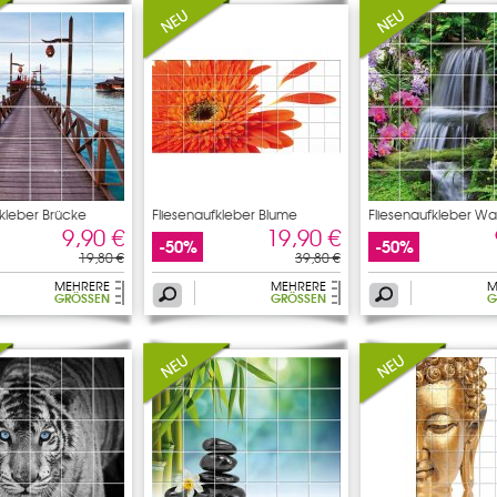
fkleber Brücke
Fliesenaufkleber Blume
Fliesenaufkleber Was
9,90 €
19,90 €
-50%
-50%
19,80 €
39,80 €
MEHRERE
MEHRERE
M
GRÖSSEN
GRÖSSEN
G