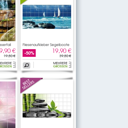
serfall
Fliesenaufkleber Segelboote
9,90 €
19,90 €
-50%
19,80 €
39,80 €
EHRERE
MEHRERE
RÖSSEN
GRÖSSEN