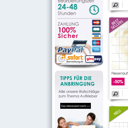
Fliesenau
-50%