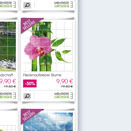
EHRERE
MEHRERE
RÖSSEN
GRÖSSEN
ndschaft
Fliesenaufkleber Blume
9,90 €
9,90 €
-50%
19,80 €
19,80 €
EHRERE
MEHRERE
RÖSSEN
GRÖSSEN