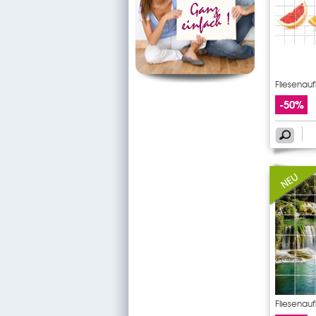
Fliesenau
-50%
Fliesenauf