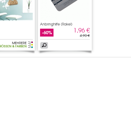
Anbringhilfe (Rakel)
1,96 €
-60%
4,90 €
MEHRERE
RÖSSEN & FARBEN