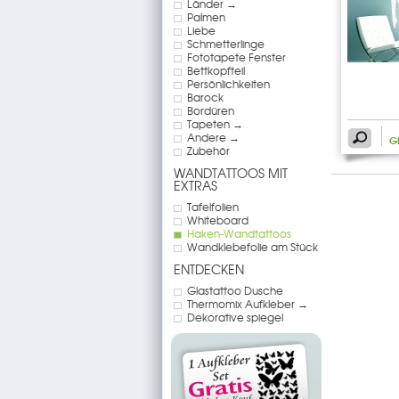
Länder →
Palmen
Liebe
Schmetterlinge
Fototapete Fenster
Bettkopfteil
Persönlichkeiten
Barock
Bordüren
Tapeten →
Andere →
G
Zubehör
WANDTATTOOS MIT
EXTRAS
Tafelfolien
Whiteboard
Haken-Wandtattoos
Wandklebefolie am Stück
ENTDECKEN
Glastattoo Dusche
Thermomix Aufkleber →
Dekorative spiegel