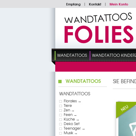
Empfang
|
Kontakt
|
Mein Konto
WANDTATTOOS
WANDTATTOO KINDER
WANDTATTOOS
SIE BEFI
WANDTATTOOS
Florales →
Tiere
Zen →
Feen →
Küche →
Deko Set
Teenager →
Musik →