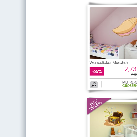
Wandsticker Muscheln
2,73
-65%
7,8
MEHRER
GRÖSSEN