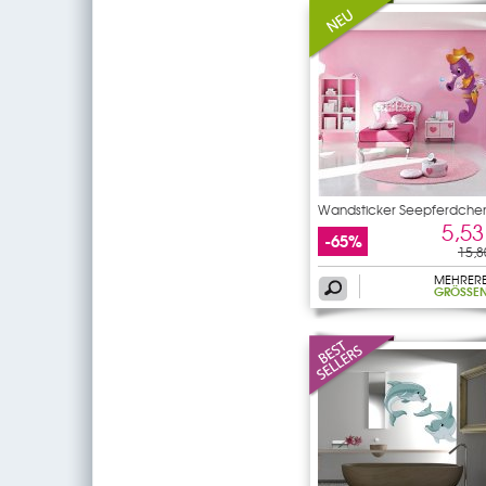
Wandsticker Seepferdche
5,53
-65%
15,8
MEHRER
GRÖSSEN