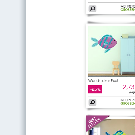
MEHRER
GRÖSSEN
Wandsticker Fisch
2,73
-65%
7,8
MEHRER
GRÖSSEN