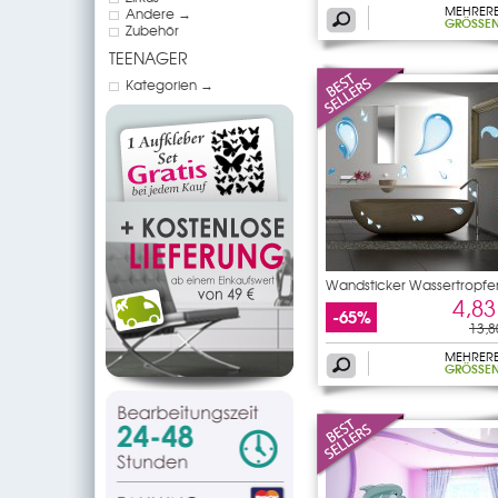
MEHRER
Andere →
GRÖSSEN
Zubehör
TEENAGER
Kategorien →
Wandsticker Wassertropfe
4,83
-65%
13,8
MEHRER
GRÖSSEN