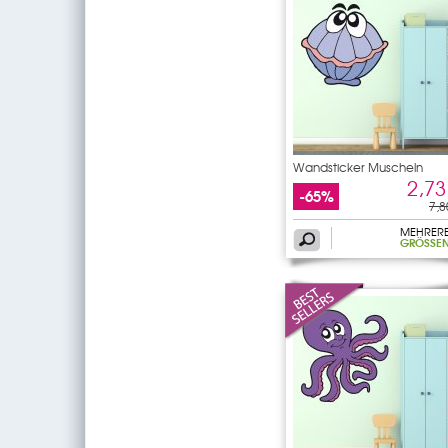
Wandsticker Muscheln
2,73
-65%
7,8
MEHRER
GRÖSSEN