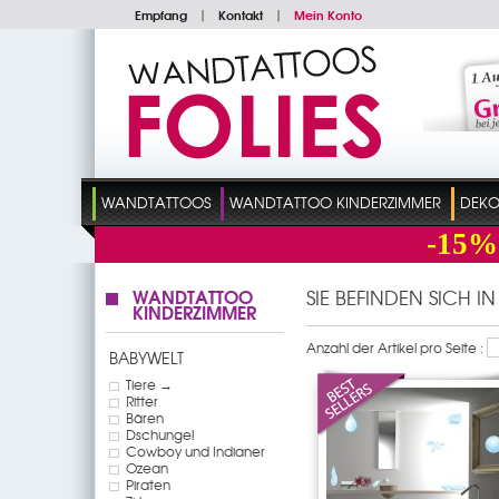
Empfang
|
Kontakt
|
Mein Konto
WANDTATTOOS
WANDTATTOO KINDERZIMMER
DEKO
-15%
WANDTATTOO
SIE BEFINDEN SICH I
KINDERZIMMER
Anzahl der Artikel pro Seite :
BABYWELT
Tiere →
Ritter
Bären
Dschungel
Cowboy und Indianer
Ozean
Piraten