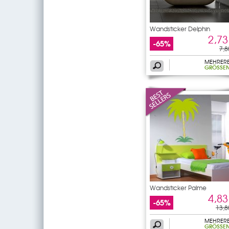
Wandsticker Delphin
2,73
-65%
7,8
MEHRER
GRÖSSEN
Wandsticker Palme
4,83
-65%
13,8
MEHRER
GRÖSSEN