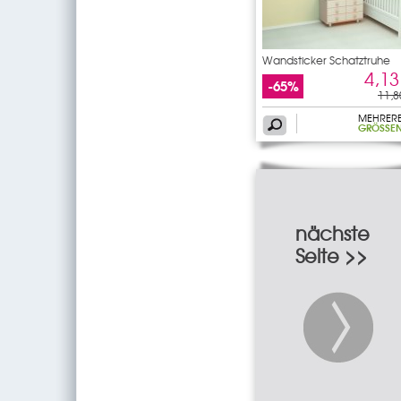
Wandsticker Schatztruhe
4,13
-65%
11,8
MEHRER
GRÖSSEN
nächste
Seite >>