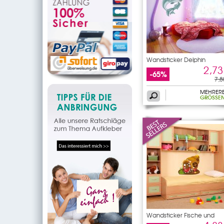
Wandsticker Delphin
2,73
-65%
7,8
MEHRER
GRÖSSEN
Wandsticker Fische und
Krabben