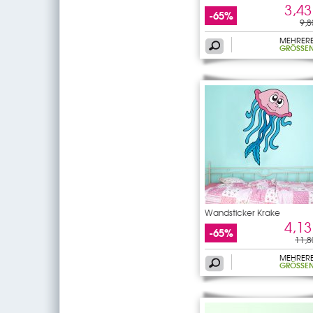
3,43
-65%
9,8
MEHRER
GRÖSSEN
Wandsticker Krake
4,13
-65%
11,8
MEHRER
GRÖSSEN