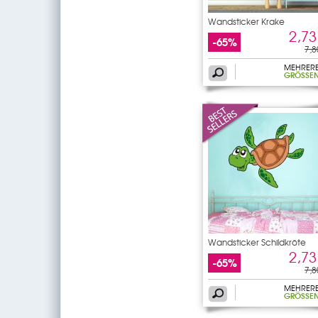
Wandsticker Krake
2,73
-65%
7,8
MEHRER
GRÖSSEN
Wandsticker Schildkröte
2,73
-65%
7,8
MEHRER
GRÖSSEN