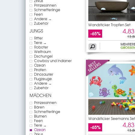
Zirkus
Prinzessinnen
Schmetterlinge
Feen
Andere →
Zubehör
Wandsticker Tropfen Set
4,83
JUNGS
-65%
13,8
Ritter
Tiere →
MEHRER
Roboter
GRÖSSEN
Weltraum
Dschungel
Cowboy und Indianer
Ozean
Piraten
Dinosaurier
Flugzeuge
Andere →
Zubehör
MÄDCHEN
Prinzessinnen
Bären
Schmetterlinge
Blumen
Wandsticker Seemanns Se
Feen
4,83
Tiere →
-65%
Ozean
13,8
Zirkus