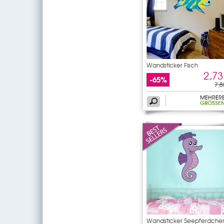
Wandsticker Fisch
2,73
-65%
7,8
MEHRER
GRÖSSEN
Wandsticker Seepferdche