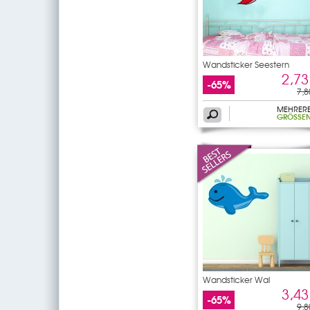
Wandsticker Seestern
2,73
-65%
7,8
MEHRER
GRÖSSEN
Wandsticker Wal
3,43
-65%
9,8