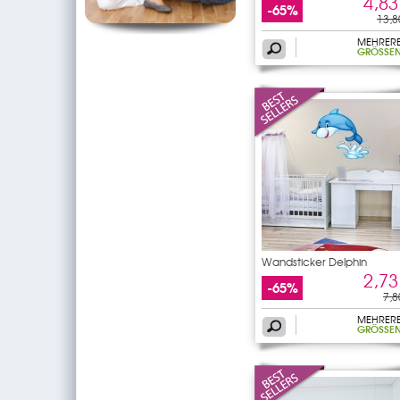
4,83
-65%
13,8
MEHRER
GRÖSSEN
Wandsticker Delphin
2,73
-65%
7,8
MEHRER
GRÖSSEN