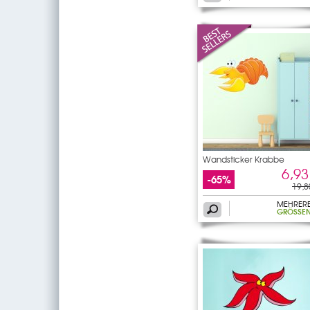
Wandsticker Krabbe
6,93
-65%
19,8
MEHRER
GRÖSSEN