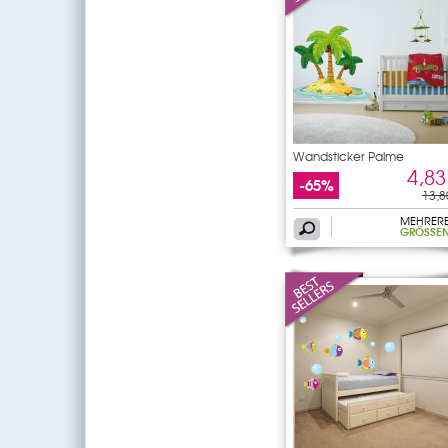
Wandsticker Palme
4,83
-65%
13,8
MEHRER
GRÖSSEN