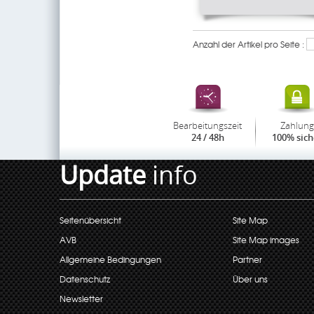
Anzahl der Artikel pro Seite :
Bearbeitungszeit
Zahlung
24 / 48h
100% sich
Update
info
Seitenübersicht
Site Map
AVB
Site Map images
Allgemeine Bedingungen
Partner
Datenschutz
Über uns
Newsletter