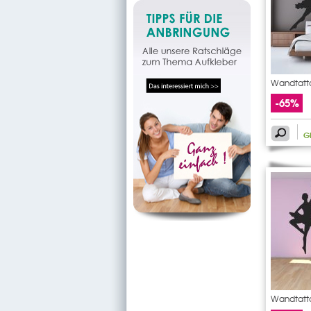
Wandtatto
-65%
G
Wandtatto