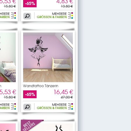
5,53 €
4,83 €
-65%
15,80 €
13,80 €
HRERE
MEHRERE
ARBEN
GRÖSSEN & FARBEN
n
Wandtattoo Tänzerin
5,53 €
16,45 €
-65%
15,80 €
47,00 €
HRERE
MEHRERE
ARBEN
GRÖSSEN & FARBEN