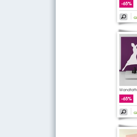
-65%
G
Wandtatto
-65%
G