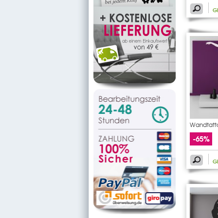
G
Wandtatto
-65%
G