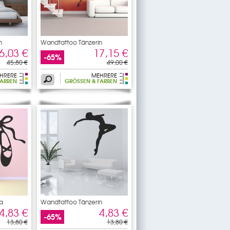
n
Wandtattoo Tänzerin
6,03 €
17,15 €
-65%
45,80 €
49,00 €
HRERE
MEHRERE
ARBEN
GRÖSSEN & FARBEN
a
Wandtattoo Tänzerin
4,83 €
4,83 €
-65%
13,80 €
13,80 €