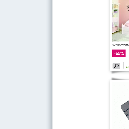
Wandtatto
-65%
G