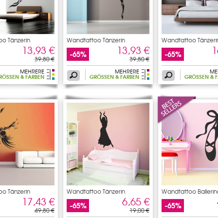
o Tänzerin
Wandtattoo Tänzerin
Wandtattoo Tänzeri
13,93 €
13,93 €
1
-65%
-65%
39,80 €
39,80 €
MEHRERE
MEHRERE
ME
RÖSSEN & FARBEN
GRÖSSEN & FARBEN
GRÖSSEN & F
o Tänzerin
Wandtattoo Tänzerin
Wandtattoo Ballerin
17,43 €
6,65 €
-65%
-65%
49,80 €
19,00 €