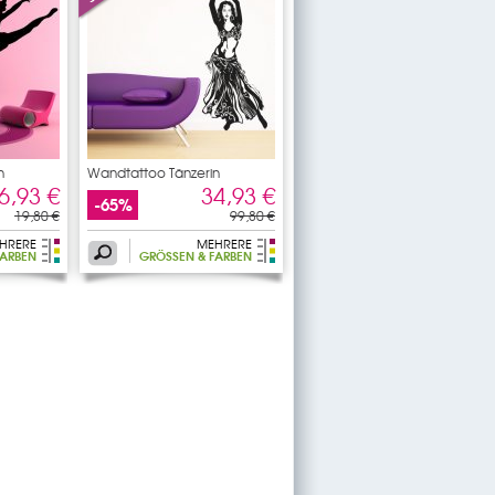
n
Wandtattoo Tänzerin
6,93 €
34,93 €
-65%
19,80 €
99,80 €
HRERE
MEHRERE
ARBEN
GRÖSSEN & FARBEN