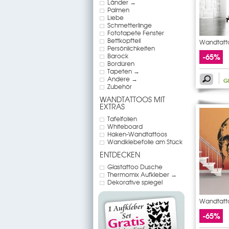
Länder →
Palmen
Liebe
Schmetterlinge
Fototapete Fenster
Bettkopfteil
Wandtatto
Persönlichkeiten
-65%
Barock
Bordüren
Tapeten →
Andere →
G
Zubehör
WANDTATTOOS MIT
EXTRAS
Tafelfolien
Whiteboard
Haken-Wandtattoos
Wandklebefolie am Stück
ENTDECKEN
Glastattoo Dusche
Thermomix Aufkleber →
Dekorative spiegel
Wandtatto
-65%