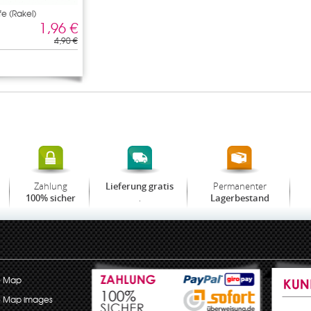
fe (Rakel)
1,96 €
4,90 €
Zahlung
Permanenter
Lieferung gratis
.
100% sicher
Lagerbestand
e Map
e Map images