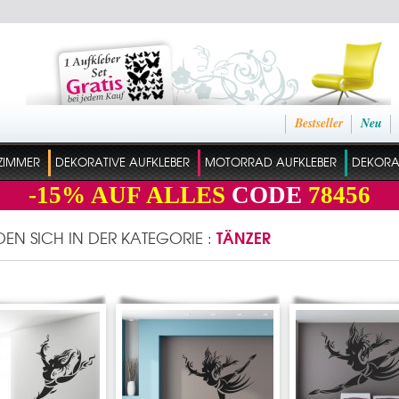
Bestseller
Neu
ZIMMER
DEKORATIVE AUFKLEBER
MOTORRAD AUFKLEBER
DEKORAT
-15%
AUF ALLES
CODE
78456
TÄNZER
NDEN SICH IN DER KATEGORIE :