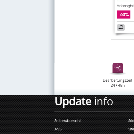
Anbringhil
-60%
Bearbeitungszeit
24 / 48h
Update
info
Seitenübersicht
Sit
AVB
Sit