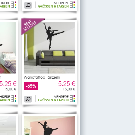
HRERE
MEHRERE
ARBEN
GRÖSSEN & FARBEN
n
Wandtattoo Tänzerin
5,25 €
5,25 €
-65%
15,00 €
15,00 €
HRERE
MEHRERE
ARBEN
GRÖSSEN & FARBEN