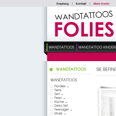
Empfang
|
Kontakt
|
Mein Konto
WANDTATTOOS
WANDTATTOO KINDER
WANDTATTOOS
SIE BEFI
WANDTATTOOS
Florales →
Tiere
Zen →
Feen →
Küche →
Deko Set
Teenager →
Musik →