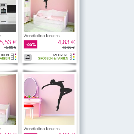
n
Wandtattoo Tänzerin
5,53 €
4,83 €
-65%
15,80 €
13,80 €
HRERE
MEHRERE
ARBEN
GRÖSSEN & FARBEN
n
Wandtattoo Tänzerin