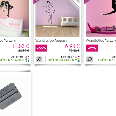
o Tänzerin
Wandtattoo Tänzerin
Wandtattoo Tänzeri
11,83 €
6,93 €
-65%
-65%
33,80 €
19,80 €
MEHRERE
MEHRERE
ME
RÖSSEN & FARBEN
GRÖSSEN & FARBEN
GRÖSSEN & F