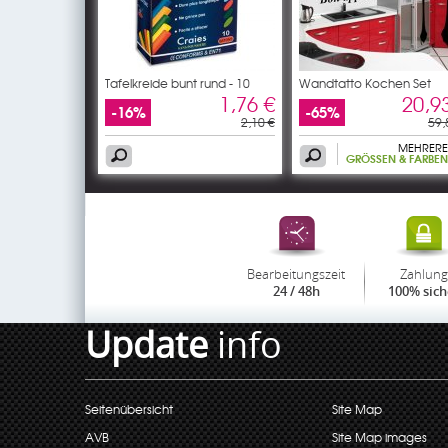
Tafelkreide bunt rund - 10
Wandtatto Kochen Set
1,76 €
20,9
-16%
-65%
2,10 €
59,
MEHRERE
GRÖSSEN & FARBEN
Bearbeitungszeit
Zahlung
24 / 48h
100% sich
Update
info
Seitenübersicht
Site Map
AVB
Site Map images