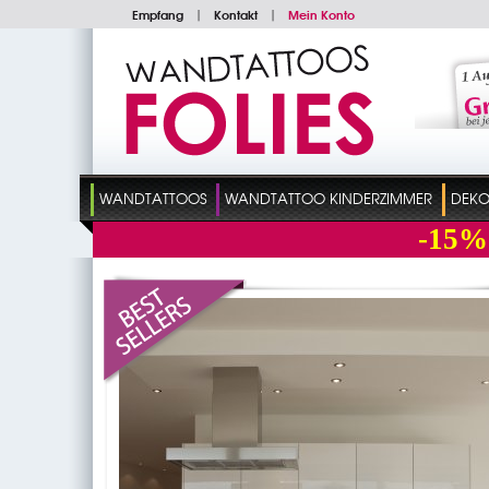
Empfang
|
Kontakt
|
Mein Konto
WANDTATTOOS
WANDTATTOO KINDERZIMMER
DEKO
-15%