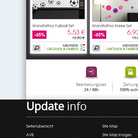
Wandtattoo Fußball Set
Wandtattoo Kreise Set
5,53 €
6,9
-65%
-65%
15,80 €
19,
MEHRERE
MEHRERE
GRÖSSEN & FARBEN
GRÖSSEN & FARBEN
Bearbeitungszeit
Zahlung
24 / 48h
100% sich
Update
info
Seitenübersicht
Site Map
AVB
Site Map images