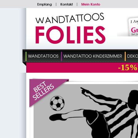
Empfang
|
Kontakt
|
Mein Konto
WANDTATTOOS
WANDTATTOO KINDERZIMMER
DEKO
-15%