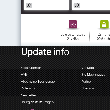
Bearbeitungszeit
Zahlung
24 / 48h
100% sich
Update
info
Seitenübersicht
Site Map
AVB
Site Map images
Allgemeine Bedingungen
Partner
Datenschutz
Über uns
Newsletter
Häufig gestellte Fragen