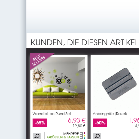
KUNDEN, DIE DIESEN ARTIKE
Wandtattoo Rund Set
Anbringhilfe (Rakel)
6,93 €
1,9
-65%
-60%
19,80 €
4,
MEHRERE
GRÖSSEN & FARBEN