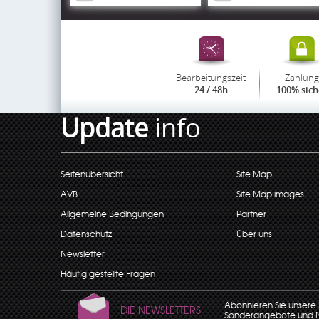
Bearbeitungszeit
Zahlung
24 / 48h
100% sich
Update
info
Seitenübersicht
Site Map
AVB
Site Map images
Allgemeine Bedingungen
Partner
Datenschutz
Über uns
Newsletter
Häufig gestellte Fragen
Abonnieren Sie unsere N
DIE NEWSLETTERS
Sonderangebote und Neu