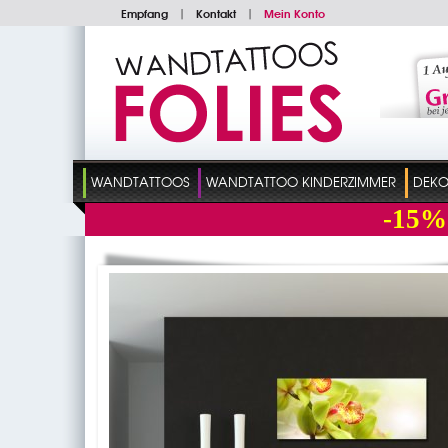
Empfang
|
Kontakt
|
Mein Konto
WANDTATTOOS
WANDTATTOO KINDERZIMMER
DEKO
-15%