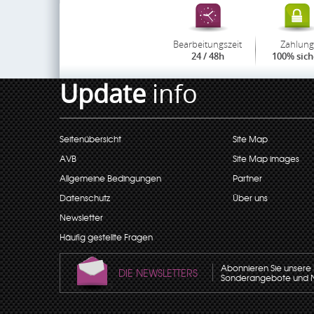
Bearbeitungszeit
Zahlung
24 / 48h
100% sich
Update
info
Seitenübersicht
Site Map
AVB
Site Map images
Allgemeine Bedingungen
Partner
Datenschutz
Über uns
Newsletter
Häufig gestellte Fragen
Abonnieren Sie unsere N
DIE NEWSLETTERS
Sonderangebote und Neu