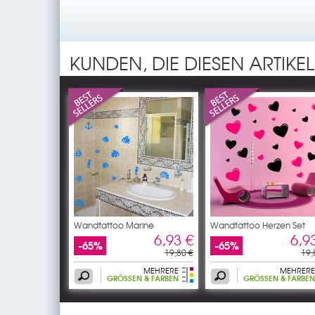
KUNDEN, DIE DIESEN ARTIKE
Wandtattoo Marine
Wandtattoo Herzen Set
6,93 €
6,9
-65%
-65%
19,80 €
19,
MEHRERE
MEHRERE
GRÖSSEN & FARBEN
GRÖSSEN & FARBEN