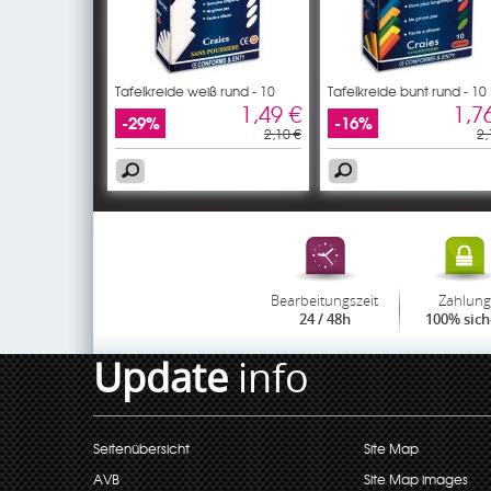
Tafelkreide weiß rund - 10
Tafelkreide bunt rund - 10
1,49 €
1,7
-29%
-16%
2,10 €
2,
Bearbeitungszeit
Zahlung
24 / 48h
100% sich
Update
info
Seitenübersicht
Site Map
AVB
Site Map images