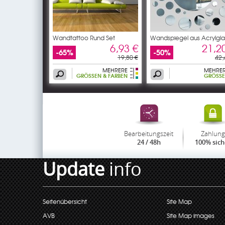
Wandtattoo Rund Set
Wandspiegel aus Acrylgla
6,93 €
21,2
-65%
-50%
19,80 €
42,
MEHRERE
MEHRE
GRÖSSEN & FARBEN
GRÖSSEN
Bearbeitungszeit
Zahlung
24 / 48h
100% sich
Update
info
Seitenübersicht
Site Map
AVB
Site Map images