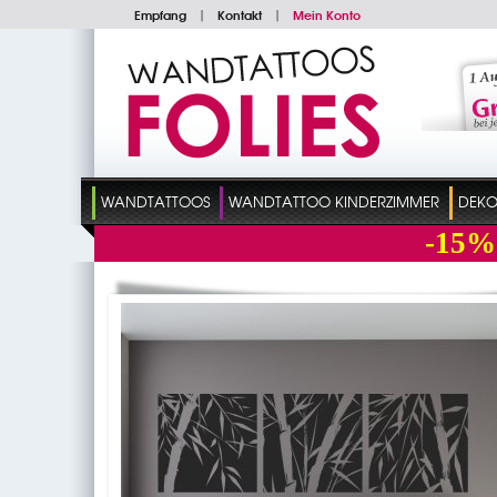
Empfang
|
Kontakt
|
Mein Konto
WANDTATTOOS
WANDTATTOO KINDERZIMMER
DEKO
-15%