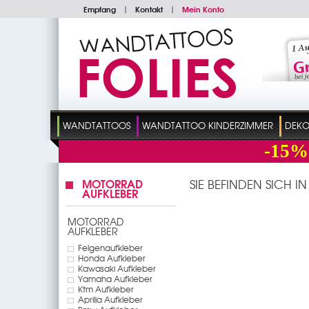
Empfang
|
Kontakt
|
Mein Konto
WANDTATTOOS
WANDTATTOO KINDERZIMMER
DEKO
-15%
MOTORRAD
SIE BEFINDEN SICH I
AUFKLEBER
MOTORRAD
AUFKLEBER
Felgenaufkleber
Honda Aufkleber
Kawasaki Aufkleber
Yamaha Aufkleber
Ktm Aufkleber
Aprilia Aufkleber