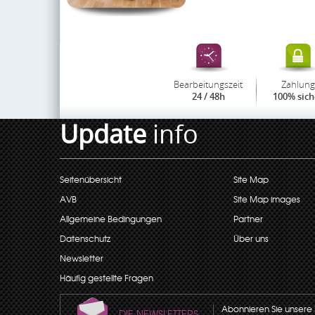
Bearbeitungszeit
Zahlung
24 / 48h
100% sich
Update
info
Seitenübersicht
Site Map
AVB
Site Map images
Allgemeine Bedingungen
Partner
Datenschutz
Über uns
Newsletter
Häufig gestellte Fragen
Abonnieren Sie unsere N
DIE NEWSLETTERS