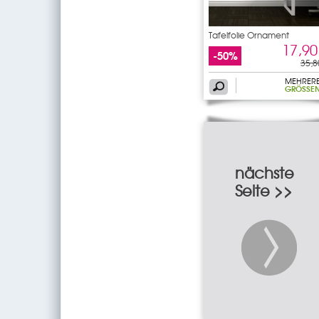
Tafelfolie Ornament
17,90
-50%
35,8
MEHRER
GRÖSSEN
nächste
Seite >>