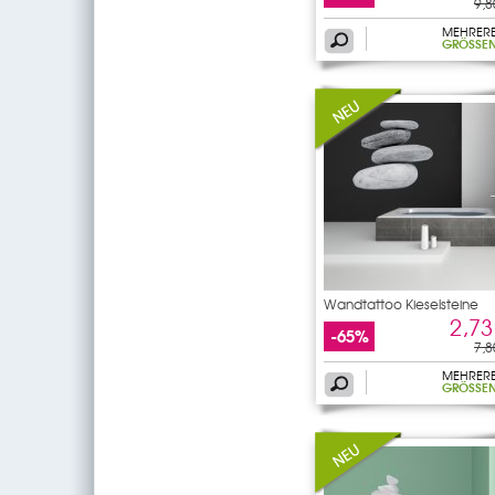
9,8
MEHRER
GRÖSSEN
Wandtattoo Kieselsteine
2,73
-65%
7,8
MEHRER
GRÖSSEN