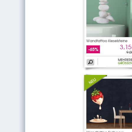
Wandtattoo Kieselsteine
3,15
-65%
9,0
MEHRER
GRÖSSEN