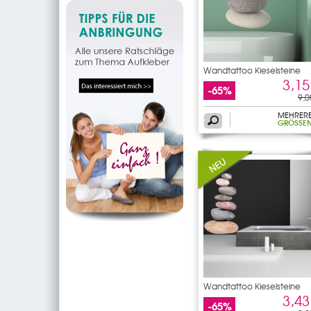
Wandtattoo Kieselsteine
3,15
-65%
9,0
MEHRER
GRÖSSEN
Wandtattoo Kieselsteine
3,43
-65%