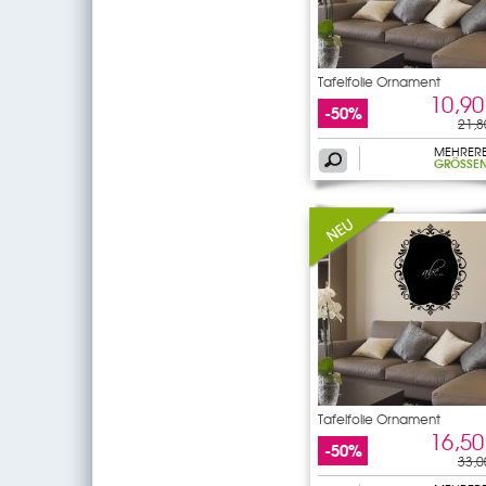
Tafelfolie Ornament
10,90
-50%
21,8
MEHRER
GRÖSSEN
Tafelfolie Ornament
16,50
-50%
33,0