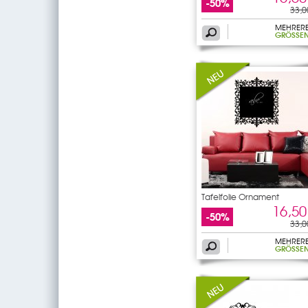
-50%
33,0
MEHRER
GRÖSSEN
Tafelfolie Ornament
16,50
-50%
33,0
MEHRER
GRÖSSEN