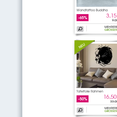
Wandtattoo Buddha
3,15
-65%
9,0
MEHRER
GRÖSSEN
Tafelfolie Rahmen
16,50
-50%
33,0
MEHRER
GRÖSSEN