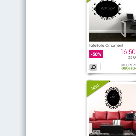
Tafelfolie Ornament
16,50
-50%
33,0
MEHRER
GRÖSSEN