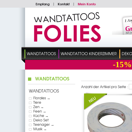
Empfang
|
Kontakt
|
Mein Konto
WANDTATTOOS
WANDTATTOO KINDERZIMMER
DEKO
-15%
WANDTATTOOS
Anzahl der Artikel pro Seite :
WANDTATTOOS
Florales →
Tiere
Zen →
Feen →
Küche →
Deko Set
Teenager →
Musik →