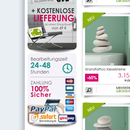
GRÖSSEN
Wandtattoo Kieselsteine
3,15
-65%
9,0
MEHRER
GRÖSSEN