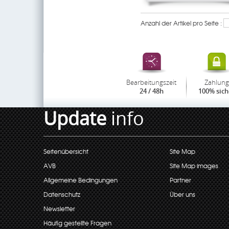
Anzahl der Artikel pro Seite :
Bearbeitungszeit
Zahlung
24 / 48h
100% sich
Update
info
Seitenübersicht
Site Map
AVB
Site Map images
Allgemeine Bedingungen
Partner
Datenschutz
Über uns
Newsletter
Häufig gestellte Fragen