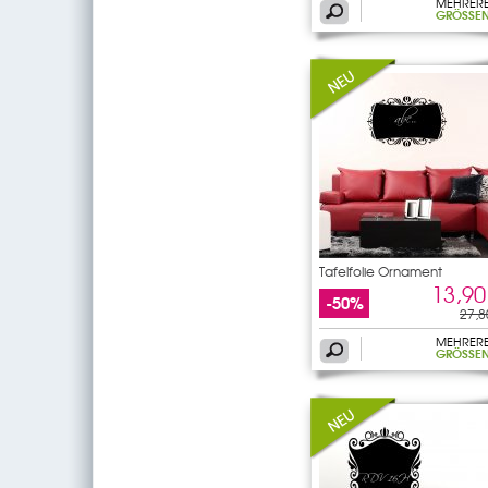
MEHRER
GRÖSSEN
Tafelfolie Ornament
13,90
-50%
27,8
MEHRER
GRÖSSEN