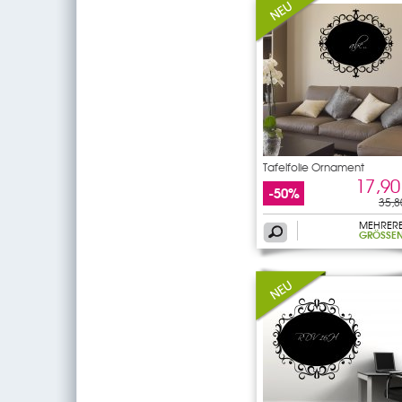
Tafelfolie Ornament
17,90
-50%
35,8
MEHRER
GRÖSSEN