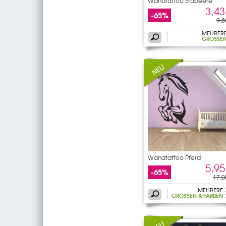
Wandtattoo Erdbeere
3,43
-65%
9,8
MEHRER
GRÖSSEN
Wandtattoo Pferd
5,95
-65%
17,0
MEHRERE
GRÖSSEN & FARBEN