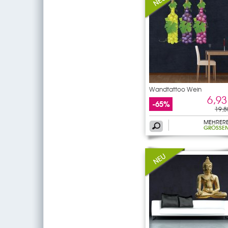
Wandtattoo Wein
6,93
-65%
19,8
MEHRER
GRÖSSEN