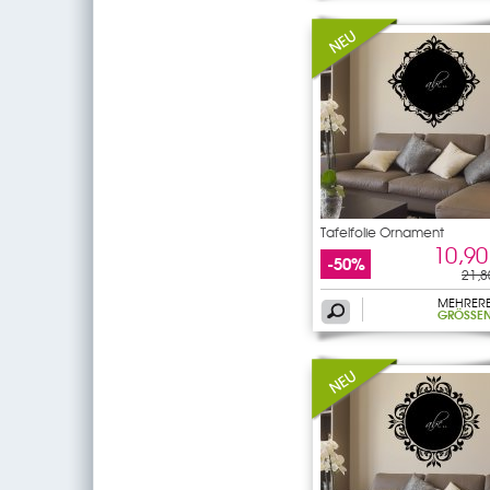
Tafelfolie Ornament
10,90
-50%
21,8
MEHRER
GRÖSSEN