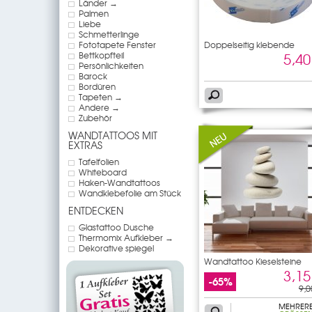
Länder →
Palmen
Liebe
Schmetterlinge
Fototapete Fenster
Doppelseitig klebende
Bettkopfteil
5,40
Persönlichkeiten
Barock
Bordüren
Tapeten →
Andere →
Zubehör
WANDTATTOOS MIT
EXTRAS
Tafelfolien
Whiteboard
Haken-Wandtattoos
Wandklebefolie am Stück
ENTDECKEN
Glastattoo Dusche
Thermomix Aufkleber →
Dekorative spiegel
Wandtattoo Kieselsteine
3,15
-65%
9,0
MEHRER