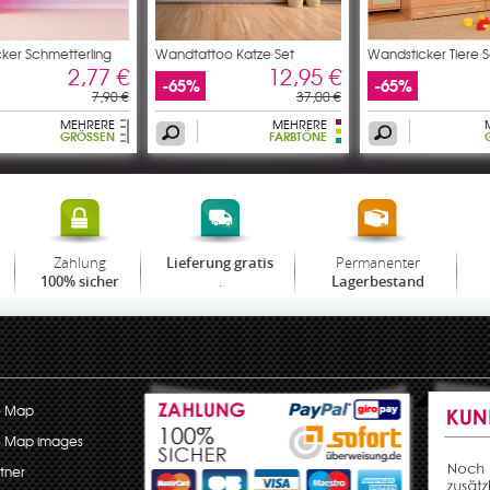
ker Schmetterling
Wandtattoo Katze Set
Wandsticker Tiere S
2,77 €
12,95 €
-65%
-65%
7,90 €
37,00 €
MEHRERE
MEHRERE
GRÖSSEN
FARBTÖNE
Zahlung
Permanenter
Lieferung gratis
.
100% sicher
Lagerbestand
e Map
e Map images
tner