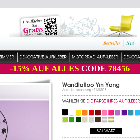
Bestseller
Neu
ZIMMER
DEKORATIVE AUFKLEBER
MOTORRAD AUFKLEBER
DEKORAT
-15%
AUF ALLES
CODE
78456
Wandtattoo Yin Yang
Artikelbezeichnung : T-MK513
WÄHLEN SIE
DIE FARBE IHRES AUFKLEBER
SCHWARZ