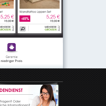
et
Wandtattoo Lippen Set
5,25 €
5,25 €
-65%
15,00 €
15,00 €
MEHRERE
MEHRERE
GRÖSSEN
GRÖSSEN
Garantie
niedriger Preis