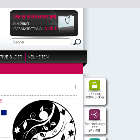
MEIN WARENKORB
0 ARTIKEL
0,00 €
GESAMTBETRAG :
IVE BILDER
NEUHEITEN
|
Zahlung
100% Sicher
S
Bearbeitungs
zeit
24 / 48h