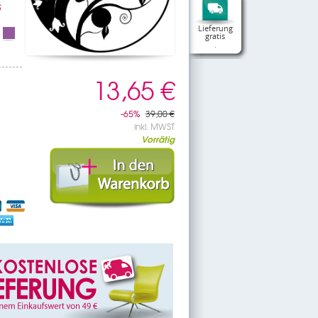
S
Lieferung
gratis
.
13,65 €
-65%
39,00 €
inkl. MWST
Vorrätig