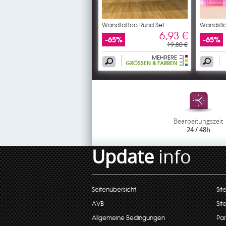
Wandtattoo Rund Set
Wandstic
Set
6,93 €
-65%
-65%
19,80 €
MEHRERE
GRÖSSEN & FARBEN
Bearbeitungszeit
24 / 48h
Update
info
Seitenübersicht
Sit
AVB
Sit
Allgemeine Bedingungen
Par