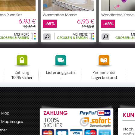
too Rund Set
Wandtattoo Marine
Wandtattoo Kreise 
6,93 €
6,93 €
-65%
-65%
19,80 €
19,80 €
MEHRERE
MEHRERE
M
GRÖSSEN & FARBEN
GRÖSSEN & FARBEN
GRÖSSEN & F
Zahlung
Permanenter
Lieferung gratis
.
100% sicher
Lagerbestand
e Map
e Map images
tner