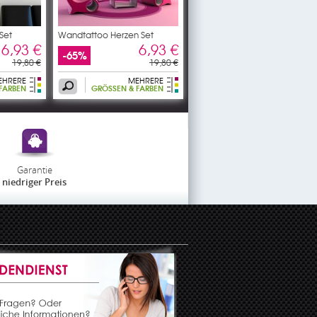
Set
Wandtattoo Herzen Set
6,93 €
6,93 €
-65%
19,80 €
19,80 €
EHRERE
MEHRERE
ARBEN
GRÖSSEN & FARBEN
Garantie
niedriger Preis