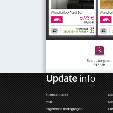
Wandtattoo Rund Set
Wandtat
6,93 €
-65%
-65%
19,80 €
MEHRERE
GRÖSSEN & FARBEN
Bearbeitungszeit
24 / 48h
Update
info
Seitenübersicht
Sit
AVB
Sit
Allgemeine Bedingungen
Par