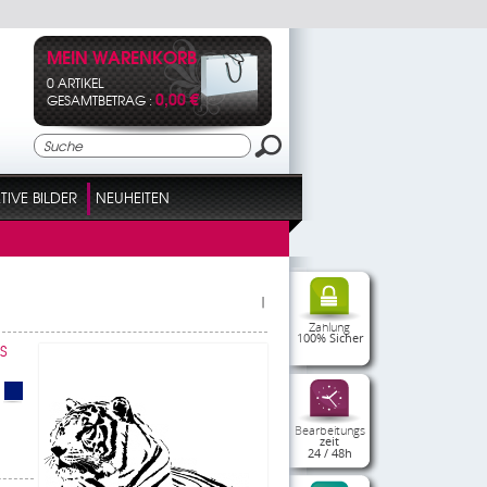
MEIN WARENKORB
0 ARTIKEL
0,00 €
GESAMTBETRAG :
IVE BILDER
NEUHEITEN
|
Zahlung
100% Sicher
S
Bearbeitungs
zeit
24 / 48h