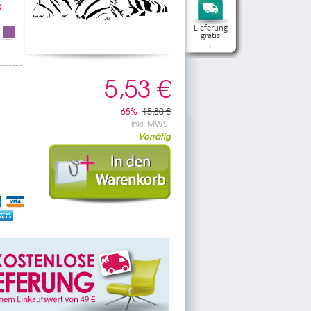
S
Lieferung
gratis
.
5,53 €
-65%
15,80 €
inkl. MWST
Vorrätig