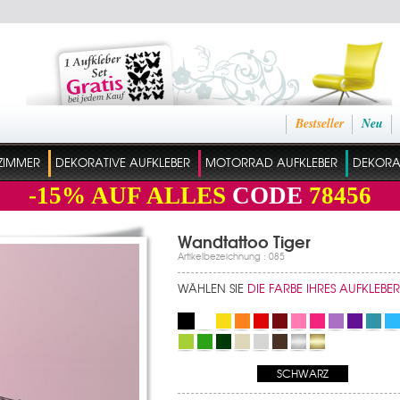
Bestseller
Neu
ZIMMER
DEKORATIVE AUFKLEBER
MOTORRAD AUFKLEBER
DEKORAT
-15%
AUF ALLES
CODE
78456
Wandtattoo Tiger
Artikelbezeichnung : 085
WÄHLEN SIE
DIE FARBE IHRES AUFKLEBER
SCHWARZ