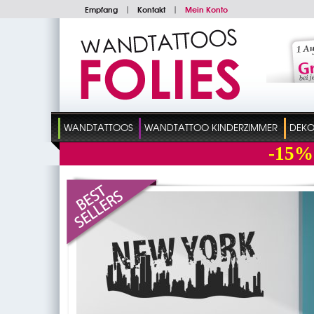
Empfang
|
Kontakt
|
Mein Konto
WANDTATTOOS
WANDTATTOO KINDERZIMMER
DEKO
-15%