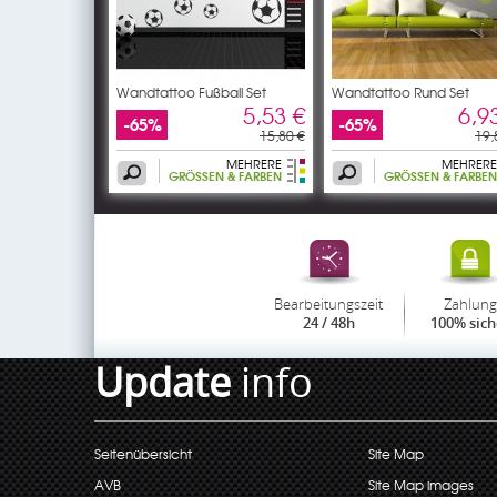
Wandtattoo Fußball Set
Wandtattoo Rund Set
5,53 €
6,9
-65%
-65%
15,80 €
19,
MEHRERE
MEHRERE
GRÖSSEN & FARBEN
GRÖSSEN & FARBEN
Bearbeitungszeit
Zahlung
24 / 48h
100% sich
Update
info
Seitenübersicht
Site Map
AVB
Site Map images