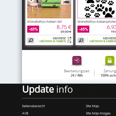
Wandtattoo Katzen Set
Wandtattoo Katzenpfote
Set
8,75 €
6,9
-65%
-65%
25,00 €
19,
MEHRERE
MEHRERE
GRÖSSEN & FARBEN
GRÖSSEN & FARBEN
Bearbeitungszeit
Zahlung
24 / 48h
100% sich
Update
info
Seitenübersicht
Site Map
AVB
Site Map images