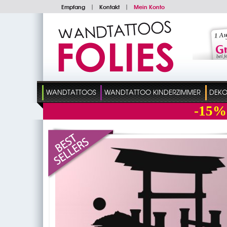
Empfang
|
Kontakt
|
Mein Konto
WANDTATTOOS
WANDTATTOO KINDERZIMMER
DEKO
-15%