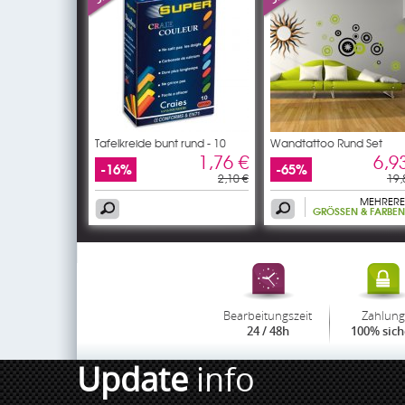
Tafelkreide bunt rund - 10
Wandtattoo Rund Set
1,76 €
6,9
-16%
-65%
2,10 €
19,
MEHRERE
GRÖSSEN & FARBEN
Bearbeitungszeit
Zahlung
24 / 48h
100% sich
Update
info